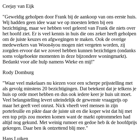
Ceejay van Eijk
"Geweldig geholpen door Frank bij de aankoop van ons eerste huis.
Wij hadden geen idee waar we op moesten letten bij een
bezichtiging, maar we hebben veel geleerd van Frank die niets over
het hoofd ziet. Er is veel kennis in huis die ons zeker heeft geholpen
om de juiste keuzes en afgwegingen te maken. Ook de overige
medewerkers van Woon4you mogen niet vergeten worden, zij
zorgden ervoor dat we zoveel hebben kunnen bezichtigen (ondanks
soms volgeboekte momenten in deze bijzondere woningmarkt).
Bedankt voor alle hulp namens Wieke en mij!"
Rody Domburg
"Waar veel makelaars nu kiezen voor een scherpe prijsstelling met
als gevolg minstens 20 bezichtigingen. Dat betekent dat je telkens je
huis op orde moet hebben en dus ook iedere keer je huis uit moet.
Veel belangstelling levert uiteindelijk de gewenste vraagprijs op
maar het geeft veel onrust. Nick vheeft veel mensen in zijn
portefeuille en pikte daar de juiste uit en die koper wist dat hij met
een top prijs zou moeten komen want de markt optrommelen had
altijd nog gekund. Met weinig rumoer en gedoe heb ik de hoofdprijs
gekregen. Daar ben ik ontzettend blij mee."
Hans Luiken