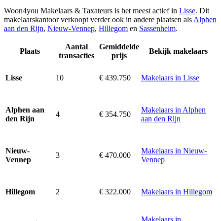
Woon4you Makelaars & Taxateurs is het meest actief in
Lisse
. Dit
makelaarskantoor verkoopt verder ook in andere plaatsen als
Alphen
aan den Rijn
,
Nieuw-Vennep
,
Hillegom
en
Sassenheim
.
Aantal
Gemiddelde
Plaats
Bekijk makelaars
transacties
prijs
10
€ 439.750
Makelaars in Lisse
Lisse
Makelaars in Alphen
Alphen aan
4
€ 354.750
aan den Rijn
den Rijn
Makelaars in Nieuw-
Nieuw-
3
€ 470.000
Vennep
Vennep
2
€ 322.000
Makelaars in Hillegom
Hillegom
Makelaars in