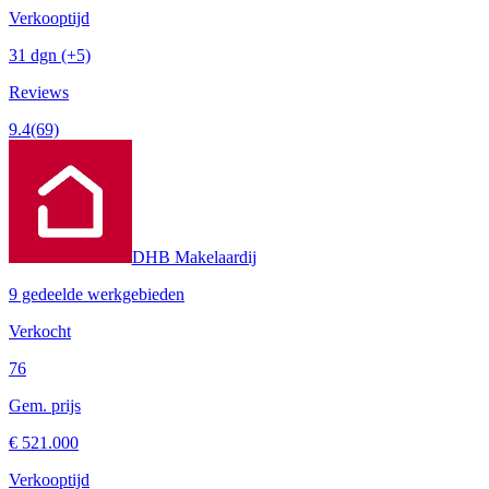
Verkooptijd
31 dgn
(+5)
Reviews
9.4
(69)
DHB Makelaardij
9 gedeelde werkgebieden
Verkocht
76
Gem. prijs
€ 521.000
Verkooptijd