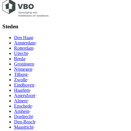
Steden
Den Haag
·
Amsterdam
·
Rotterdam
·
Utrecht
·
Breda
·
Groningen
·
Nijmegen
·
Tilburg
·
Zwolle
·
Eindhoven
·
Haarlem
·
Amersfoort
·
Almere
·
Enschede
·
Arnhem
·
Dordrecht
·
Den-Bosch
·
Maastricht
·