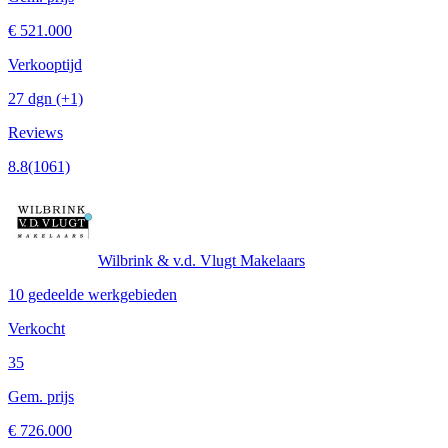
€ 521.000
Verkooptijd
27 dgn
(+1)
Reviews
8.8
(1061)
Wilbrink & v.d. Vlugt Makelaars
10 gedeelde werkgebieden
Verkocht
35
Gem. prijs
€ 726.000