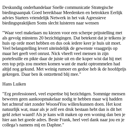
Deskundig onderhandelaar
Snelle communicatie
Strategische
biedingsaanpak
Goed bereikbaar
Meedenken en betrokken
Eerlijk
advies
Starters vriendelijk
Netwerk in het vak
Agressieve
biedingspraktijken
Soms slecht luisteren naar wensen
"Waar veel makelaars nu kiezen voor een scherpe prijsstelling met
als gevolg minstens 20 bezichtigingen. Dat betekent dat je telkens je
huis op orde moet hebben en dus ook iedere keer je huis uit moet.
Veel belangstelling levert uiteindelijk de gewenste vraagprijs op
maar het geeft veel onrust. Nick vheeft veel mensen in zijn
portefeuille en pikte daar de juiste uit en die koper wist dat hij met
een top prijs zou moeten komen want de markt optrommelen had
altijd nog gekund. Met weinig rumoer en gedoe heb ik de hoofdprijs
gekregen. Daar ben ik ontzettend blij mee."
Hans Luiken
"Erg professioneel, veel expertise bij bezichtigen. Sommige mensen
beweren geen aankoopmakelaar nodig te hebben maar wij hadden
het achteraf niet zonder Woon4You willen/kunnen doen. Het kost
natuurlijk wat, maar als je zelf een druk bestaan hebt dan is dit het
geld zeker waard! Als je kans wilt maken op een woning dan ben je
hier aan het goede adres. Beste Frank, heel veel dank naar jou en je
collega’s namens mij en Daphne."