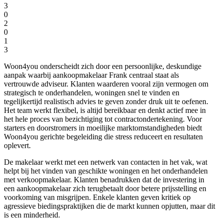
3
0
2
0
1
3
Woon4you onderscheidt zich door een persoonlijke, deskundige
aanpak waarbij aankoopmakelaar Frank centraal staat als
vertrouwde adviseur. Klanten waarderen vooral zijn vermogen om
strategisch te onderhandelen, woningen snel te vinden en
tegelijkertijd realistisch advies te geven zonder druk uit te oefenen.
Het team werkt flexibel, is altijd bereikbaar en denkt actief mee in
het hele proces van bezichtiging tot contractondertekening. Voor
starters en doorstromers in moeilijke marktomstandigheden biedt
Woon4you gerichte begeleiding die stress reduceert en resultaten
oplevert.
De makelaar werkt met een netwerk van contacten in het vak, wat
helpt bij het vinden van geschikte woningen en het onderhandelen
met verkoopmakelaar. Klanten benadrukken dat de investering in
een aankoopmakelaar zich terugbetaalt door betere prijsstelling en
voorkoming van misgrijpen. Enkele klanten geven kritiek op
agressieve biedingspraktijken die de markt kunnen opjutten, maar dit
is een minderheid.