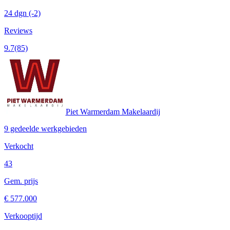
24 dgn
(-2)
Reviews
9.7
(85)
Piet Warmerdam Makelaardij
9 gedeelde werkgebieden
Verkocht
43
Gem. prijs
€ 577.000
Verkooptijd