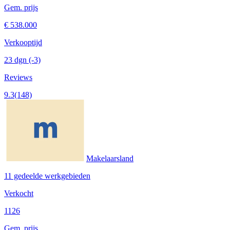
Gem. prijs
€ 538.000
Verkooptijd
23 dgn
(-3)
Reviews
9.3
(148)
Makelaarsland
11 gedeelde werkgebieden
Verkocht
1126
Gem. prijs