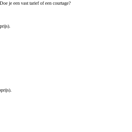
oe je een vast tarief of een courtage?
rijs).
rijs).