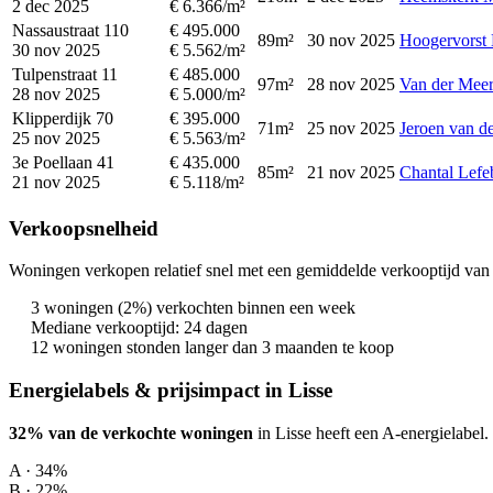
2 dec 2025
€ 6.366/m²
Nassaustraat 110
€ 495.000
89m²
30 nov 2025
Hoogervorst 
30 nov 2025
€ 5.562/m²
Tulpenstraat 11
€ 485.000
97m²
28 nov 2025
Van der Meer
28 nov 2025
€ 5.000/m²
Klipperdijk 70
€ 395.000
71m²
25 nov 2025
Jeroen van d
25 nov 2025
€ 5.563/m²
3e Poellaan 41
€ 435.000
85m²
21 nov 2025
Chantal Lefe
21 nov 2025
€ 5.118/m²
Verkoopsnelheid
Woningen verkopen relatief snel met een gemiddelde verkooptijd van 
3 woningen (2%) verkochten binnen een week
Mediane verkooptijd: 24 dagen
12 woningen stonden langer dan 3 maanden te koop
Energielabels & prijsimpact in Lisse
32% van de verkochte woningen
in Lisse heeft een A-energielabel.
A · 34%
B · 22%