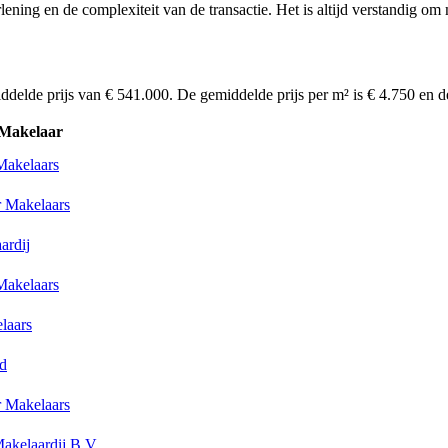
ening en de complexiteit van de transactie. Het is altijd verstandig om 
ddelde prijs van € 541.000. De gemiddelde prijs per m² is € 4.750 en 
Makelaar
akelaars
 Makelaars
ardij
akelaars
laars
d
 Makelaars
kelaardij B.V.