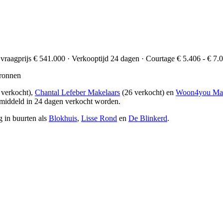
 vraagprijs € 541.000 · Verkooptijd 24 dagen · Courtage € 5.406 - € 7.
ronnen
 verkocht),
Chantal Lefeber Makelaars
(26 verkocht) en
Woon4you Mak
emiddeld in 24 dagen verkocht worden.
g in buurten als
Blokhuis
,
Lisse Rond
en
De Blinkerd
.