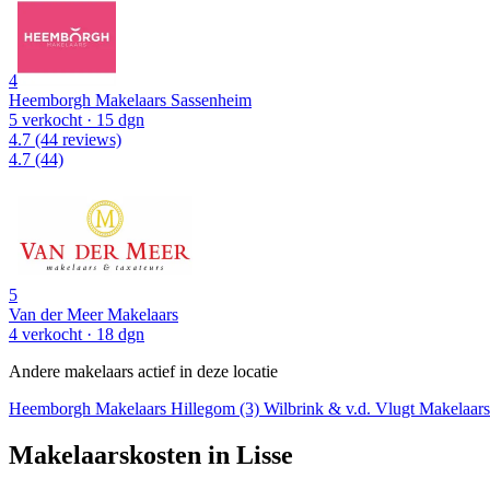
4
Heemborgh Makelaars Sassenheim
5 verkocht
· 15 dgn
4.7
(44 reviews)
4.7
(44)
5
Van der Meer Makelaars
4 verkocht
· 18 dgn
Andere makelaars actief in deze locatie
Heemborgh Makelaars Hillegom (3)
Wilbrink & v.d. Vlugt Makelaars
Makelaarskosten in Lisse