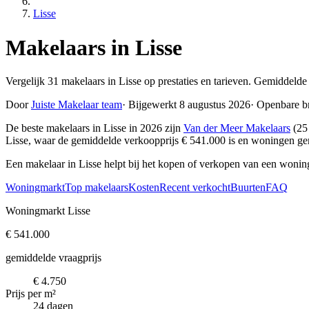
Lisse
Makelaars in Lisse
Vergelijk 31 makelaars in Lisse op prestaties en tarieven. Gemiddelde
Door
Juiste Makelaar team
·
Bijgewerkt 8 augustus 2026
·
Openbare b
De beste makelaars in Lisse in 2026 zijn
Van der Meer Makelaars
(25
Lisse, waar de gemiddelde verkoopprijs € 541.000 is en woningen g
Een makelaar in Lisse helpt bij het kopen of verkopen van een wonin
Woningmarkt
Top makelaars
Kosten
Recent verkocht
Buurten
FAQ
Woningmarkt Lisse
€ 541.000
gemiddelde vraagprijs
€ 4.750
Prijs per m²
24 dagen