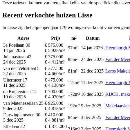
Deze tarieven kunnen variëren afhankelijk van de specifieke dienstverl
Recent verkochte huizen Lisse
In Lisse zijn het afgelopen jaar 179 woningen verkocht voor een gemi
Adres
Prijs
m²
Datum
3e Poellaan 30
€ 575.000
97m²
14 jan 2026
Heemborgh M
14 jan 2026
€ 5.928/m²
Julianastraat 42
€ 375.000
85m²
24 dec 2025
Van der Meer
24 dec 2025
€ 4.412/m²
van der Veldstraat 5
€ 377.500
81m²
22 dec 2025
Laros Makela
22 dec 2025
€ 4.660/m²
Uitermeer 17
€ 475.000
115m²
11 dec 2025
Heemborgh M
11 dec 2025
€ 4.130/m²
de Ruijterstraat 12
€ 700.000
172m²
10 dec 2025
KIJCK. make
10 dec 2025
€ 4.070/m²
van Matenesselaan 25
€ 925.000
192m²
9 dec 2025
Makelaarslan
9 dec 2025
€ 4.818/m²
Darwinplantsoen 30
€ 410.000
84m²
3 dec 2025
Van der Meer
3 dec 2025
€ 4.881/m²
Elbalaan 42
€ 1.375.000
216m²
2 dec 2025
Heemskerk Ma