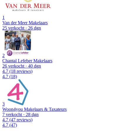
1
Van der Meer Makelaars
25 verkocht
· 26 dgn
2
Chantal Lefeber Makelaars
26 verkocht
· 40 dgn
4.7
(18 reviews)
4.7
(18)
3
Woon4you Makelaars & Taxateurs
7 verkocht
· 28 dgn
4.7
(47 reviews)
4.7
(47)