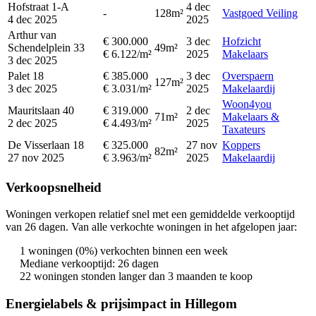
Hofstraat 1-A
4 dec
-
128m²
Vastgoed Veiling
4 dec 2025
2025
Arthur van
€ 300.000
3 dec
Hofzicht
Schendelplein 33
49m²
€ 6.122/m²
2025
Makelaars
3 dec 2025
Palet 18
€ 385.000
3 dec
Overspaern
127m²
3 dec 2025
€ 3.031/m²
2025
Makelaardij
Woon4you
Mauritslaan 40
€ 319.000
2 dec
71m²
Makelaars &
2 dec 2025
€ 4.493/m²
2025
Taxateurs
De Visserlaan 18
€ 325.000
27 nov
Koppers
82m²
27 nov 2025
€ 3.963/m²
2025
Makelaardij
Verkoopsnelheid
Woningen verkopen relatief snel met een gemiddelde verkooptijd
van 26 dagen. Van alle verkochte woningen in het afgelopen jaar:
1 woningen (0%) verkochten binnen een week
Mediane verkooptijd: 26 dagen
22 woningen stonden langer dan 3 maanden te koop
Energielabels & prijsimpact in Hillegom