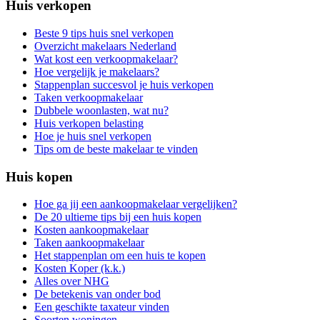
Huis verkopen
Beste 9 tips huis snel verkopen
Overzicht makelaars Nederland
Wat kost een verkoopmakelaar?
Hoe vergelijk je makelaars?
Stappenplan succesvol je huis verkopen
Taken verkoopmakelaar
Dubbele woonlasten, wat nu?
Huis verkopen belasting
Hoe je huis snel verkopen
Tips om de beste makelaar te vinden
Huis kopen
Hoe ga jij een aankoopmakelaar vergelijken?
De 20 ultieme tips bij een huis kopen
Kosten aankoopmakelaar
Taken aankoopmakelaar
Het stappenplan om een huis te kopen
Kosten Koper (k.k.)
Alles over NHG
De betekenis van onder bod
Een geschikte taxateur vinden
Soorten woningen