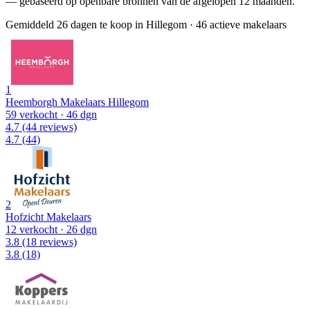
— gebaseerd op openbare bronnen van de afgelopen 12 maanden.
Gemiddeld 26 dagen te koop in Hillegom
·
46 actieve makelaars
1
Heemborgh Makelaars Hillegom
59 verkocht
· 46 dgn
4.7
(44 reviews)
4.7
(44)
2
Hofzicht Makelaars
12 verkocht
· 26 dgn
3.8
(18 reviews)
3.8
(18)