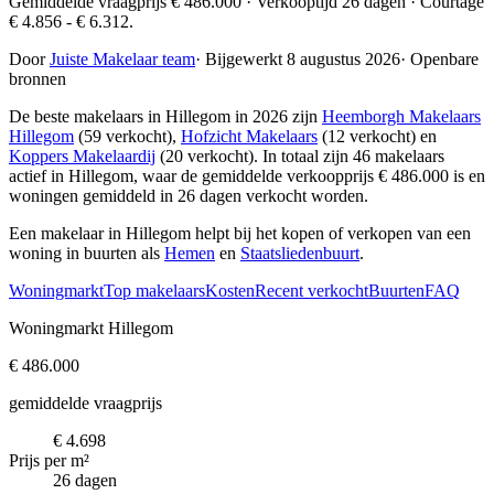
Gemiddelde vraagprijs € 486.000 · Verkooptijd 26 dagen · Courtage
€ 4.856 - € 6.312.
Door
Juiste Makelaar team
·
Bijgewerkt 8 augustus 2026
·
Openbare
bronnen
De beste makelaars in Hillegom in 2026 zijn
Heemborgh Makelaars
Hillegom
(59 verkocht),
Hofzicht Makelaars
(12 verkocht) en
Koppers Makelaardij
(20 verkocht)
. In totaal zijn 46 makelaars
actief in Hillegom, waar de gemiddelde verkoopprijs € 486.000 is en
woningen gemiddeld in 26 dagen verkocht worden.
Een makelaar in Hillegom helpt bij het kopen of verkopen van een
woning in buurten als
Hemen
en
Staatsliedenbuurt
.
Woningmarkt
Top makelaars
Kosten
Recent verkocht
Buurten
FAQ
Woningmarkt Hillegom
€ 486.000
gemiddelde vraagprijs
€ 4.698
Prijs per m²
26 dagen