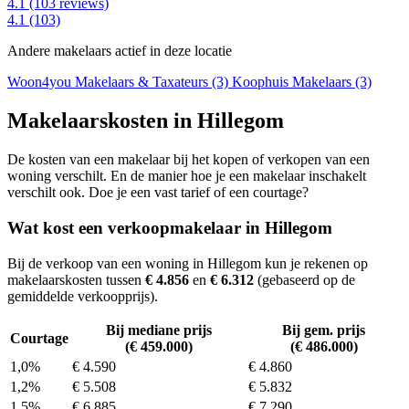
4.1
(103 reviews)
4.1
(103)
Andere makelaars actief in deze locatie
Woon4you Makelaars & Taxateurs (3)
Koophuis Makelaars (3)
Makelaarskosten in Hillegom
De kosten van een makelaar bij het kopen of verkopen van een
woning verschilt. En de manier hoe je een makelaar inschakelt
verschilt ook. Doe je een vast tarief of een courtage?
Wat kost een verkoopmakelaar in Hillegom
Bij de verkoop van een woning in Hillegom kun je rekenen op
makelaarskosten tussen
€ 4.856
en
€ 6.312
(gebaseerd op de
gemiddelde verkoopprijs).
Bij mediane prijs
Bij gem. prijs
Courtage
(€ 459.000)
(€ 486.000)
1,0%
€ 4.590
€ 4.860
1,2%
€ 5.508
€ 5.832
1,5%
€ 6.885
€ 7.290