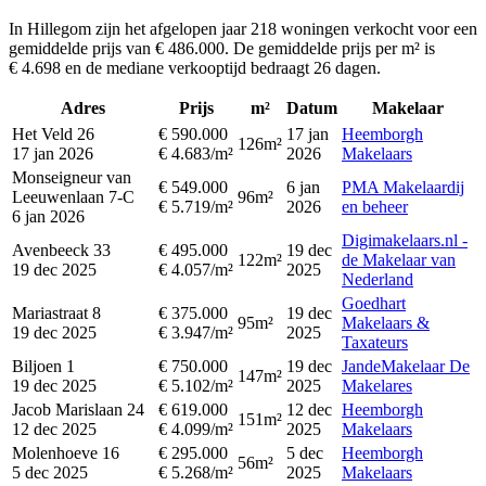
In Hillegom zijn het afgelopen jaar 218 woningen verkocht voor een
gemiddelde prijs van € 486.000. De gemiddelde prijs per m² is
€ 4.698 en de mediane verkooptijd bedraagt 26 dagen.
Adres
Prijs
m²
Datum
Makelaar
Het Veld 26
€ 590.000
17 jan
Heemborgh
126m²
17 jan 2026
€ 4.683/m²
2026
Makelaars
Monseigneur van
€ 549.000
6 jan
PMA Makelaardij
Leeuwenlaan 7-C
96m²
€ 5.719/m²
2026
en beheer
6 jan 2026
Digimakelaars.nl -
Avenbeeck 33
€ 495.000
19 dec
122m²
de Makelaar van
19 dec 2025
€ 4.057/m²
2025
Nederland
Goedhart
Mariastraat 8
€ 375.000
19 dec
95m²
Makelaars &
19 dec 2025
€ 3.947/m²
2025
Taxateurs
Biljoen 1
€ 750.000
19 dec
JandeMakelaar De
147m²
19 dec 2025
€ 5.102/m²
2025
Makelares
Jacob Marislaan 24
€ 619.000
12 dec
Heemborgh
151m²
12 dec 2025
€ 4.099/m²
2025
Makelaars
Molenhoeve 16
€ 295.000
5 dec
Heemborgh
56m²
5 dec 2025
€ 5.268/m²
2025
Makelaars