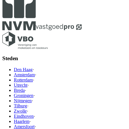
Steden
Den Haag
·
Amsterdam
·
Rotterdam
·
Utrecht
·
Breda
·
Groningen
·
Nijmegen
·
Tilburg
·
Zwolle
·
Eindhoven
·
Haarlem
·
Amersfoort
·