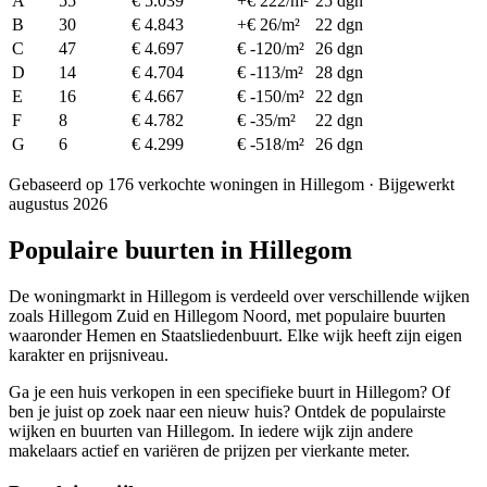
A
55
€ 5.039
+€ 222/m²
25 dgn
B
30
€ 4.843
+€ 26/m²
22 dgn
C
47
€ 4.697
€ -120/m²
26 dgn
D
14
€ 4.704
€ -113/m²
28 dgn
E
16
€ 4.667
€ -150/m²
22 dgn
F
8
€ 4.782
€ -35/m²
22 dgn
G
6
€ 4.299
€ -518/m²
26 dgn
Gebaseerd op 176 verkochte woningen in Hillegom · Bijgewerkt
augustus 2026
Populaire buurten in Hillegom
De woningmarkt in Hillegom is verdeeld over verschillende wijken
zoals Hillegom Zuid en Hillegom Noord, met populaire buurten
waaronder Hemen en Staatsliedenbuurt. Elke wijk heeft zijn eigen
karakter en prijsniveau.
Ga je een huis verkopen in een specifieke buurt in Hillegom? Of
ben je juist op zoek naar een nieuw huis? Ontdek de populairste
wijken en buurten van Hillegom. In iedere wijk zijn andere
makelaars actief en variëren de prijzen per vierkante meter.