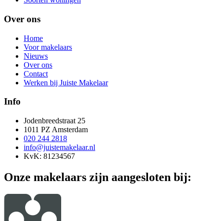
Over ons
Home
Voor makelaars
Nieuws
Over ons
Contact
Werken bij Juiste Makelaar
Info
Jodenbreedstraat 25
1011 PZ Amsterdam
020 244 2818
info@juistemakelaar.nl
KvK: 81234567
Onze makelaars zijn aangesloten bij: