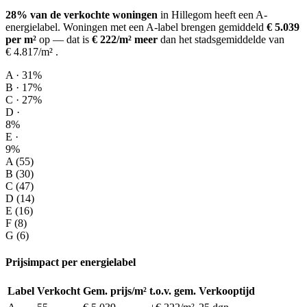
28% van de verkochte woningen
in Hillegom heeft een A-
energielabel.
Woningen met een A-label brengen gemiddeld
€ 5.039
per m²
op
— dat is
€ 222/m² meer
dan het stadsgemiddelde van
€ 4.817/m²
.
A · 31%
B · 17%
C · 27%
D ·
8%
E ·
9%
A (55)
B (30)
C (47)
D (14)
E (16)
F (8)
G (6)
Prijsimpact per energielabel
Label
Verkocht
Gem. prijs/m²
t.o.v. gem.
Verkooptijd