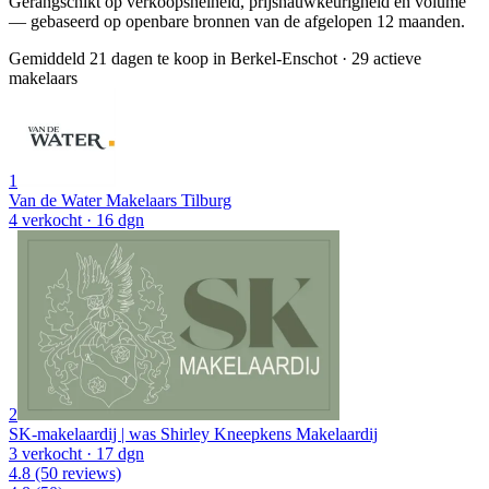
Gerangschikt op verkoopsnelheid, prijsnauwkeurigheid en volume
— gebaseerd op openbare bronnen van de afgelopen 12 maanden.
Gemiddeld 21 dagen te koop in Berkel-Enschot
·
29 actieve
makelaars
1
Van de Water Makelaars Tilburg
4 verkocht
· 16 dgn
2
SK-makelaardij | was Shirley Kneepkens Makelaardij
3 verkocht
· 17 dgn
4.8
(50 reviews)