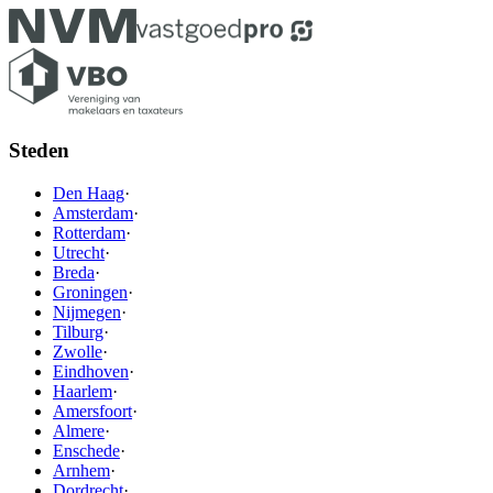
Steden
Den Haag
·
Amsterdam
·
Rotterdam
·
Utrecht
·
Breda
·
Groningen
·
Nijmegen
·
Tilburg
·
Zwolle
·
Eindhoven
·
Haarlem
·
Amersfoort
·
Almere
·
Enschede
·
Arnhem
·
Dordrecht
·