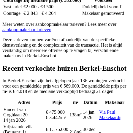
Courtage
Bij mediane prijs (€ 535.000)
Voordeel
Vast tarief
€2.000 - €3.500
Duidelijkheid vooraf
Courtage
€ 2.843 - € 4.264
Makelaar gemotiveerd
Meer weten over aankoopmakelaar tarieven? Lees meer over
aankoopmakelaar tarieven
Deze tarieven kunnen variëren afhankelijk van de specifieke
dienstverlening en de complexiteit van de transactie. Het is altijd
verstandig om meerdere offertes op te vragen bij verschillende
makelaars in Berkel-Enschot.
Recent verkochte huizen Berkel-Enschot
In Berkel-Enschot zijn het afgelopen jaar 136 woningen verkocht
voor een gemiddelde prijs van € 569.000. De gemiddelde prijs per
m² is € 4.018 en de mediane verkooptijd bedraagt 21 dagen.
Adres
Prijs
m²
Datum
Makelaar
Vincent van
€ 475.000
14 jan
Via Paul
Goghlaan 20
138m²
€ 3.442/m²
2026
Makelaardij
14 jan 2026
Vrijstaande villa
€ 1.175.000
30 dec
(Bouwnr. 1)
218m²
-