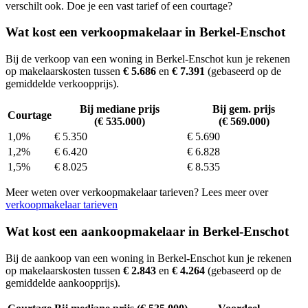
verschilt ook. Doe je een vast tarief of een courtage?
Wat kost een verkoopmakelaar in Berkel-Enschot
Bij de verkoop van een woning in Berkel-Enschot kun je rekenen
op makelaarskosten tussen
€ 5.686
en
€ 7.391
(gebaseerd op de
gemiddelde verkoopprijs).
Bij mediane prijs
Bij gem. prijs
Courtage
(€ 535.000)
(€ 569.000)
1,0%
€ 5.350
€ 5.690
1,2%
€ 6.420
€ 6.828
1,5%
€ 8.025
€ 8.535
Meer weten over verkoopmakelaar tarieven? Lees meer over
verkoopmakelaar tarieven
Wat kost een aankoopmakelaar in Berkel-Enschot
Bij de aankoop van een woning in Berkel-Enschot kun je rekenen
op makelaarskosten tussen
€ 2.843
en
€ 4.264
(gebaseerd op de
gemiddelde aankoopprijs).