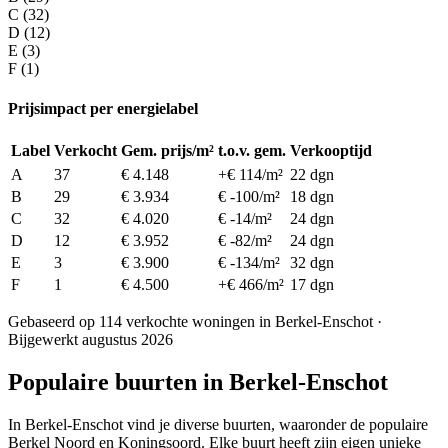
C (32)
D (12)
E (3)
F (1)
Prijsimpact per energielabel
Label
Verkocht
Gem. prijs/m²
t.o.v. gem.
Verkooptijd
A
37
€ 4.148
+€ 114/m²
22 dgn
B
29
€ 3.934
€ -100/m²
18 dgn
C
32
€ 4.020
€ -14/m²
24 dgn
D
12
€ 3.952
€ -82/m²
24 dgn
E
3
€ 3.900
€ -134/m²
32 dgn
F
1
€ 4.500
+€ 466/m²
17 dgn
Gebaseerd op 114 verkochte woningen in Berkel-Enschot ·
Bijgewerkt augustus 2026
Populaire buurten in Berkel-Enschot
In Berkel-Enschot vind je diverse buurten, waaronder de populaire
Berkel Noord en Koningsoord. Elke buurt heeft zijn eigen unieke