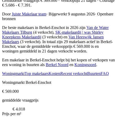
Gemiddelde vraagprijs € 569.000 · Verkooptijd 21 dagen · Courtage
€ 5.686 - € 7.391.
Door
Juiste Makelaar team
·
Bijgewerkt 9 augustus 2026
·
Openbare
bronnen
De beste makelaars in Berkel-Enschot in 2026 zijn
Van de Water
Makelaars Tilburg
(4 verkocht),
SK-makelaardij | was Shirley
Kneepkens Makelaardij
(3 verkocht) en
Van Heeswijk Jansen
Makelaars
(3 verkocht)
. In totaal zijn 29 makelaars actief in Berkel-
Enschot, waar de gemiddelde verkoopprijs € 569.000 is en
woningen gemiddeld in 21 dagen verkocht worden.
Een makelaar in Berkel-Enschot helpt bij het kopen of verkopen van
een woning in buurten als
Berkel Noord
en
Koningsoord
.
Woningmarkt
Top makelaars
Kosten
Recent verkocht
Buurten
FAQ
Woningmarkt Berkel-Enschot
€ 569.000
gemiddelde vraagprijs
€ 4.018
Prijs per m²