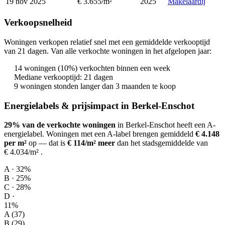
19 nov 2025
€ 3.655/m²
2025
Makelaardij
Verkoopsnelheid
Woningen verkopen relatief snel met een gemiddelde verkooptijd
van 21 dagen. Van alle verkochte woningen in het afgelopen jaar:
14 woningen (10%) verkochten binnen een week
Mediane verkooptijd: 21 dagen
9 woningen stonden langer dan 3 maanden te koop
Energielabels & prijsimpact in Berkel-Enschot
29% van de verkochte woningen
in Berkel-Enschot heeft een A-
energielabel.
Woningen met een A-label brengen gemiddeld
€ 4.148
per m²
op
— dat is
€ 114/m² meer
dan het stadsgemiddelde van
€ 4.034/m²
.
A · 32%
B · 25%
C · 28%
D ·
11%
A (37)
B (29)