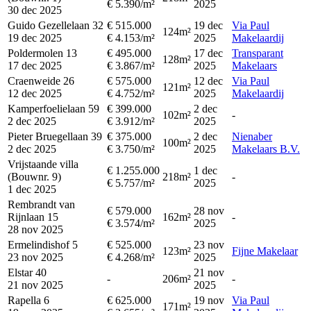
€ 5.390/m²
2025
30 dec 2025
Guido Gezellelaan 32
€ 515.000
19 dec
Via Paul
124m²
19 dec 2025
€ 4.153/m²
2025
Makelaardij
Poldermolen 13
€ 495.000
17 dec
Transparant
128m²
17 dec 2025
€ 3.867/m²
2025
Makelaars
Craenweide 26
€ 575.000
12 dec
Via Paul
121m²
12 dec 2025
€ 4.752/m²
2025
Makelaardij
Kamperfoelielaan 59
€ 399.000
2 dec
102m²
-
2 dec 2025
€ 3.912/m²
2025
Pieter Bruegellaan 39
€ 375.000
2 dec
Nienaber
100m²
2 dec 2025
€ 3.750/m²
2025
Makelaars B.V.
Vrijstaande villa
€ 1.255.000
1 dec
(Bouwnr. 9)
218m²
-
€ 5.757/m²
2025
1 dec 2025
Rembrandt van
€ 579.000
28 nov
Rijnlaan 15
162m²
-
€ 3.574/m²
2025
28 nov 2025
Ermelindishof 5
€ 525.000
23 nov
123m²
Fijne Makelaar
23 nov 2025
€ 4.268/m²
2025
Elstar 40
21 nov
-
206m²
-
21 nov 2025
2025
Rapella 6
€ 625.000
19 nov
Via Paul
171m²