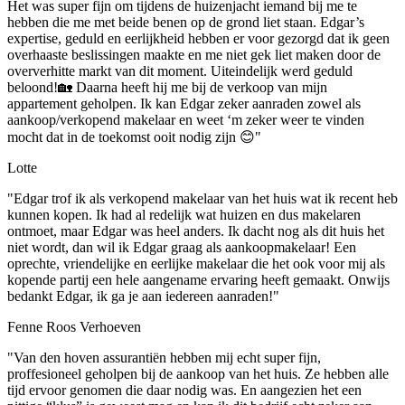
Het was super fijn om tijdens de huizenjacht iemand bij me te
hebben die me met beide benen op de grond liet staan. Edgar’s
expertise, geduld en eerlijkheid hebben er voor gezorgd dat ik geen
overhaaste beslissingen maakte en me niet gek liet maken door de
oververhitte markt van dit moment. Uiteindelijk werd geduld
beloond!🏡 Daarna heeft hij me bij de verkoop van mijn
appartement geholpen. Ik kan Edgar zeker aanraden zowel als
aankoop/verkopend makelaar en weet ‘m zeker weer te vinden
mocht dat in de toekomst ooit nodig zijn 😊"
Lotte
"Edgar trof ik als verkopend makelaar van het huis wat ik recent heb
kunnen kopen. Ik had al redelijk wat huizen en dus makelaren
ontmoet, maar Edgar was heel anders. Ik dacht nog als dit huis het
niet wordt, dan wil ik Edgar graag als aankoopmakelaar! Een
oprechte, vriendelijke en eerlijke makelaar die het ook voor mij als
kopende partij een hele aangename ervaring heeft gemaakt. Onwijs
bedankt Edgar, ik ga je aan iedereen aanraden!"
Fenne Roos Verhoeven
"Van den hoven assurantiën hebben mij echt super fijn,
proffesioneel geholpen bij de aankoop van het huis. Ze hebben alle
tijd ervoor genomen die daar nodig was. En aangezien het een