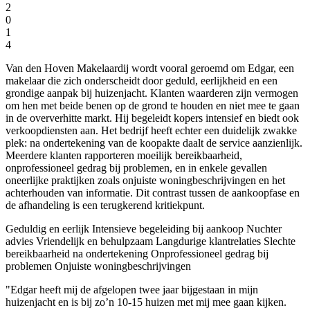
2
0
1
4
Van den Hoven Makelaardij wordt vooral geroemd om Edgar, een
makelaar die zich onderscheidt door geduld, eerlijkheid en een
grondige aanpak bij huizenjacht. Klanten waarderen zijn vermogen
om hen met beide benen op de grond te houden en niet mee te gaan
in de oververhitte markt. Hij begeleidt kopers intensief en biedt ook
verkoopdiensten aan. Het bedrijf heeft echter een duidelijk zwakke
plek: na ondertekening van de koopakte daalt de service aanzienlijk.
Meerdere klanten rapporteren moeilijk bereikbaarheid,
onprofessioneel gedrag bij problemen, en in enkele gevallen
oneerlijke praktijken zoals onjuiste woningbeschrijvingen en het
achterhouden van informatie. Dit contrast tussen de aankoopfase en
de afhandeling is een terugkerend kritiekpunt.
Geduldig en eerlijk
Intensieve begeleiding bij aankoop
Nuchter
advies
Vriendelijk en behulpzaam
Langdurige klantrelaties
Slechte
bereikbaarheid na ondertekening
Onprofessioneel gedrag bij
problemen
Onjuiste woningbeschrijvingen
"Edgar heeft mij de afgelopen twee jaar bijgestaan in mijn
huizenjacht en is bij zo’n 10-15 huizen met mij mee gaan kijken.