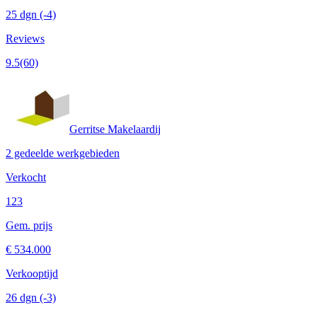
25 dgn
(-4)
Reviews
9.5
(60)
Gerritse Makelaardij
2 gedeelde werkgebieden
Verkocht
123
Gem. prijs
€ 534.000
Verkooptijd
26 dgn
(-3)