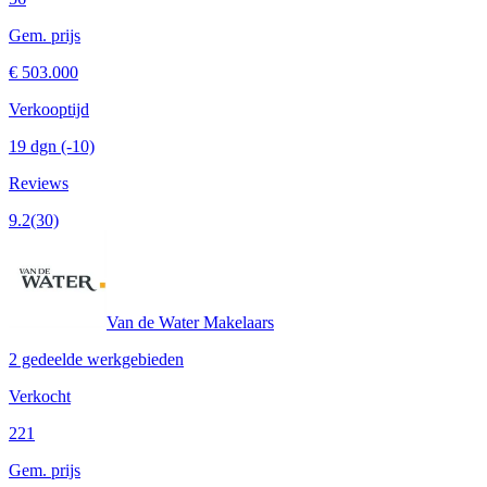
Gem. prijs
€ 503.000
Verkooptijd
19 dgn
(-10)
Reviews
9.2
(30)
Van de Water Makelaars
2 gedeelde werkgebieden
Verkocht
221
Gem. prijs