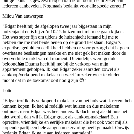
pittige “klus” is geweest mag en kan ik dit bedrijf echt zeker aan
iedereen aanbevelen. Nogmaals bedankt voor alle goede zorgen!"
Milou Van antwerpen
"Edgar heeft mij de afgelopen twee jaar bijgestaan in mijn
huizenjacht en is bij zo’n 10-15 huizen met mij mee gaan kijken.
Het was super fijn om tijdens de huizenjacht iemand bij me te
hebben die me met beide benen op de grond liet staan. Edgar’s
expertise, geduld en eerlijkheid hebben er voor gezorgd dat ik geen
overhaaste beslissingen maakte en me niet gek liet maken door de
oververhitte markt van dit moment. Uiteindelijk werd geduld
beloond!🏡 Daarna heeft hij me bij de verkoop van mijn
appartement geholpen. Ik kan Edgar zeker aanraden zowel als
aankoop/verkopend makelaar en weet ‘m zeker weer te vinden
mocht dat in de toekomst ooit nodig zijn 😊"
Lotte
"Edgar trof ik als verkopend makelaar van het huis wat ik recent heb
kunnen kopen. Ik had al redelijk wat huizen en dus makelaren
ontmoet, maar Edgar was heel anders. Ik dacht nog als dit huis het
niet wordt, dan wil ik Edgar graag als aankoopmakelaar! Een
oprechte, vriendelijke en eerlijke makelaar die het ook voor mij als
kopende partij een hele aangename ervaring heeft gemaakt. Onwijs
bedankt Edgar, ik ga je aan iedereen aanraden!"