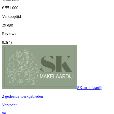
€ 551.000
Verkooptijd
29 dgn
Reviews
9.3
(4)
SK-makelaardij
2 gedeelde werkgebieden
Verkocht
56