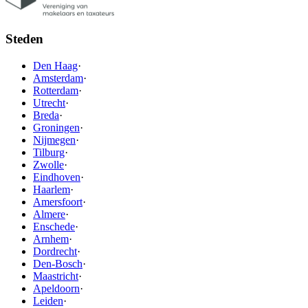
Steden
Den Haag
·
Amsterdam
·
Rotterdam
·
Utrecht
·
Breda
·
Groningen
·
Nijmegen
·
Tilburg
·
Zwolle
·
Eindhoven
·
Haarlem
·
Amersfoort
·
Almere
·
Enschede
·
Arnhem
·
Dordrecht
·
Den-Bosch
·
Maastricht
·
Apeldoorn
·
Leiden
·