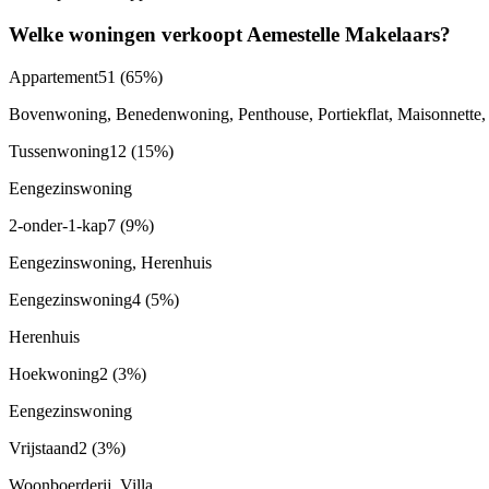
Welke woningen verkoopt Aemestelle Makelaars?
Appartement
51
(65%)
Bovenwoning, Benedenwoning, Penthouse, Portiekflat, Maisonnette, G
Tussenwoning
12
(15%)
Eengezinswoning
2-onder-1-kap
7
(9%)
Eengezinswoning, Herenhuis
Eengezinswoning
4
(5%)
Herenhuis
Hoekwoning
2
(3%)
Eengezinswoning
Vrijstaand
2
(3%)
Woonboerderij, Villa