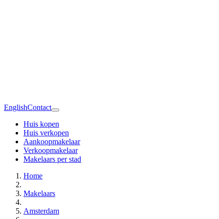
English
Contact
Huis kopen
Huis verkopen
Aankoopmakelaar
Verkoopmakelaar
Makelaars per stad
Home
Makelaars
Amsterdam