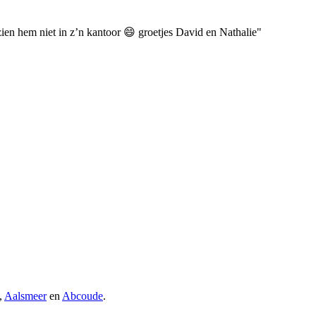
en hem niet in z’n kantoor 😄 groetjes David en Nathalie"
,
Aalsmeer
en
Abcoude
.