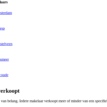
laars
msterdam
esp
stelveen
lsmeer
coude
verkoopt
ing van belang. Iedere makelaar verkoopt meer of minder van een speci