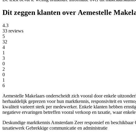
Dit zeggen klanten over Aemestelle Makel
4.3
33 reviews
5
32
4
1
3
0
2
0
1
6
Aemestelle Makelaars onderscheidt zich vooral door enkele uitzonder
herhaaldelijk geprezen voor hun marktkennis, responsiviteit en vermo
kwaliteit varieert sterk per medewerker. Enkele klanten hebben ernst
negatieve ervaringen betreffen vooral verkoop en taxatie, waar enk
Deskundige marktkennis Amsterdam
Zeer responsief en beschikbaar
G
taxatiewerk
Gebrekkige communicatie en administratie