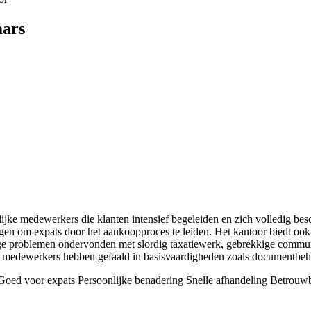
aars
lijke medewerkers die klanten intensief begeleiden en zich volledig b
gen om expats door het aankoopproces te leiden. Het kantoor biedt ook 
ige problemen ondervonden met slordig taxatiewerk, gebrekkige communi
ele medewerkers hebben gefaald in basisvaardigheden zoals documentbeh
oed voor expats
Persoonlijke benadering
Snelle afhandeling
Betrouwb