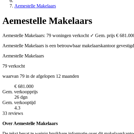
Aemestelle Makelaars
Aemestelle Makelaars
Aemestelle Makelaars: 79 woningen verkocht ✓ Gem. prijs € 681.000 
Aemestelle Makelaars is een betrouwbaar makelaarskantoor
gevestig
Aemestelle Makelaars
79
verkocht
waarvan 79 in de afgelopen 12 maanden
€ 681.000
Gem. verkoopprijs
26 dgn
Gem. verkooptijd
4.3
33 reviews
Over Aemestelle Makelaars
De tekst bevat te weinig bruikbare informatie over dit makelaarskanto