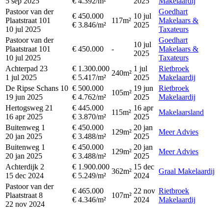
5 sep 2025
€ 4.392/m²
2025
Makelaardij
Pastoor van der
Goedhart
€ 450.000
10 jul
Plaatstraat 101
117m²
Makelaars &
€ 3.846/m²
2025
10 jul 2025
Taxateurs
Pastoor van der
Goedhart
10 jul
Plaatstraat 101
€ 450.000
-
Makelaars &
2025
10 jul 2025
Taxateurs
Achterpad 23
€ 1.300.000
1 jul
Rietbroek
240m²
1 jul 2025
€ 5.417/m²
2025
Makelaardij
De Ripse Schans 10
€ 500.000
19 jun
Rietbroek
105m²
19 jun 2025
€ 4.762/m²
2025
Makelaardij
Hertogsweg 21
€ 445.000
16 apr
115m²
Makelaarsland
16 apr 2025
€ 3.870/m²
2025
Buitenweg 1
€ 450.000
20 jan
129m²
Meer Advies
20 jan 2025
€ 3.488/m²
2025
Buitenweg 1
€ 450.000
20 jan
129m²
Meer Advies
20 jan 2025
€ 3.488/m²
2025
Achterdijk 2
€ 1.900.000
15 dec
362m²
Graal Makelaardij
15 dec 2024
€ 5.249/m²
2024
Pastoor van der
€ 465.000
22 nov
Rietbroek
Plaatstraat 8
107m²
€ 4.346/m²
2024
Makelaardij
22 nov 2024