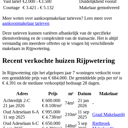
Vast tarief
€2.000 - €3.500
Duidelijkheid vooraf
Courtage
€ 3.421 - € 5.132
Makelaar gemotiveerd
Meer weten over aankoopmakelaar tarieven? Lees meer over
aankoopmakelaar tarieven
Deze tarieven kunnen variëren afhankelijk van de specifieke
dienstverlening en de complexiteit van de transactie. Het is altijd
verstandig om meerdere offertes op te vragen bij verschillende
makelaars in Rijpwetering.
Recent verkochte huizen Rijpwetering
In Rijpwetering zijn het afgelopen jaar 7 woningen verkocht voor
een gemiddelde prijs van € 684.000. De gemiddelde prijs per m² is
€ 4.391 en de mediane verkooptijd bedraagt 28 dagen.
Adres
Prijs
m²
Datum
Makelaar
Achterdijk 2-C
€ 600.000
21 jan
74m²
-
21 jan 2026
€ 8.108/m²
2026
Oud Adeselaan 6-A
€ 995.000
11 sep
210m²
Graal Makelaardij
11 sep 2025
€ 4.738/m²
2025
Oud Adeselaan 6-C
€ 650.000
5 sep
Rietbroek
148m²