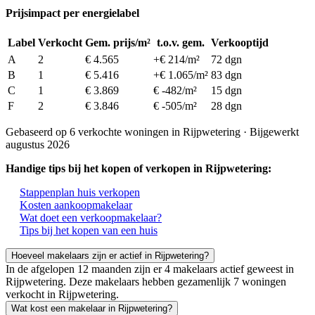
Prijsimpact per energielabel
Label
Verkocht
Gem. prijs/m²
t.o.v. gem.
Verkooptijd
A
2
€ 4.565
+€ 214/m²
72 dgn
B
1
€ 5.416
+€ 1.065/m²
83 dgn
C
1
€ 3.869
€ -482/m²
15 dgn
F
2
€ 3.846
€ -505/m²
28 dgn
Gebaseerd op 6 verkochte woningen in Rijpwetering · Bijgewerkt
augustus 2026
Handige tips bij het kopen of verkopen in Rijpwetering:
Stappenplan huis verkopen
Kosten aankoopmakelaar
Wat doet een verkoopmakelaar?
Tips bij het kopen van een huis
Hoeveel makelaars zijn er actief in Rijpwetering?
In de afgelopen 12 maanden zijn er 4 makelaars actief geweest in
Rijpwetering. Deze makelaars hebben gezamenlijk 7 woningen
verkocht in Rijpwetering.
Wat kost een makelaar in Rijpwetering?