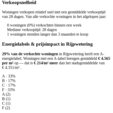
Verkoopsnelheid
Woningen verkopen relatief snel met een gemiddelde verkooptijd
van 28 dagen. Van alle verkochte woningen in het afgelopen jaar:
0 woningen (0%) verkochten binnen een week
Mediane verkooptijd: 28 dagen
1 woningen stonden langer dan 3 maanden te koop
Energielabels & prijsimpact in Rijpwetering
29% van de verkochte woningen
in Rijpwetering heeft een A-
energielabel.
Woningen met een A-label brengen gemiddeld
€ 4.565
per m²
op
— dat is
€ 214/m² meer
dan het stadsgemiddelde van
€ 4.351/m²
.
A · 33%
B · 17%
C · 17%
F · 33%
A (2)
B (1)
C (1)
F (2)