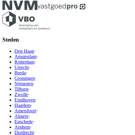
Steden
Den Haag
·
Amsterdam
·
Rotterdam
·
Utrecht
·
Breda
·
Groningen
·
Nijmegen
·
Tilburg
·
Zwolle
·
Eindhoven
·
Haarlem
·
Amersfoort
·
Almere
·
Enschede
·
Arnhem
·
Dordrecht
·