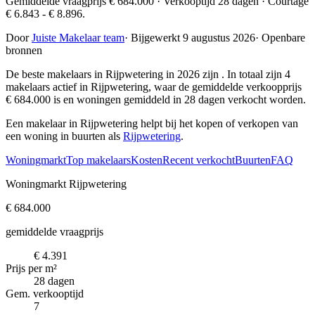
Gemiddelde vraagprijs € 684.000 · Verkooptijd 28 dagen · Courtage
€ 6.843 - € 8.896.
Door
Juiste Makelaar team
·
Bijgewerkt 9 augustus 2026
·
Openbare
bronnen
De beste makelaars in Rijpwetering in 2026 zijn
. In totaal zijn 4
makelaars actief in Rijpwetering, waar de gemiddelde verkoopprijs
€ 684.000 is en woningen gemiddeld in 28 dagen verkocht worden.
Een makelaar in Rijpwetering helpt bij het kopen of verkopen van
een woning in buurten als
Rijpwetering
.
Woningmarkt
Top makelaars
Kosten
Recent verkocht
Buurten
FAQ
Woningmarkt Rijpwetering
€ 684.000
gemiddelde vraagprijs
€ 4.391
Prijs per m²
28 dagen
Gem. verkooptijd
7