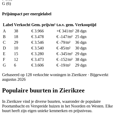
G (6)
Prijsimpact per energielabel
Label
Verkocht
Gem. prijs/m²
t.o.v. gem.
Verkooptijd
A
38
€ 3.966
+€ 341/m²
28 dgn
B
18
€ 3.478
€ -147/m²
25 dgn
C
29
€ 3.546
€ -79/m²
36 dgn
D
10
€ 3.540
€ -85/m²
30 dgn
E
15
€ 3.280
€ -345/m²
29 dgn
F
12
€ 3.473
€ -152/m²
38 dgn
G
6
€ 3.606
€ -19/m²
29 dgn
Gebaseerd op 128 verkochte woningen in Zierikzee · Bijgewerkt
augustus 2026
Populaire buurten in Zierikzee
In Zierikzee vind je diverse buurten, waaronder de populaire
Poortambacht en Verspreide huizen in het Noorden en Westen. Elke
buurt heeft zijn eigen unieke kenmerken en prijsniveau.