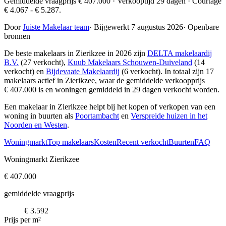
Gemiddelde vraagprijs € 407.000 · Verkooptijd 29 dagen · Courtage
€ 4.067 - € 5.287.
Door
Juiste Makelaar team
·
Bijgewerkt 7 augustus 2026
·
Openbare
bronnen
De beste makelaars in Zierikzee in 2026 zijn
DELTA makelaardij
B.V.
(27 verkocht),
Kuub Makelaars Schouwen-Duiveland
(14
verkocht) en
Bijdevaate Makelaardij
(6 verkocht)
. In totaal zijn 17
makelaars actief in Zierikzee, waar de gemiddelde verkoopprijs
€ 407.000 is en woningen gemiddeld in 29 dagen verkocht worden.
Een makelaar in Zierikzee helpt bij het kopen of verkopen van een
woning in buurten als
Poortambacht
en
Verspreide huizen in het
Noorden en Westen
.
Woningmarkt
Top makelaars
Kosten
Recent verkocht
Buurten
FAQ
Woningmarkt Zierikzee
€ 407.000
gemiddelde vraagprijs
€ 3.592
Prijs per m²