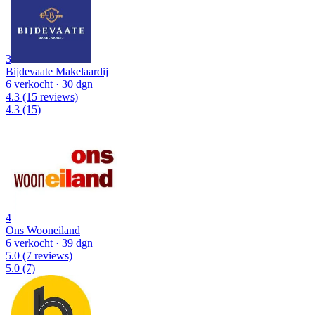
3
Bijdevaate Makelaardij
6 verkocht
· 30 dgn
4.3
(15 reviews)
4.3
(15)
4
Ons Wooneiland
6 verkocht
· 39 dgn
5.0
(7 reviews)
5.0
(7)