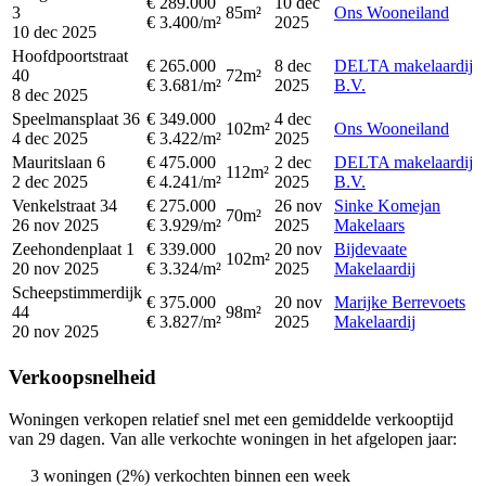
€ 289.000
10 dec
3
85m²
Ons Wooneiland
€ 3.400/m²
2025
10 dec 2025
Hoofdpoortstraat
€ 265.000
8 dec
DELTA makelaardij
40
72m²
€ 3.681/m²
2025
B.V.
8 dec 2025
Speelmansplaat 36
€ 349.000
4 dec
102m²
Ons Wooneiland
4 dec 2025
€ 3.422/m²
2025
Mauritslaan 6
€ 475.000
2 dec
DELTA makelaardij
112m²
2 dec 2025
€ 4.241/m²
2025
B.V.
Venkelstraat 34
€ 275.000
26 nov
Sinke Komejan
70m²
26 nov 2025
€ 3.929/m²
2025
Makelaars
Zeehondenplaat 1
€ 339.000
20 nov
Bijdevaate
102m²
20 nov 2025
€ 3.324/m²
2025
Makelaardij
Scheepstimmerdijk
€ 375.000
20 nov
Marijke Berrevoets
44
98m²
€ 3.827/m²
2025
Makelaardij
20 nov 2025
Verkoopsnelheid
Woningen verkopen relatief snel met een gemiddelde verkooptijd
van 29 dagen. Van alle verkochte woningen in het afgelopen jaar:
3 woningen (2%) verkochten binnen een week