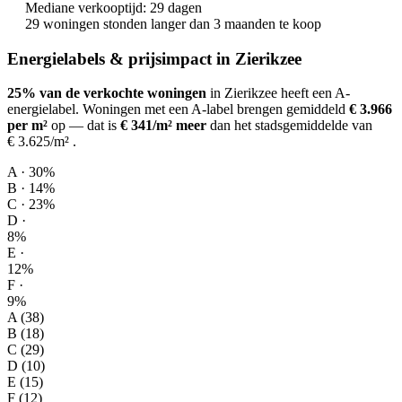
Mediane verkooptijd: 29 dagen
29 woningen stonden langer dan 3 maanden te koop
Energielabels & prijsimpact in Zierikzee
25% van de verkochte woningen
in Zierikzee heeft een A-
energielabel.
Woningen met een A-label brengen gemiddeld
€ 3.966
per m²
op
— dat is
€ 341/m² meer
dan het stadsgemiddelde van
€ 3.625/m²
.
A · 30%
B · 14%
C · 23%
D ·
8%
E ·
12%
F ·
9%
A (38)
B (18)
C (29)
D (10)
E (15)
F (12)