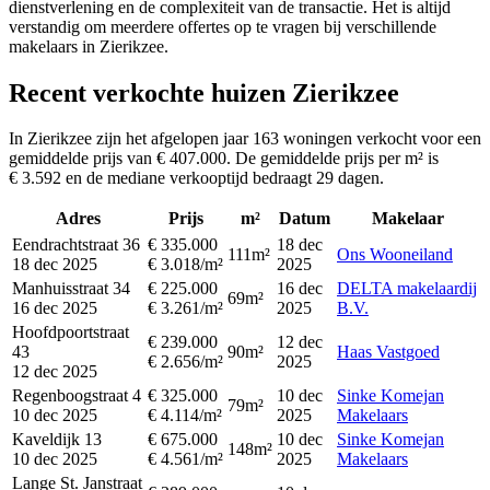
dienstverlening en de complexiteit van de transactie. Het is altijd
verstandig om meerdere offertes op te vragen bij verschillende
makelaars in Zierikzee.
Recent verkochte huizen Zierikzee
In Zierikzee zijn het afgelopen jaar 163 woningen verkocht voor een
gemiddelde prijs van € 407.000. De gemiddelde prijs per m² is
€ 3.592 en de mediane verkooptijd bedraagt 29 dagen.
Adres
Prijs
m²
Datum
Makelaar
Eendrachtstraat 36
€ 335.000
18 dec
111m²
Ons Wooneiland
18 dec 2025
€ 3.018/m²
2025
Manhuisstraat 34
€ 225.000
16 dec
DELTA makelaardij
69m²
16 dec 2025
€ 3.261/m²
2025
B.V.
Hoofdpoortstraat
€ 239.000
12 dec
43
90m²
Haas Vastgoed
€ 2.656/m²
2025
12 dec 2025
Regenboogstraat 4
€ 325.000
10 dec
Sinke Komejan
79m²
10 dec 2025
€ 4.114/m²
2025
Makelaars
Kaveldijk 13
€ 675.000
10 dec
Sinke Komejan
148m²
10 dec 2025
€ 4.561/m²
2025
Makelaars
Lange St. Janstraat