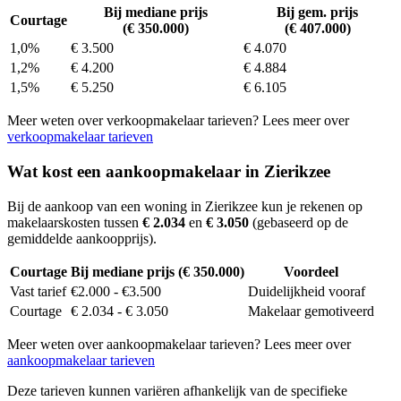
Bij mediane prijs
Bij gem. prijs
Courtage
(€ 350.000)
(€ 407.000)
1,0%
€ 3.500
€ 4.070
1,2%
€ 4.200
€ 4.884
1,5%
€ 5.250
€ 6.105
Meer weten over verkoopmakelaar tarieven? Lees meer over
verkoopmakelaar tarieven
Wat kost een aankoopmakelaar in Zierikzee
Bij de aankoop van een woning in Zierikzee kun je rekenen op
makelaarskosten tussen
€ 2.034
en
€ 3.050
(gebaseerd op de
gemiddelde aankoopprijs).
Courtage
Bij mediane prijs (€ 350.000)
Voordeel
Vast tarief
€2.000 - €3.500
Duidelijkheid vooraf
Courtage
€ 2.034 - € 3.050
Makelaar gemotiveerd
Meer weten over aankoopmakelaar tarieven? Lees meer over
aankoopmakelaar tarieven
Deze tarieven kunnen variëren afhankelijk van de specifieke