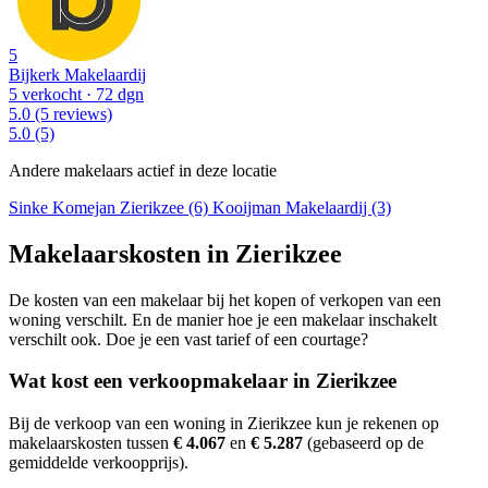
5
Bijkerk Makelaardij
5 verkocht
· 72 dgn
5.0
(5 reviews)
5.0
(5)
Andere makelaars actief in deze locatie
Sinke Komejan Zierikzee (6)
Kooijman Makelaardij (3)
Makelaarskosten in Zierikzee
De kosten van een makelaar bij het kopen of verkopen van een
woning verschilt. En de manier hoe je een makelaar inschakelt
verschilt ook. Doe je een vast tarief of een courtage?
Wat kost een verkoopmakelaar in Zierikzee
Bij de verkoop van een woning in Zierikzee kun je rekenen op
makelaarskosten tussen
€ 4.067
en
€ 5.287
(gebaseerd op de
gemiddelde verkoopprijs).