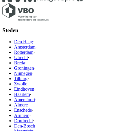
Steden
Den Haag
·
Amsterdam
·
Rotterdam
·
Utrecht
·
Breda
·
Groningen
·
Nijmegen
·
Tilburg
·
Zwolle
·
Eindhoven
·
Haarlem
·
Amersfoort
·
Almere
·
Enschede
·
Arnhem
·
Dordrecht
·
Den-Bosch
·