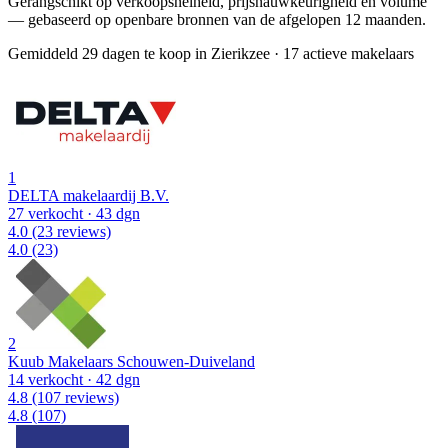
Gerangschikt op verkoopsnelheid, prijsnauwkeurigheid en volume
— gebaseerd op openbare bronnen van de afgelopen 12 maanden.
Gemiddeld 29 dagen te koop in Zierikzee
·
17 actieve makelaars
1
DELTA makelaardij B.V.
27 verkocht
· 43 dgn
4.0
(23 reviews)
4.0
(23)
2
Kuub Makelaars Schouwen-Duiveland
14 verkocht
· 42 dgn
4.8
(107 reviews)
4.8
(107)