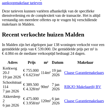
aankoopmakelaar tarieven
Deze tarieven kunnen variëren afhankelijk van de specifieke
dienstverlening en de complexiteit van de transactie. Het is altijd
verstandig om meerdere offertes op te vragen bij verschillende
makelaars in Malden.
Recent verkochte huizen Malden
In Malden zijn het afgelopen jaar 138 woningen verkocht voor een
gemiddelde prijs van € 539.000. De gemiddelde prijs per m² is
€ 4.084 en de mediane verkooptijd bedraagt 24 dagen.
Adres
Prijs
m²
Datum
Makelaar
Kerkweg
€ 755.000
19 jan
20-J
114m²
Claase Garantiemakelaars
€ 6.623/m²
2026
19 jan 2026
Schoolstraat
€ 389.500
7 jan
114
90m²
RIKJO Makelaardij BV
€ 4.328/m²
2026
7 jan 2026
Akkersleep
€ 475.000
6 jan
2
120m²
Claase Garantiemakelaars
€ 3.958/m²
2026
6 jan 2026