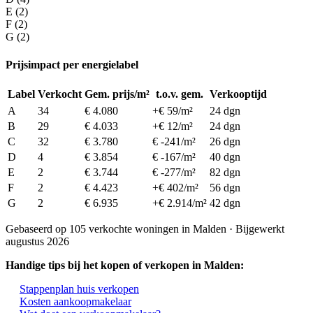
E (2)
F (2)
G (2)
Prijsimpact per energielabel
Label
Verkocht
Gem. prijs/m²
t.o.v. gem.
Verkooptijd
A
34
€ 4.080
+€ 59/m²
24 dgn
B
29
€ 4.033
+€ 12/m²
24 dgn
C
32
€ 3.780
€ -241/m²
26 dgn
D
4
€ 3.854
€ -167/m²
40 dgn
E
2
€ 3.744
€ -277/m²
82 dgn
F
2
€ 4.423
+€ 402/m²
56 dgn
G
2
€ 6.935
+€ 2.914/m²
42 dgn
Gebaseerd op 105 verkochte woningen in Malden · Bijgewerkt
augustus 2026
Handige tips bij het kopen of verkopen in Malden:
Stappenplan huis verkopen
Kosten aankoopmakelaar