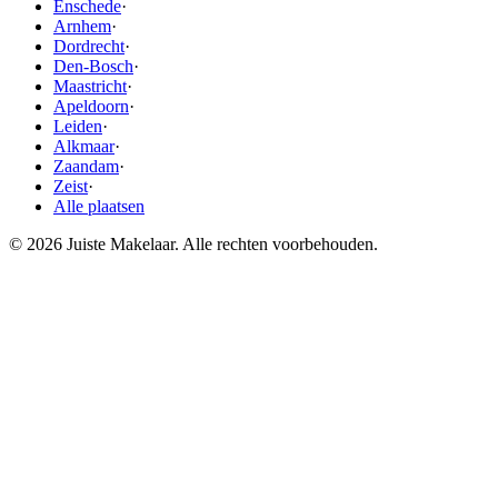
Enschede
·
Arnhem
·
Dordrecht
·
Den-Bosch
·
Maastricht
·
Apeldoorn
·
Leiden
·
Alkmaar
·
Zaandam
·
Zeist
·
Alle plaatsen
© 2026 Juiste Makelaar. Alle rechten voorbehouden.