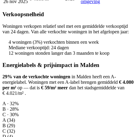
26 nov 2025
omgeving
Verkoopsnelheid
Woningen verkopen relatief snel met een gemiddelde verkooptijd
van 24 dagen. Van alle verkochte woningen in het afgelopen jaar:
4 woningen (3%) verkochten binnen een week
Mediane verkooptijd: 24 dagen
12 woningen stonden langer dan 3 maanden te koop
Energielabels & prijsimpact in Malden
29% van de verkochte woningen
in Malden heeft een A-
energielabel.
Woningen met een A-label brengen gemiddeld
€ 4.080
per m²
op
— dat is
€ 59/m² meer
dan het stadsgemiddelde van
€ 4.021/m²
.
A · 32%
B · 28%
C · 30%
A (34)
B (29)
C (32)
D (4)