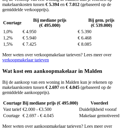
makelaarskosten tussen
€ 5.394
en
€ 7.012
(gebaseerd op de
gemiddelde verkoopprijs).
Bij mediane prijs
Bij gem. prijs
Courtage
(€ 495.000)
(€ 539.000)
1,0%
€ 4.950
€ 5.390
1,2%
€ 5.940
€ 6.468
1,5%
€ 7.425
€ 8.085
Meer weten over verkoopmakelaar tarieven? Lees meer over
verkoopmakelaar tarieven
Wat kost een aankoopmakelaar in Malden
Bij de aankoop van een woning in Malden kun je rekenen op
makelaarskosten tussen
€ 2.697
en
€ 4.045
(gebaseerd op de
gemiddelde aankoopprijs).
Courtage
Bij mediane prijs (€ 495.000)
Voordeel
Vast tarief
€2.000 - €3.500
Duidelijkheid vooraf
Courtage
€ 2.697 - € 4.045
Makelaar gemotiveerd
Meer weten over aankoopmakelaar tarieven? Lees meer over