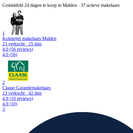
Gemiddeld 24 dagen te koop in Malden
·
37 actieve makelaars
1
Kolmeijer makelaars Malden
23 verkocht
· 25 dgn
4.0
(56 reviews)
4.0
(56)
2
Claase Garantiemakelaars
13 verkocht
· 42 dgn
4.9
(10 reviews)
4.9
(10)
3