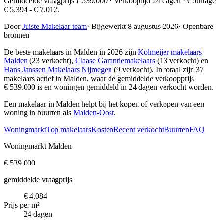
Gemiddelde vraagprijs € 539.000 · Verkooptijd 24 dagen · Courtage
€ 5.394 - € 7.012.
Door
Juiste Makelaar team
·
Bijgewerkt 8 augustus 2026
·
Openbare
bronnen
De beste makelaars in Malden in 2026 zijn
Kolmeijer makelaars
Malden
(23 verkocht),
Claase Garantiemakelaars
(13 verkocht) en
Hans Janssen Makelaars Nijmegen
(9 verkocht)
. In totaal zijn 37
makelaars actief in Malden, waar de gemiddelde verkoopprijs
€ 539.000 is en woningen gemiddeld in 24 dagen verkocht worden.
Een makelaar in Malden helpt bij het kopen of verkopen van een
woning in buurten als
Malden-Oost
.
Woningmarkt
Top makelaars
Kosten
Recent verkocht
Buurten
FAQ
Woningmarkt Malden
€ 539.000
gemiddelde vraagprijs
€ 4.084
Prijs per m²
24 dagen