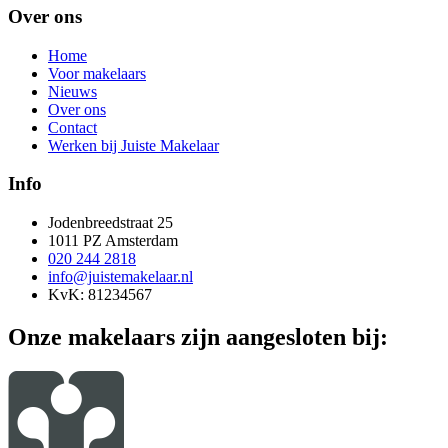
Over ons
Home
Voor makelaars
Nieuws
Over ons
Contact
Werken bij Juiste Makelaar
Info
Jodenbreedstraat 25
1011 PZ Amsterdam
020 244 2818
info@juistemakelaar.nl
KvK: 81234567
Onze makelaars zijn aangesloten bij: