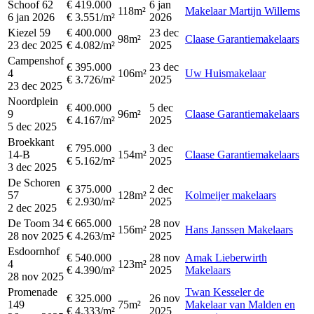
Schoof 62
€ 419.000
6 jan
118m²
Makelaar Martijn Willems
6 jan 2026
€ 3.551/m²
2026
Kiezel 59
€ 400.000
23 dec
98m²
Claase Garantiemakelaars
23 dec 2025
€ 4.082/m²
2025
Campenshof
€ 395.000
23 dec
4
106m²
Uw Huismakelaar
€ 3.726/m²
2025
23 dec 2025
Noordplein
€ 400.000
5 dec
9
96m²
Claase Garantiemakelaars
€ 4.167/m²
2025
5 dec 2025
Broekkant
€ 795.000
3 dec
14-B
154m²
Claase Garantiemakelaars
€ 5.162/m²
2025
3 dec 2025
De Schoren
€ 375.000
2 dec
57
128m²
Kolmeijer makelaars
€ 2.930/m²
2025
2 dec 2025
De Toom 34
€ 665.000
28 nov
156m²
Hans Janssen Makelaars
28 nov 2025
€ 4.263/m²
2025
Esdoornhof
€ 540.000
28 nov
Amak Lieberwirth
4
123m²
€ 4.390/m²
2025
Makelaars
28 nov 2025
Promenade
Twan Kesseler de
€ 325.000
26 nov
149
75m²
Makelaar van Malden en
€ 4.333/m²
2025