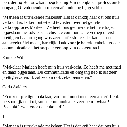
benadering
Betrouwbare begeleiding
Vriendelijke en professionele
omgang
Onvoldoende probleemafhandeling bij geschillen
"Marleen is uitstekende makelaar. Het is dankzij haar dat ons huis
verkocht is. Ik ben ontzettend tevreden over het gehele
verkoopproces Marleen. Ze heeft ons gedurende het hele traject
bijgestaan met advies en actie. De communicatie verliep uiterst
prettig en haar omgang was zeer professioneel. Ik kan haar echt
aanbevelen! Marleen, hartelijk dank voor je betrokkenheid, goede
communicatie en het soepele verloop van de overdracht."
Kim de Wit
"Makelaar Marleen heeft mijn huis verkocht. Ze heeft me met raad
en daad bijgestaan. De communicatie en omgang heb ik als zeer
prettig ervaren. Ik zal ze dan ook zeker aanraden."
Carla Aalders
"Een zeer prettige makelaar, voor mij nooit meer een ander! Leuk
persoonlijk contact, snelle communicatie, zéér betrouwbaar!
Bedankt Twan voor de leuke tijd!"
T
"Marleen is uitstekende makelaar. Het is dankzij haar dat ons huis