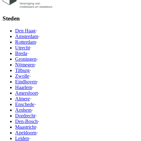
Steden
Den Haag
·
Amsterdam
·
Rotterdam
·
Utrecht
·
Breda
·
Groningen
·
Nijmegen
·
Tilburg
·
Zwolle
·
Eindhoven
·
Haarlem
·
Amersfoort
·
Almere
·
Enschede
·
Arnhem
·
Dordrecht
·
Den-Bosch
·
Maastricht
·
Apeldoorn
·
Leiden
·