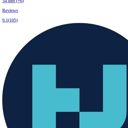
34 dgn
(+6)
Reviews
9.1
(105)