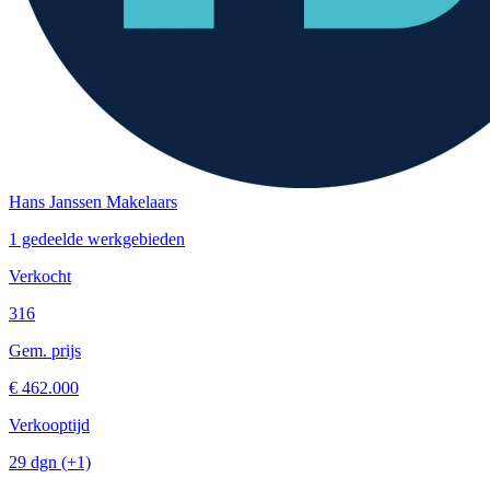
Hans Janssen Makelaars
1 gedeelde werkgebieden
Verkocht
316
Gem. prijs
€ 462.000
Verkooptijd
29 dgn
(+1)