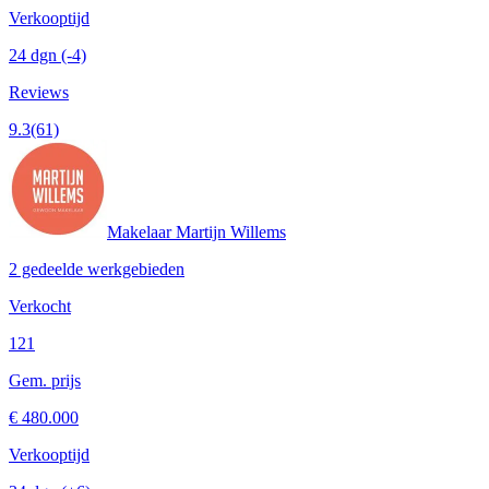
Verkooptijd
24 dgn
(-4)
Reviews
9.3
(61)
Makelaar Martijn Willems
2 gedeelde werkgebieden
Verkocht
121
Gem. prijs
€ 480.000
Verkooptijd