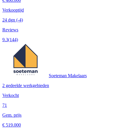
€ 466.000
Verkooptijd
24 dgn
(-4)
Reviews
9.3
(144)
Soeteman Makelaars
2 gedeelde werkgebieden
Verkocht
71
Gem. prijs
€ 519.000