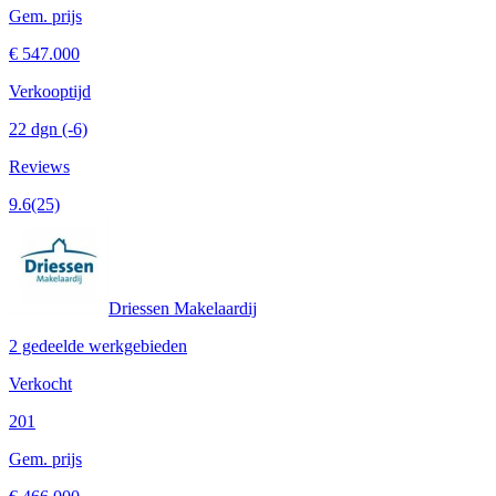
Gem. prijs
€ 547.000
Verkooptijd
22 dgn
(-6)
Reviews
9.6
(25)
Driessen Makelaardij
2 gedeelde werkgebieden
Verkocht
201
Gem. prijs