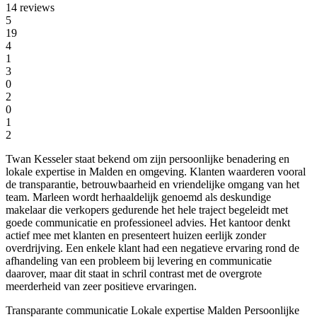
14 reviews
5
19
4
1
3
0
2
0
1
2
Twan Kesseler staat bekend om zijn persoonlijke benadering en
lokale expertise in Malden en omgeving. Klanten waarderen vooral
de transparantie, betrouwbaarheid en vriendelijke omgang van het
team. Marleen wordt herhaaldelijk genoemd als deskundige
makelaar die verkopers gedurende het hele traject begeleidt met
goede communicatie en professioneel advies. Het kantoor denkt
actief mee met klanten en presenteert huizen eerlijk zonder
overdrijving. Een enkele klant had een negatieve ervaring rond de
afhandeling van een probleem bij levering en communicatie
daarover, maar dit staat in schril contrast met de overgrote
meerderheid van zeer positieve ervaringen.
Transparante communicatie
Lokale expertise Malden
Persoonlijke