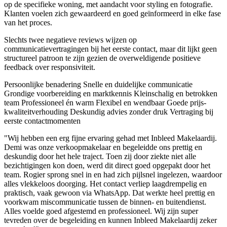
op de specifieke woning, met aandacht voor styling en fotografie.
Klanten voelen zich gewaardeerd en goed geïnformeerd in elke fase
van het proces.
Slechts twee negatieve reviews wijzen op
communicatievertragingen bij het eerste contact, maar dit lijkt geen
structureel patroon te zijn gezien de overweldigende positieve
feedback over responsiviteit.
Persoonlijke benadering
Snelle en duidelijke communicatie
Grondige voorbereiding en marktkennis
Kleinschalig en betrokken
team
Professioneel én warm
Flexibel en wendbaar
Goede prijs-
kwaliteitverhouding
Deskundig advies zonder druk
Vertraging bij
eerste contactmomenten
"Wij hebben een erg fijne ervaring gehad met Inbleed Makelaardij.
Demi was onze verkoopmakelaar en begeleidde ons prettig en
deskundig door het hele traject. Toen zij door ziekte niet alle
bezichtigingen kon doen, werd dit direct goed opgepakt door het
team. Rogier sprong snel in en had zich pijlsnel ingelezen, waardoor
alles vlekkeloos doorging. Het contact verliep laagdrempelig en
praktisch, vaak gewoon via WhatsApp. Dat werkte heel prettig en
voorkwam miscommunicatie tussen de binnen- en buitendienst.
Alles voelde goed afgestemd en professioneel. Wij zijn super
tevreden over de begeleiding en kunnen Inbleed Makelaardij zeker