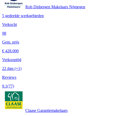
Rob Disbergen Makelaars Nijmegen
5 gedeelde werkgebieden
Verkocht
98
Gem. prijs
€ 428.000
Verkooptijd
22 dgn
(+1)
Reviews
9.1
(77)
Claase Garantiemakelaars