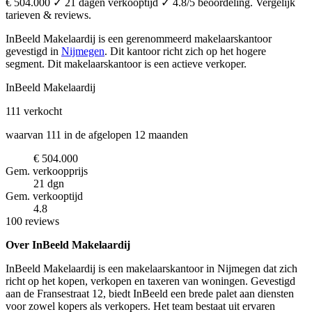
€ 504.000 ✓ 21 dagen verkooptijd ✓ 4.8/5 beoordeling. Vergelijk
tarieven & reviews.
InBeeld Makelaardij is een gerenommeerd makelaarskantoor
gevestigd in
Nijmegen
.
Dit kantoor richt zich op het hogere
segment.
Dit makelaarskantoor is een actieve verkoper.
InBeeld Makelaardij
111
verkocht
waarvan 111 in de afgelopen 12 maanden
€ 504.000
Gem. verkoopprijs
21 dgn
Gem. verkooptijd
4.8
100 reviews
Over InBeeld Makelaardij
InBeeld Makelaardij is een makelaarskantoor in Nijmegen dat zich
richt op het kopen, verkopen en taxeren van woningen. Gevestigd
aan de Fransestraat 12, biedt InBeeld een brede palet aan diensten
voor zowel kopers als verkopers. Het team bestaat uit ervaren