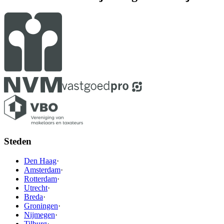
Steden
Den Haag
·
Amsterdam
·
Rotterdam
·
Utrecht
·
Breda
·
Groningen
·
Nijmegen
·
Tilburg
·