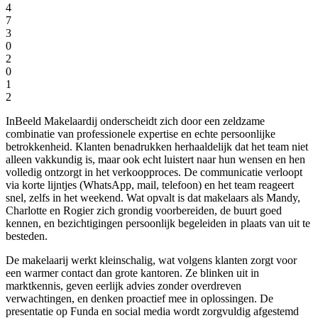
4
7
3
0
2
0
1
2
InBeeld Makelaardij onderscheidt zich door een zeldzame
combinatie van professionele expertise en echte persoonlijke
betrokkenheid. Klanten benadrukken herhaaldelijk dat het team niet
alleen vakkundig is, maar ook echt luistert naar hun wensen en hen
volledig ontzorgt in het verkoopproces. De communicatie verloopt
via korte lijntjes (WhatsApp, mail, telefoon) en het team reageert
snel, zelfs in het weekend. Wat opvalt is dat makelaars als Mandy,
Charlotte en Rogier zich grondig voorbereiden, de buurt goed
kennen, en bezichtigingen persoonlijk begeleiden in plaats van uit te
besteden.
De makelaarij werkt kleinschalig, wat volgens klanten zorgt voor
een warmer contact dan grote kantoren. Ze blinken uit in
marktkennis, geven eerlijk advies zonder overdreven
verwachtingen, en denken proactief mee in oplossingen. De
presentatie op Funda en social media wordt zorgvuldig afgestemd