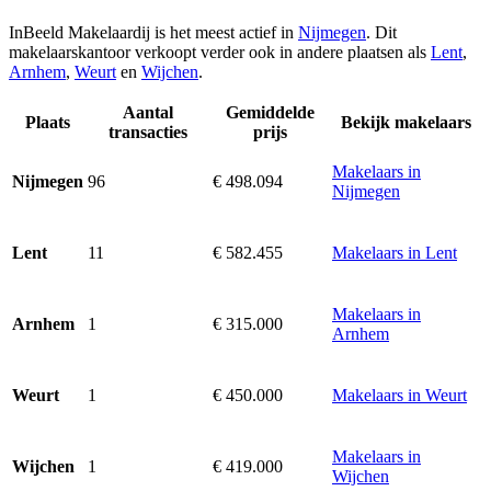
InBeeld Makelaardij is het meest actief in
Nijmegen
. Dit
makelaarskantoor verkoopt verder ook in andere plaatsen als
Lent
,
Arnhem
,
Weurt
en
Wijchen
.
Aantal
Gemiddelde
Plaats
Bekijk makelaars
transacties
prijs
Makelaars in
96
€ 498.094
Nijmegen
Nijmegen
11
€ 582.455
Makelaars in Lent
Lent
Makelaars in
1
€ 315.000
Arnhem
Arnhem
1
€ 450.000
Makelaars in Weurt
Weurt
Makelaars in
1
€ 419.000
Wijchen
Wijchen