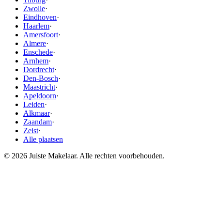
Zwolle
·
Eindhoven
·
Haarlem
·
Amersfoort
·
Almere
·
Enschede
·
Arnhem
·
Dordrecht
·
Den-Bosch
·
Maastricht
·
Apeldoorn
·
Leiden
·
Alkmaar
·
Zaandam
·
Zeist
·
Alle plaatsen
© 2026 Juiste Makelaar. Alle rechten voorbehouden.