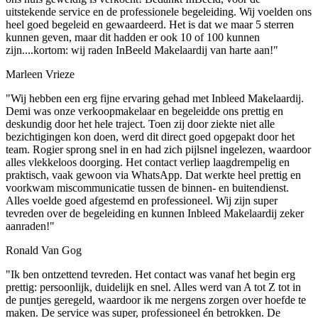
uitstekende service en de professionele begeleiding. Wij voelden ons
heel goed begeleid en gewaardeerd. Het is dat we maar 5 sterren
kunnen geven, maar dit hadden er ook 10 of 100 kunnen
zijn....kortom: wij raden InBeeld Makelaardij van harte aan!"
Marleen Vrieze
"Wij hebben een erg fijne ervaring gehad met Inbleed Makelaardij.
Demi was onze verkoopmakelaar en begeleidde ons prettig en
deskundig door het hele traject. Toen zij door ziekte niet alle
bezichtigingen kon doen, werd dit direct goed opgepakt door het
team. Rogier sprong snel in en had zich pijlsnel ingelezen, waardoor
alles vlekkeloos doorging. Het contact verliep laagdrempelig en
praktisch, vaak gewoon via WhatsApp. Dat werkte heel prettig en
voorkwam miscommunicatie tussen de binnen- en buitendienst.
Alles voelde goed afgestemd en professioneel. Wij zijn super
tevreden over de begeleiding en kunnen Inbleed Makelaardij zeker
aanraden!"
Ronald Van Gog
"Ik ben ontzettend tevreden. Het contact was vanaf het begin erg
prettig: persoonlijk, duidelijk en snel. Alles werd van A tot Z tot in
de puntjes geregeld, waardoor ik me nergens zorgen over hoefde te
maken. De service was super, professioneel én betrokken. De