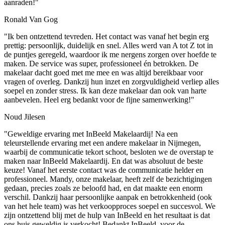
aanraden!"
Ronald Van Gog
"Ik ben ontzettend tevreden. Het contact was vanaf het begin erg
prettig: persoonlijk, duidelijk en snel. Alles werd van A tot Z tot in
de puntjes geregeld, waardoor ik me nergens zorgen over hoefde te
maken. De service was super, professioneel én betrokken. De
makelaar dacht goed met me mee en was altijd bereikbaar voor
vragen of overleg. Dankzij hun inzet en zorgvuldigheid verliep alles
soepel en zonder stress. Ik kan deze makelaar dan ook van harte
aanbevelen. Heel erg bedankt voor de fijne samenwerking!"
Noud Jilesen
"Geweldige ervaring met InBeeld Makelaardij! Na een
teleurstellende ervaring met een andere makelaar in Nijmegen,
waarbij de communicatie tekort schoot, besloten we de overstap te
maken naar InBeeld Makelaardij. En dat was absoluut de beste
keuze! Vanaf het eerste contact was de communicatie helder en
professioneel. Mandy, onze makelaar, heeft zelf de bezichtigingen
gedaan, precies zoals ze beloofd had, en dat maakte een enorm
verschil. Dankzij haar persoonlijke aanpak en betrokkenheid (ook
van het hele team) was het verkoopproces soepel en succesvol. We
zijn ontzettend blij met de hulp van InBeeld en het resultaat is dat
ons huis geweldig is verkocht! Bedankt InBeeld, voor de