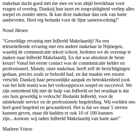
makelaar dacht goed met me mee en was altijd bereikbaar voor
vragen of overleg. Dankzij hun inzet en zorgvuldigheid verliep alles
soepel en zonder stress. Ik kan deze makelaar dan ook van harte
aanbevelen. Heel erg bedankt voor de fijne samenwerking!"
Noud Jilesen
"Geweldige ervaring met InBeeld Makelaardij! Na een
teleurstellende ervaring met een andere makelaar in Nijmegen,
waarbij de communicatie tekort schoot, besloten we de overstap te
maken naar InBeeld Makelaardij. En dat was absoluut de beste
keuze! Vanaf het eerste contact was de communicatie helder en
professioneel. Mandy, onze makelaar, heeft zelf de bezichtigingen
gedaan, precies zoals ze beloofd had, en dat maakte een enorm
verschil. Dankzij haar persoonlijke aanpak en betrokkenheid (ook
van het hele team) was het verkoopproces soepel en succesvol. We
zijn ontzettend blij met de hulp van InBeeld en het resultaat is dat
ons huis geweldig is verkocht! Bedankt InBeeld, voor de
uitstekende service en de professionele begeleiding. Wij voelden ons
heel goed begeleid en gewaardeerd. Het is dat we maar 5 sterren
kunnen geven, maar dit hadden er ook 10 of 100 kunnen
zijn....kortom: wij raden InBeeld Makelaardij van harte aan!"
Marleen Vrieze