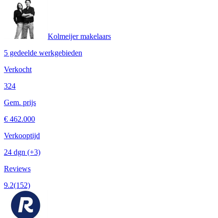
Kolmeijer makelaars
5 gedeelde werkgebieden
Verkocht
324
Gem. prijs
€ 462.000
Verkooptijd
24 dgn
(+3)
Reviews
9.2
(152)