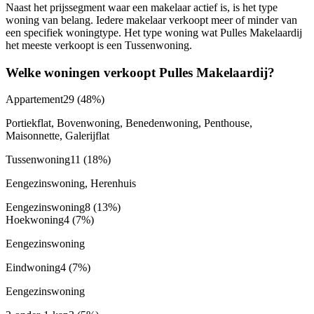
Naast het prijssegment waar een makelaar actief is, is het type
woning van belang. Iedere makelaar verkoopt meer of minder van
een specifiek woningtype. Het type woning wat Pulles Makelaardij
het meeste verkoopt is een Tussenwoning.
Welke woningen verkoopt Pulles Makelaardij?
Appartement
29
(48%)
Portiekflat, Bovenwoning, Benedenwoning, Penthouse,
Maisonnette, Galerijflat
Tussenwoning
11
(18%)
Eengezinswoning, Herenhuis
Eengezinswoning
8
(13%)
Hoekwoning
4
(7%)
Eengezinswoning
Eindwoning
4
(7%)
Eengezinswoning