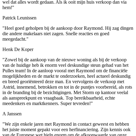
wel dat alles wordt gedaan. Als ik ooit mijn huis verkoop dan via
hem!"
Patrick Leunissen
"Heel goed geholpen bij de aankoop door Raymond. Hij zag dingen
die andere makelaars niet zagen. Snelle reacties en goed
meegedacht."
Henk De Koper
"Zowel bij de aankoop van de nieuwe woning als bij de verkoop
van de huidige heb ik enorm veel deskundige steun gehad van het
Pulles team! In de aanloop vooral met Raymond om de financiële
mogelijkheden en de markt te onderzoeken, heel actueel deskundig
en breed georiënteerd deze man. En vervolgens de verkoop met
Astrid, innemend, betrokken en tot in de puntjes voorbereid, als rots
in de branding bij de bezichtigingen. Met Storm op kantoor veelal
als aanspreekpunt en vraagbaak. Top bereikbaarheid, echte
meedenkers en marktkenners. Super tevreden!"
A Janssen
"We zijn enkele jaren met Raymond in contact geweest en hebben
het juiste moment gepakt voor een herfinanciering. Zijn kennis ook
van de Europese wet hielp enorm om de afkoopwaarde van onze