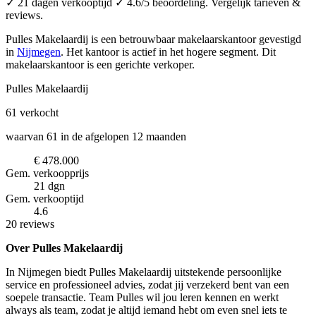
✓ 21 dagen verkooptijd ✓ 4.6/5 beoordeling. Vergelijk tarieven &
reviews.
Pulles Makelaardij is een betrouwbaar makelaarskantoor
gevestigd
in
Nijmegen
.
Het kantoor is actief in het hogere segment.
Dit
makelaarskantoor is een gerichte verkoper.
Pulles Makelaardij
61
verkocht
waarvan 61 in de afgelopen 12 maanden
€ 478.000
Gem. verkoopprijs
21 dgn
Gem. verkooptijd
4.6
20 reviews
Over Pulles Makelaardij
In Nijmegen biedt Pulles Makelaardij uitstekende persoonlijke
service en professioneel advies, zodat jij verzekerd bent van een
soepele transactie. Team Pulles wil jou leren kennen en werkt
always als team, zodat je altijd iemand hebt om even snel iets te