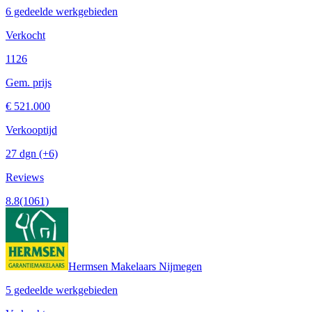
6 gedeelde werkgebieden
Verkocht
1126
Gem. prijs
€ 521.000
Verkooptijd
27 dgn
(+6)
Reviews
8.8
(1061)
Hermsen Makelaars Nijmegen
5 gedeelde werkgebieden