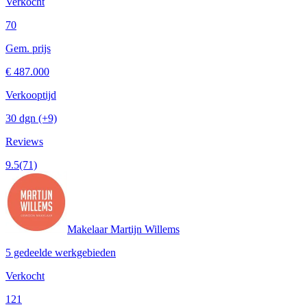
Verkocht
70
Gem. prijs
€ 487.000
Verkooptijd
30 dgn
(+9)
Reviews
9.5
(71)
Makelaar Martijn Willems
5 gedeelde werkgebieden
Verkocht
121