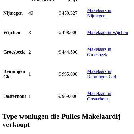
Makelaars in
49
€ 450.327
Nijmegen
Nijmegen
3
€ 498.000
Makelaars in Wijchen
Wijchen
Makelaars in
2
€ 444.500
Groesbeek
Groesbeek
Makelaars in
Beuningen
1
€ 995.000
Beuningen Gld
Gld
Makelaars in
1
€ 969.000
Oosterhout
Oosterhout
Type woningen die Pulles Makelaardij
verkoopt