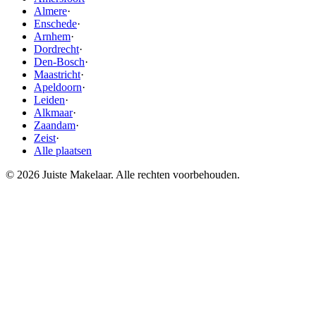
Almere
·
Enschede
·
Arnhem
·
Dordrecht
·
Den-Bosch
·
Maastricht
·
Apeldoorn
·
Leiden
·
Alkmaar
·
Zaandam
·
Zeist
·
Alle plaatsen
© 2026 Juiste Makelaar. Alle rechten voorbehouden.