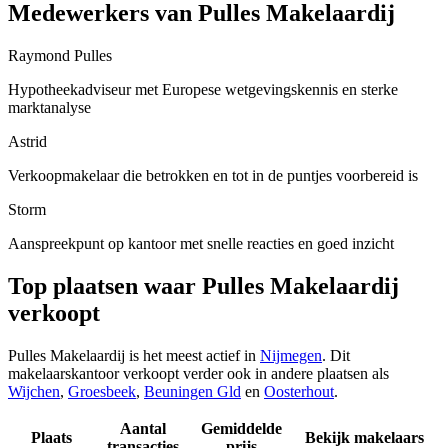
Medewerkers van Pulles Makelaardij
Raymond Pulles
Hypotheekadviseur met Europese wetgevingskennis en sterke
marktanalyse
Astrid
Verkoopmakelaar die betrokken en tot in de puntjes voorbereid is
Storm
Aanspreekpunt op kantoor met snelle reacties en goed inzicht
Top plaatsen waar Pulles Makelaardij
verkoopt
Pulles Makelaardij is het meest actief in
Nijmegen
. Dit
makelaarskantoor verkoopt verder ook in andere plaatsen als
Wijchen
,
Groesbeek
,
Beuningen Gld
en
Oosterhout
.
Aantal
Gemiddelde
Plaats
Bekijk makelaars
transacties
prijs