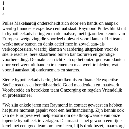
1
1
2
Pulles Makelaardij onderscheidt zich door een hands-on aanpak
waarbij financiële expertise centraal staat. Raymond Pulles blinkt uit
in hypotheekadvisering en marktanalyse, met bijzondere kennis van
Europese wetgeving die voordeel oplevert voor klanten. Het team
werkt nauw samen en denkt actief mee in zowel aan- als
verkoopdossiers, waarbij klanten waardering uitspreken voor de
snelle reacties, bereikbaarheid buiten kantooruren en grondige
voorbereiding. De makelaar richt zich op het ontzorgen van klanten
door veel werk uit handen te nemen en maatwerk te bieden, wat
vooral aanslaat bij ondernemers en starters.
Sterke hypotheekadvisering
Marktkennis en financiële expertise
Snelle reacties en bereikbaarheid
Goed meedenken en maatwerk
Voorbereide en betrokken team
Ontzorging en regelen
Vriendelijk
en professioneel
"We zijn enkele jaren met Raymond in contact geweest en hebben
het juiste moment gepakt voor een herfinanciering. Zijn kennis ook
van de Europese wet hielp enorm om de afkoopwaarde van onze
lopende hypotheek te verlagen. Daarnaast is het gewoon een fijne
kerel met een goed team om hem heen, hij is druk bezet, maar zorgt