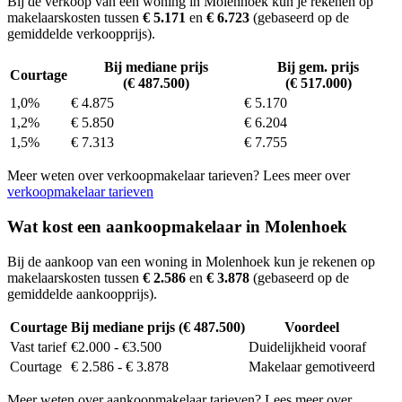
Bij de verkoop van een woning in Molenhoek kun je rekenen op
makelaarskosten tussen
€ 5.171
en
€ 6.723
(gebaseerd op de
gemiddelde verkoopprijs).
Bij mediane prijs
Bij gem. prijs
Courtage
(€ 487.500)
(€ 517.000)
1,0%
€ 4.875
€ 5.170
1,2%
€ 5.850
€ 6.204
1,5%
€ 7.313
€ 7.755
Meer weten over verkoopmakelaar tarieven? Lees meer over
verkoopmakelaar tarieven
Wat kost een aankoopmakelaar in Molenhoek
Bij de aankoop van een woning in Molenhoek kun je rekenen op
makelaarskosten tussen
€ 2.586
en
€ 3.878
(gebaseerd op de
gemiddelde aankoopprijs).
Courtage
Bij mediane prijs (€ 487.500)
Voordeel
Vast tarief
€2.000 - €3.500
Duidelijkheid vooraf
Courtage
€ 2.586 - € 3.878
Makelaar gemotiveerd
Meer weten over aankoopmakelaar tarieven? Lees meer over