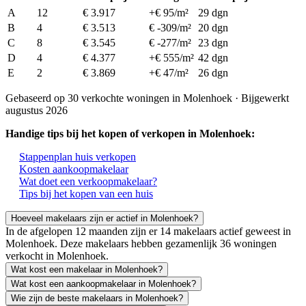
A
12
€ 3.917
+€ 95/m²
29 dgn
B
4
€ 3.513
€ -309/m²
20 dgn
C
8
€ 3.545
€ -277/m²
23 dgn
D
4
€ 4.377
+€ 555/m²
42 dgn
E
2
€ 3.869
+€ 47/m²
26 dgn
Gebaseerd op 30 verkochte woningen in Molenhoek · Bijgewerkt
augustus 2026
Handige tips bij het kopen of verkopen in Molenhoek:
Stappenplan huis verkopen
Kosten aankoopmakelaar
Wat doet een verkoopmakelaar?
Tips bij het kopen van een huis
Hoeveel makelaars zijn er actief in Molenhoek?
In de afgelopen 12 maanden zijn er 14 makelaars actief geweest in
Molenhoek. Deze makelaars hebben gezamenlijk 36 woningen
verkocht in Molenhoek.
Wat kost een makelaar in Molenhoek?
Wat kost een aankoopmakelaar in Molenhoek?
Wie zijn de beste makelaars in Molenhoek?