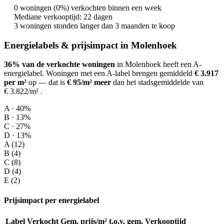
0 woningen (0%) verkochten binnen een week
Mediane verkooptijd: 22 dagen
3 woningen stonden langer dan 3 maanden te koop
Energielabels & prijsimpact in Molenhoek
36% van de verkochte woningen
in Molenhoek heeft een A-
energielabel.
Woningen met een A-label brengen gemiddeld
€ 3.917
per m²
op
— dat is
€ 95/m² meer
dan het stadsgemiddelde van
€ 3.822/m²
.
A · 40%
B · 13%
C · 27%
D · 13%
A (12)
B (4)
C (8)
D (4)
E (2)
Prijsimpact per energielabel
Label
Verkocht
Gem. prijs/m²
t.o.v. gem.
Verkooptijd