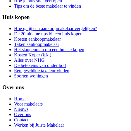
Hoe je huis snel verkopen
Tips om de beste makelaar te vinden
Huis kopen
Hoe ga jij een aankoopmakelaar vergelijken?
De 20 ultieme tips bij een huis kopen
Kosten aankoopmakelaar
Taken aankoopmakelaar
Het stappenplan om een huis te kopen
Kosten Koper (k.k.)
Alles over NHG
De betekenis van onder bod
Een geschikte taxateur vinden
Soorten woningen
Over ons
Home
Voor makelaars
Nieuws
Over ons
Contact
Werken bij Juiste Makelaar