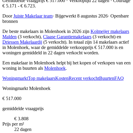
Gemiddelde vraagprijs € 517.000 · Verkooptijd 22 dagen · Courtage
€ 5.171 - € 6.723.
Door
Juiste Makelaar team
·
Bijgewerkt 8 augustus 2026
·
Openbare
bronnen
De beste makelaars in Molenhoek in 2026 zijn
Kolmeijer makelaars
Malden
(3 verkocht),
Claase Garantiemakelaars
(3 verkocht) en
Driessen Makelaardij
(5 verkocht)
. In totaal zijn 14 makelaars actief
in Molenhoek, waar de gemiddelde verkoopprijs € 517.000 is en
woningen gemiddeld in 22 dagen verkocht worden.
Een makelaar in Molenhoek helpt bij het kopen of verkopen van een
woning in buurten als
Molenhoek
.
Woningmarkt
Top makelaars
Kosten
Recent verkocht
Buurten
FAQ
Woningmarkt Molenhoek
€ 517.000
gemiddelde vraagprijs
€ 3.808
Prijs per m²
22 dagen