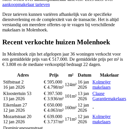
aankoopmakelaar tarieven
Deze tarieven kunnen variëren afhankelijk van de specifieke
dienstverlening en de complexiteit van de transactie. Het is altijd
verstandig om meerdere offertes op te vragen bij verschillende
makelaars in Molenhoek.
Recent verkochte huizen Molenhoek
In Molenhoek zijn het afgelopen jaar 36 woningen verkocht voor
een gemiddelde prijs van € 517.000. De gemiddelde prijs per m² is
€ 3.808 en de mediane verkooptijd bedraagt 22 dagen.
Adres
Prijs
m²
Datum
Makelaar
Stiftstraat 2
€ 595.000
16 jan
Kolmeijer
124m²
16 jan 2026
€ 4.798/m²
2026
makelaars
Kloostertuin 53
€ 397.500
13 jan
Claase
101m²
13 jan 2026
€ 3.936/m²
2026
Garantiemakelaars
Eikenlaan 27
€ 650.000
12 jan
160m²
-
12 jan 2026
€ 4.063/m²
2026
Mozartstraat 20
€ 639.000
12 jan
Kolmeijer
171m²
12 jan 2026
€ 3.737/m²
2026
makelaars
Dominicanessenstraat