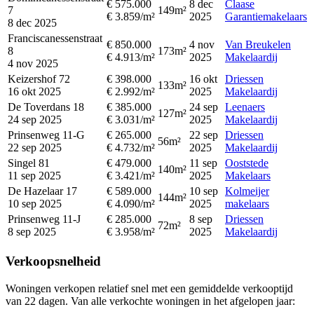
€ 575.000
8 dec
Claase
7
149m²
€ 3.859/m²
2025
Garantiemakelaars
8 dec 2025
Franciscanessenstraat
€ 850.000
4 nov
Van Breukelen
8
173m²
€ 4.913/m²
2025
Makelaardij
4 nov 2025
Keizershof 72
€ 398.000
16 okt
Driessen
133m²
16 okt 2025
€ 2.992/m²
2025
Makelaardij
De Toverdans 18
€ 385.000
24 sep
Leenaers
127m²
24 sep 2025
€ 3.031/m²
2025
Makelaardij
Prinsenweg 11-G
€ 265.000
22 sep
Driessen
56m²
22 sep 2025
€ 4.732/m²
2025
Makelaardij
Singel 81
€ 479.000
11 sep
Ooststede
140m²
11 sep 2025
€ 3.421/m²
2025
Makelaars
De Hazelaar 17
€ 589.000
10 sep
Kolmeijer
144m²
10 sep 2025
€ 4.090/m²
2025
makelaars
Prinsenweg 11-J
€ 285.000
8 sep
Driessen
72m²
8 sep 2025
€ 3.958/m²
2025
Makelaardij
Verkoopsnelheid
Woningen verkopen relatief snel met een gemiddelde verkooptijd
van 22 dagen. Van alle verkochte woningen in het afgelopen jaar: