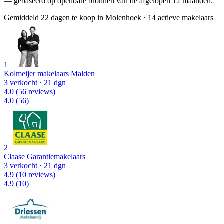
— gebaseerd op openbare bronnen van de afgelopen 12 maanden.
Gemiddeld 22 dagen te koop in Molenhoek
·
14 actieve makelaars
1
Kolmeijer makelaars Malden
3 verkocht
· 21 dgn
4.0
(56 reviews)
4.0
(56)
2
Claase Garantiemakelaars
3 verkocht
· 21 dgn
4.9
(10 reviews)
4.9
(10)