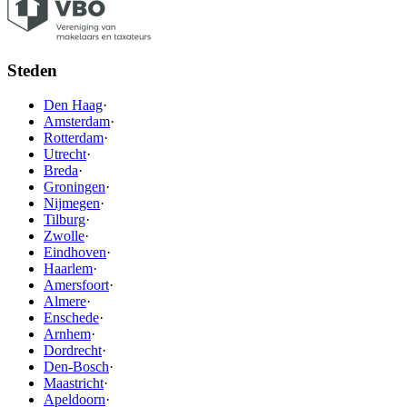
Steden
Den Haag
·
Amsterdam
·
Rotterdam
·
Utrecht
·
Breda
·
Groningen
·
Nijmegen
·
Tilburg
·
Zwolle
·
Eindhoven
·
Haarlem
·
Amersfoort
·
Almere
·
Enschede
·
Arnhem
·
Dordrecht
·
Den-Bosch
·
Maastricht
·
Apeldoorn
·