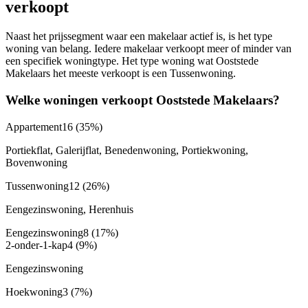
verkoopt
Naast het prijssegment waar een makelaar actief is, is het type
woning van belang. Iedere makelaar verkoopt meer of minder van
een specifiek woningtype. Het type woning wat Ooststede
Makelaars het meeste verkoopt is een Tussenwoning.
Welke woningen verkoopt Ooststede Makelaars?
Appartement
16
(35%)
Portiekflat, Galerijflat, Benedenwoning, Portiekwoning,
Bovenwoning
Tussenwoning
12
(26%)
Eengezinswoning, Herenhuis
Eengezinswoning
8
(17%)
2-onder-1-kap
4
(9%)
Eengezinswoning
Hoekwoning
3
(7%)