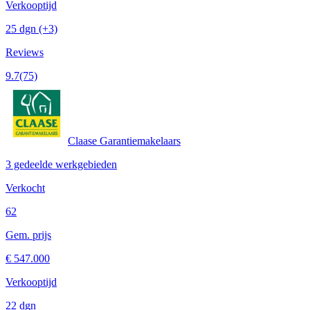
Verkooptijd
25 dgn
(+3)
Reviews
9.7
(75)
Claase Garantiemakelaars
3 gedeelde werkgebieden
Verkocht
62
Gem. prijs
€ 547.000
Verkooptijd
22 dgn