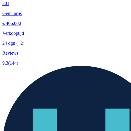
201
Gem. prijs
€ 466.000
Verkooptijd
24 dgn
(+2)
Reviews
9.3
(144)