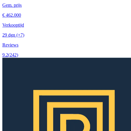
Gem. prijs
€ 462.000
Verkooptijd
29 dgn
(+7)
Reviews
9.2
(242)