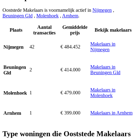
Ooststede Makelaars is voornamelijk actief in
Nijmegen
,
Beuningen Gld
,
Molenhoek
,
Arnhem
.
Aantal
Gemiddelde
Plaats
Bekijk makelaars
transacties
prijs
Makelaars in
42
€ 484.452
Nijmegen
Nijmegen
Makelaars in
Beuningen
2
€ 414.000
Beuningen Gld
Gld
Makelaars in
1
€ 479.000
Molenhoek
Molenhoek
1
€ 399.000
Makelaars in Arnhem
Arnhem
Type woningen die Ooststede Makelaars