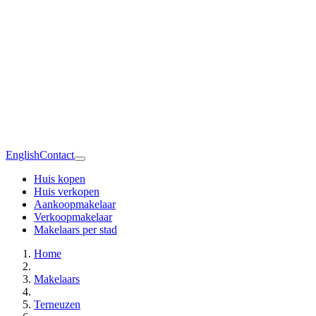
English
Contact
Huis kopen
Huis verkopen
Aankoopmakelaar
Verkoopmakelaar
Makelaars per stad
Home
Makelaars
Terneuzen