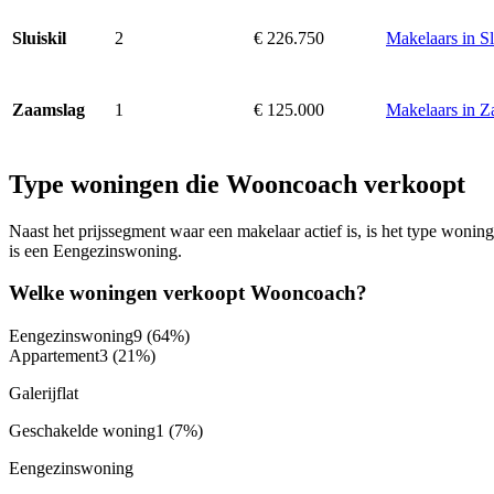
2
€ 226.750
Makelaars in Sl
Sluiskil
1
€ 125.000
Makelaars in Z
Zaamslag
Type woningen die Wooncoach verkoopt
Naast het prijssegment waar een makelaar actief is, is het type won
is een Eengezinswoning.
Welke woningen verkoopt Wooncoach?
Eengezinswoning
9
(64%)
Appartement
3
(21%)
Galerijflat
Geschakelde woning
1
(7%)
Eengezinswoning