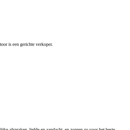
oor is een gerichte verkoper.
jke afspraken, liefde en aandacht, en zorgen zo voor het beste