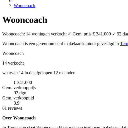
Wooncoach
Wooncoach
Wooncoach: 14 woningen verkocht ✓ Gem. prijs € 341.000 ✓ 92 dagen
Wooncoach is een gerenommeerd makelaarskantoor
gevestigd in
Ter
Wooncoach
14
verkocht
waarvan 14 in de afgelopen 12 maanden
€ 341.000
Gem. verkoopprijs
92 dgn
Gem. verkooptijd
3.9
61 reviews
Over Wooncoach
In Terneuzen staat Wooncoach klaar met een team van makelaars dat zi