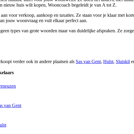
 een nieuw huis wilt kopen, Wooncoach begeleidt je van A tot Z.
aan voor verkoop, aankoop en taxaties. Ze staan voor je klaar met kort
aan jouw woonvraag en vult elkaar perfect aan.
jn geen types van grote woorden maar van duidelijke afspraken. Ze zo
rkoopt verder ook in andere plaatsen als
Sas van Gent
,
Hulst
,
Sluiskil
e
kelaars
erneuzen
as van Gent
ulst