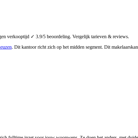
 verkooptijd ✓ 3.9/5 beoordeling. Vergelijk tarieven & reviews.
neuzen
.
Dit kantoor richt zich op het midden segment.
Dit makelaarskant
ch fulltime inzet voor jouw woonwens. Ze doen het anders, met duideli