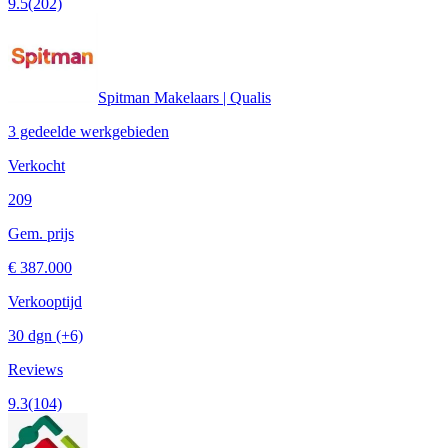
9.5
(202)
Spitman Makelaars | Qualis
3 gedeelde werkgebieden
Verkocht
209
Gem. prijs
€ 387.000
Verkooptijd
30 dgn
(+6)
Reviews
9.3
(104)