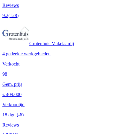
Reviews
9.2
(128)
Grotenhuis Makelaardij
4 gedeelde werkgebieden
Verkocht
98
Gem. prijs
€ 409.000
Verkooptijd
18 dgn
(-6)
Reviews