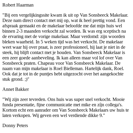
Robert Haarman
"Bij een vergelijkingssite kwam ik uit op Van Sonsbeeck Makelaar.
Deze nam direct contact met mij op, wat ik heel prettig vond. Een
afspraak gemaakt en de makelaar beloofde me dat mijn huis wel
binnen 2-3 maanden verkocht zal worden. Ik was erg sceptisch na
de ervaring met de vorige makelaar. Maar verdomd: zijn woorden
bleken waarheid. In 5 weken tijd was het verkocht. De makelaar
weet waar hij over praat, is zeer professioneel, hij laat je niet in de
steek, hij blijft contact met je houden. Van Sonsbeeck Makelaar is
een zeer goede aanbeveling. Ik kan alleen maar vol lof over Van
Sonsbeeck praten. Chapeau voor Van Sonsbeeck Makelaar. De
naam van mijn makelaar is Roel Bielleman. Hartelijk dank, Roel.
Ook dat je tot in de puntjes hebt uitgezocht over het aangekochte
stuk grond. ;)"
Annet Bakker
"Wij zijn zeer tevreden. Ons huis was super snel verkocht. Mooie
funda presentatie, fijne communicatie met mike en zíjn collega's.
Kortom echt een aanrader om Van Sonsbeeck Makelaars uw huis te
laten verkopen. Wij geven een wel verdiende dikke 9."
Donny Peters