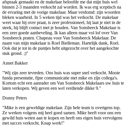
afspraak gemaakt en de makelaar beloofde me dat mijn huis wel
binnen 2-3 maanden verkocht zal worden. Ik was erg sceptisch na
de ervaring met de vorige makelaar. Maar verdomd: zijn woorden
bleken waarheid. In 5 weken tijd was het verkocht. De makelaar
weet waar hij over praat, is zeer professioneel, hij laat je niet in de
steek, hij blijft contact met je houden. Van Sonsbeeck Makelaar is
een zeer goede aanbeveling. Ik kan alleen maar vol lof over Van
Sonsbeeck praten. Chapeau voor Van Sonsbeeck Makelaar. De
naam van mijn makelaar is Roel Bielleman. Hartelijk dank, Roel.
Ook dat je tot in de puntjes hebt uitgezocht over het aangekochte
stuk grond. ;)"
Annet Bakker
"Wij zijn zeer tevreden. Ons huis was super snel verkocht. Mooie
funda presentatie, fijne communicatie met mike en zíjn collega's.
Kortom echt een aanrader om Van Sonsbeeck Makelaars uw huis te
laten verkopen. Wij geven een wel verdiende dikke 9."
Donny Peters
"Mike is een geweldige makelaar. Zijn hele team is overigens top.
Ze werken volgens mij heel goed samen. Mike heeft voor ons een
gewild huis weten aan te kopen en heeft ons eigen huis vervolgens
met succes verkocht. Knap werk!"