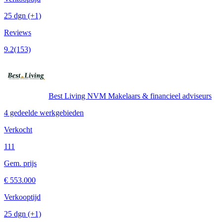
25 dgn
(+1)
Reviews
9.2
(153)
Best Living NVM Makelaars & financieel adviseurs
4 gedeelde werkgebieden
Verkocht
111
Gem. prijs
€ 553.000
Verkooptijd
25 dgn
(+1)