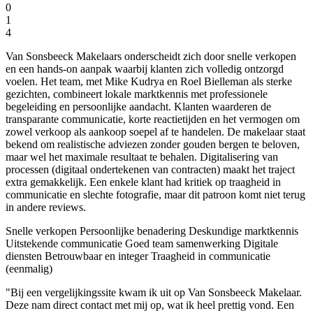
0
1
4
Van Sonsbeeck Makelaars onderscheidt zich door snelle verkopen
en een hands-on aanpak waarbij klanten zich volledig ontzorgd
voelen. Het team, met Mike Kudrya en Roel Bielleman als sterke
gezichten, combineert lokale marktkennis met professionele
begeleiding en persoonlijke aandacht. Klanten waarderen de
transparante communicatie, korte reactietijden en het vermogen om
zowel verkoop als aankoop soepel af te handelen. De makelaar staat
bekend om realistische adviezen zonder gouden bergen te beloven,
maar wel het maximale resultaat te behalen. Digitalisering van
processen (digitaal ondertekenen van contracten) maakt het traject
extra gemakkelijk. Een enkele klant had kritiek op traagheid in
communicatie en slechte fotografie, maar dit patroon komt niet terug
in andere reviews.
Snelle verkopen
Persoonlijke benadering
Deskundige marktkennis
Uitstekende communicatie
Goed team samenwerking
Digitale
diensten
Betrouwbaar en integer
Traagheid in communicatie
(eenmalig)
"Bij een vergelijkingssite kwam ik uit op Van Sonsbeeck Makelaar.
Deze nam direct contact met mij op, wat ik heel prettig vond. Een