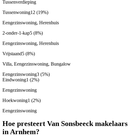
Tussenverdieping
Tussenwoning
12
(19%)
Eengezinswoning, Herenhuis
2-onder-1-kap
5
(8%)
Eengezinswoning, Herenhuis
Vrijstaand
5
(8%)
Villa, Eengezinswoning, Bungalow
Eengezinswoning
3
(5%)
Eindwoning
1
(2%)
Eengezinswoning
Hoekwoning
1
(2%)
Eengezinswoning
Hoe presteert Van Sonsbeeck makelaars
in Arnhem?