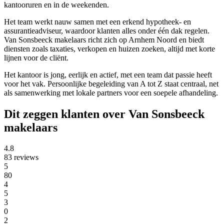
kantooruren en in de weekenden.
Het team werkt nauw samen met een erkend hypotheek- en
assurantieadviseur, waardoor klanten alles onder één dak regelen.
Van Sonsbeeck makelaars richt zich op Arnhem Noord en biedt
diensten zoals taxaties, verkopen en huizen zoeken, altijd met korte
lijnen voor de cliënt.
Het kantoor is jong, eerlijk en actief, met een team dat passie heeft
voor het vak. Persoonlijke begeleiding van A tot Z staat centraal, net
als samenwerking met lokale partners voor een soepele afhandeling.
Dit zeggen klanten over Van Sonsbeeck
makelaars
4.8
83 reviews
5
80
4
5
3
0
2