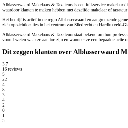
Alblasserwaard Makelaars & Taxateurs is een full-service makelaar di
waardoor klanten te maken hebben met dezelfde makelaar of taxateur d
Het bedrijf is actief in de regio Alblasserwaard en aangrenzende 
zich op zichtlocaties in het centrum van Sliedrecht en Hardinxveld-G
Alblasserwaard Makelaars & Taxateurs staat bekend om hun professi
vooraf weten waar ze aan toe zijn en wanneer ze een bepaalde actie 
Dit zeggen klanten over Alblasserwaard M
3.7
16 reviews
5
22
4
8
3
4
2
0
1
5