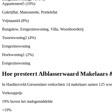
Appartement
5
(10%)
Galerijflat, Maisonnette, Portiekflat
Vrijstaand
4
(8%)
Bungalow, Eengezinswoning, Villa, Woonboerderij
Tussenwoning
2
(4%)
Eengezinswoning
Hoekwoning
1
(2%)
Eengezinswoning
Hoe presteert Alblasserwaard Makelaars 
In Hardinxveld-Giessendam verkochten 14 makelaars samen 125 woning
Verkoopprijs
19% boven het stadsgemiddelde
+
19%