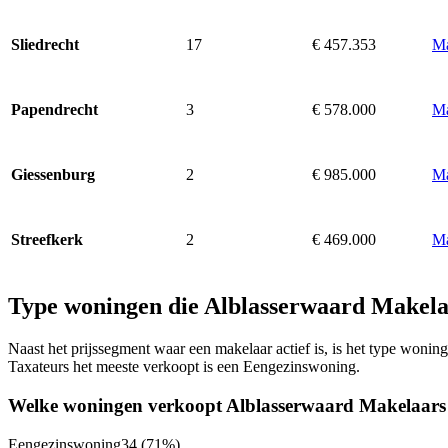
17
€ 457.353
Ma
Sliedrecht
3
€ 578.000
Ma
Papendrecht
2
€ 985.000
Ma
Giessenburg
2
€ 469.000
Ma
Streefkerk
Type woningen die Alblasserwaard Makela
Naast het prijssegment waar een makelaar actief is, is het type won
Taxateurs het meeste verkoopt is een Eengezinswoning.
Welke woningen verkoopt Alblasserwaard Makelaars
Eengezinswoning
34
(71%)