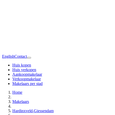
English
Contact
Huis kopen
Huis verkopen
Aankoopmakelaar
Verkoopmakelaar
Makelaars per stad
Home
Makelaars
Hardinxveld-Giessendam