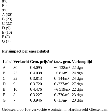
8%
E ·
9%
A (30)
B (23)
C (22)
D (9)
E (10)
F (8)
G (7)
Prijsimpact per energielabel
Label
Verkocht
Gem. prijs/m²
t.o.v. gem.
Verkooptijd
A
30
€ 4.095
+€ 138/m²
22 dgn
B
23
€ 4.038
+€ 81/m²
24 dgn
C
22
€ 3.813
€ -144/m²
24 dgn
D
9
€ 3.720
€ -237/m²
27 dgn
E
10
€ 4.476
+€ 519/m²
22 dgn
F
8
€ 3.227
€ -730/m²
23 dgn
G
7
€ 3.946
€ -11/m²
23 dgn
Gebaseerd op 109 verkochte woningen in Hardinxveld-Giessendam