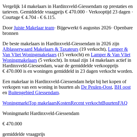
Vergelijk 14 makelaars in Hardinxveld-Giessendam op prestaties en
tarieven. Gemiddelde vraagprijs € 470.000 · Verkooptijd 23 dagen ·
Courtage € 4.704 - € 6.115.
Door
Juiste Makelaar team
·
Bijgewerkt 6 augustus 2026
·
Openbare
bronnen
De beste makelaars in Hardinxveld-Giessendam in 2026 zijn
Alblasserwaard Makelaars & Taxateurs
(19 verkocht),
Lamper &
Van Vliet Woningmakelaars
(15 verkocht) en
Lamper & Van Vliet
Woningmakelaars
(5 verkocht)
. In totaal zijn 14 makelaars actief in
Hardinxveld-Giessendam, waar de gemiddelde verkoopprijs
€ 470.000 is en woningen gemiddeld in 23 dagen verkocht worden.
Een makelaar in Hardinxveld-Giessendam helpt bij het kopen of
verkopen van een woning in buurten als
De Peulen-Oost
,
BH oost
en
Buitengebied Giessendam
.
Woningmarkt
Top makelaars
Kosten
Recent verkocht
Buurten
FAQ
Woningmarkt Hardinxveld-Giessendam
€ 470.000
gemiddelde vraagprijs