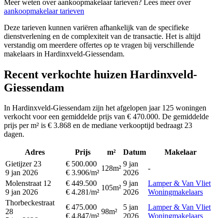
Meer weten over aankoopmakelaar tarieven? Lees meer over
aankoopmakelaar tarieven
Deze tarieven kunnen variëren afhankelijk van de specifieke
dienstverlening en de complexiteit van de transactie. Het is altijd
verstandig om meerdere offertes op te vragen bij verschillende
makelaars in Hardinxveld-Giessendam.
Recent verkochte huizen Hardinxveld-
Giessendam
In Hardinxveld-Giessendam zijn het afgelopen jaar 125 woningen
verkocht voor een gemiddelde prijs van € 470.000. De gemiddelde
prijs per m² is € 3.868 en de mediane verkooptijd bedraagt 23
dagen.
Adres
Prijs
m²
Datum
Makelaar
Gietijzer 23
€ 500.000
9 jan
128m²
-
9 jan 2026
€ 3.906/m²
2026
Molenstraat 12
€ 449.500
9 jan
Lamper & Van Vliet
105m²
9 jan 2026
€ 4.281/m²
2026
Woningmakelaars
Thorbeckestraat
€ 475.000
5 jan
Lamper & Van Vliet
28
98m²
€ 4.847/m²
2026
Woningmakelaars