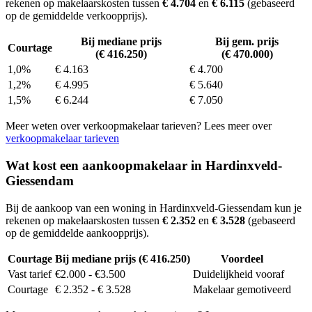
rekenen op makelaarskosten tussen
€ 4.704
en
€ 6.115
(gebaseerd
op de gemiddelde verkoopprijs).
Bij mediane prijs
Bij gem. prijs
Courtage
(€ 416.250)
(€ 470.000)
1,0%
€ 4.163
€ 4.700
1,2%
€ 4.995
€ 5.640
1,5%
€ 6.244
€ 7.050
Meer weten over verkoopmakelaar tarieven? Lees meer over
verkoopmakelaar tarieven
Wat kost een aankoopmakelaar in Hardinxveld-
Giessendam
Bij de aankoop van een woning in Hardinxveld-Giessendam kun je
rekenen op makelaarskosten tussen
€ 2.352
en
€ 3.528
(gebaseerd
op de gemiddelde aankoopprijs).
Courtage
Bij mediane prijs (€ 416.250)
Voordeel
Vast tarief
€2.000 - €3.500
Duidelijkheid vooraf
Courtage
€ 2.352 - € 3.528
Makelaar gemotiveerd