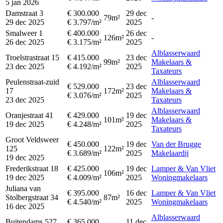
5 jan 2026
Damstraat 3
€ 300.000
29 dec
79m²
-
29 dec 2025
€ 3.797/m²
2025
Smalweer 1
€ 400.000
26 dec
126m²
-
26 dec 2025
€ 3.175/m²
2025
Alblasserwaard
Troelstrastraat 15
€ 415.000
23 dec
99m²
Makelaars &
23 dec 2025
€ 4.192/m²
2025
Taxateurs
Peulenstraat-zuid
Alblasserwaard
€ 529.000
23 dec
17
172m²
Makelaars &
€ 3.076/m²
2025
23 dec 2025
Taxateurs
Alblasserwaard
Oranjestraat 41
€ 429.000
19 dec
101m²
Makelaars &
19 dec 2025
€ 4.248/m²
2025
Taxateurs
Groot Veldsweer
€ 450.000
19 dec
Van der Brugge
125
122m²
€ 3.689/m²
2025
Makelaardij
19 dec 2025
Frederikstraat 18
€ 425.000
19 dec
Lamper & Van Vliet
106m²
19 dec 2025
€ 4.009/m²
2025
Woningmakelaars
Juliana van
€ 395.000
16 dec
Lamper & Van Vliet
Stolbergstraat 34
87m²
€ 4.540/m²
2025
Woningmakelaars
16 dec 2025
Alblasserwaard
Buitendams 527
€ 365.000
11 dec