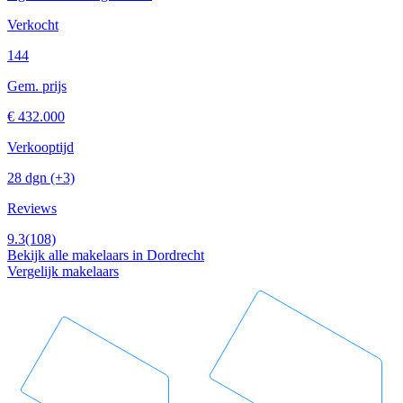
Verkocht
144
Gem. prijs
€ 432.000
Verkooptijd
28 dgn
(+3)
Reviews
9.3
(108)
Bekijk alle makelaars in Dordrecht
Vergelijk makelaars