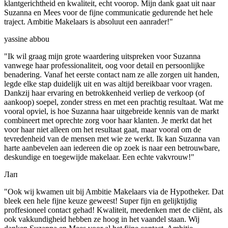
klantgerichtheid en kwaliteit, echt voorop. Mijn dank gaat uit naar
Suzanna en Mees voor de fijne communicatie gedurende het hele
traject. Ambitie Makelaars is absoluut een aanrader!"
yassine abbou
"Ik wil graag mijn grote waardering uitspreken voor Suzanna
vanwege haar professionaliteit, oog voor detail en persoonlijke
benadering. Vanaf het eerste contact nam ze alle zorgen uit handen,
legde elke stap duidelijk uit en was altijd bereikbaar voor vragen.
Dankzij haar ervaring en betrokkenheid verliep de verkoop (of
aankoop) soepel, zonder stress en met een prachtig resultaat. Wat me
vooral opviel, is hoe Suzanna haar uitgebreide kennis van de markt
combineert met oprechte zorg voor haar klanten. Je merkt dat het
voor haar niet alleen om het resultaat gaat, maar vooral om de
tevredenheid van de mensen met wie ze werkt. Ik kan Suzanna van
harte aanbevelen aan iedereen die op zoek is naar een betrouwbare,
deskundige en toegewijde makelaar. Een echte vakvrouw!"
Лап
"Ook wij kwamen uit bij Ambitie Makelaars via de Hypotheker. Dat
bleek een hele fijne keuze geweest! Super fijn en gelijktijdig
proffesioneel contact gehad! Kwaliteit, meedenken met de cliënt, als
ook vakkundigheid hebben ze hoog in het vaandel staan. Wij