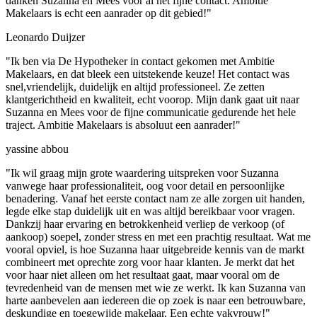
danken Suzanna en Mees voor al het fijne contact. Ambitie
Makelaars is echt een aanrader op dit gebied!"
Leonardo Duijzer
"Ik ben via De Hypotheker in contact gekomen met Ambitie
Makelaars, en dat bleek een uitstekende keuze! Het contact was
snel,vriendelijk, duidelijk en altijd professioneel. Ze zetten
klantgerichtheid en kwaliteit, echt voorop. Mijn dank gaat uit naar
Suzanna en Mees voor de fijne communicatie gedurende het hele
traject. Ambitie Makelaars is absoluut een aanrader!"
yassine abbou
"Ik wil graag mijn grote waardering uitspreken voor Suzanna
vanwege haar professionaliteit, oog voor detail en persoonlijke
benadering. Vanaf het eerste contact nam ze alle zorgen uit handen,
legde elke stap duidelijk uit en was altijd bereikbaar voor vragen.
Dankzij haar ervaring en betrokkenheid verliep de verkoop (of
aankoop) soepel, zonder stress en met een prachtig resultaat. Wat me
vooral opviel, is hoe Suzanna haar uitgebreide kennis van de markt
combineert met oprechte zorg voor haar klanten. Je merkt dat het
voor haar niet alleen om het resultaat gaat, maar vooral om de
tevredenheid van de mensen met wie ze werkt. Ik kan Suzanna van
harte aanbevelen aan iedereen die op zoek is naar een betrouwbare,
deskundige en toegewijde makelaar. Een echte vakvrouw!"