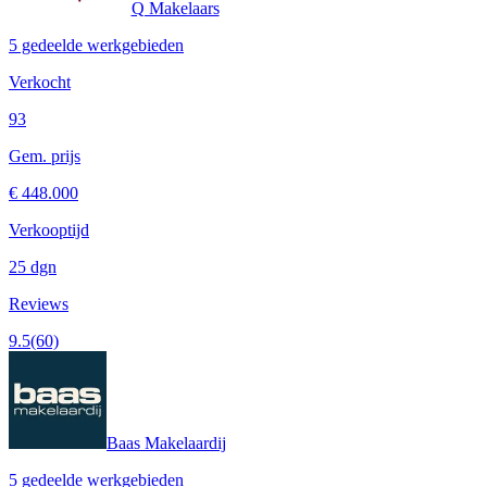
Q Makelaars
5 gedeelde werkgebieden
Verkocht
93
Gem. prijs
€ 448.000
Verkooptijd
25 dgn
Reviews
9.5
(60)
Baas Makelaardij
5 gedeelde werkgebieden