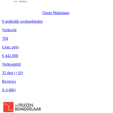
Ooms Makelaars
9 gedeelde werkgebieden
Verkocht
704
Gem. prijs
€ 442.000
Verkooptijd
35 dgn
(+10)
Reviews
9.1
(486)