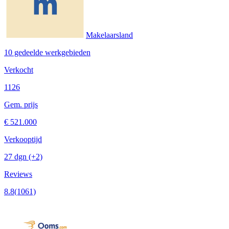
Makelaarsland
10 gedeelde werkgebieden
Verkocht
1126
Gem. prijs
€ 521.000
Verkooptijd
27 dgn
(+2)
Reviews
8.8
(1061)