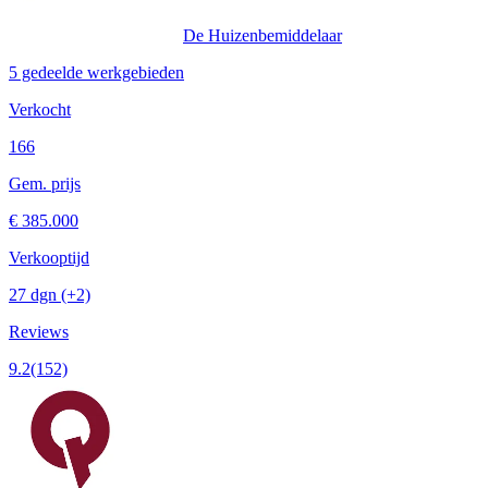
De Huizenbemiddelaar
5 gedeelde werkgebieden
Verkocht
166
Gem. prijs
€ 385.000
Verkooptijd
27 dgn
(+2)
Reviews
9.2
(152)