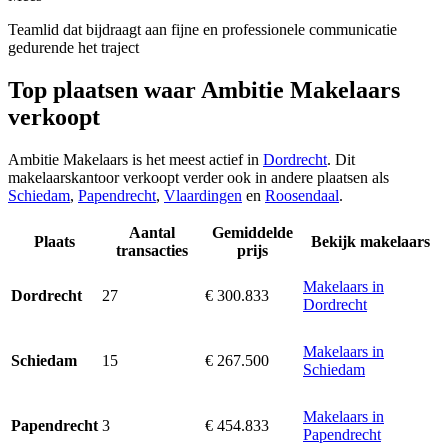
Teamlid dat bijdraagt aan fijne en professionele communicatie
gedurende het traject
Top plaatsen waar Ambitie Makelaars
verkoopt
Ambitie Makelaars is het meest actief in
Dordrecht
. Dit
makelaarskantoor verkoopt verder ook in andere plaatsen als
Schiedam
,
Papendrecht
,
Vlaardingen
en
Roosendaal
.
Aantal
Gemiddelde
Plaats
Bekijk makelaars
transacties
prijs
Makelaars in
27
€ 300.833
Dordrecht
Dordrecht
Makelaars in
15
€ 267.500
Schiedam
Schiedam
Makelaars in
3
€ 454.833
Papendrecht
Papendrecht