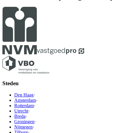
Steden
Den Haag
·
Amsterdam
·
Rotterdam
·
Utrecht
·
Breda
·
Groningen
·
Nijmegen
·
Tilburg
·