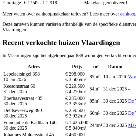
Courtage
€ 1.945 - € 2.918
Makelaar gemotiveerd
Meer weten over aankoopmakelaar tarieven? Lees meer over
aankoop
Deze tarieven kunnen variëren afhankelijk van de specifieke dienstverl
Vlaardingen.
Recent verkochte huizen Vlaardingen
In Vlaardingen zijn het afgelopen jaar 888 woningen verkocht voor e
Adres
Prijs
m²
Datum
Lepelaarsingel 398
€ 298.000
85m²
10 jan 2026
Woo
10 jan 2026
€ 3.506/m²
Keesomstraat 60
€ 229.500
54m²
31 dec 2025
-
31 dec 2025
€ 4.250/m²
Boerhaavestraat 435
€ 285.000
85m²
30 dec 2025
De 
30 dec 2025
€ 3.353/m²
Delftseveerweg 39-C
€ 259.500
66m²
30 dec 2025
De 
30 dec 2025
€ 3.932/m²
Francijntje de Kadtlaan 146
€ 1.425.000
244m²
30 dec 2025
Make
30 dec 2025
€ 5.840/m²
Johannes Muldersstraat 45
€ 460.000