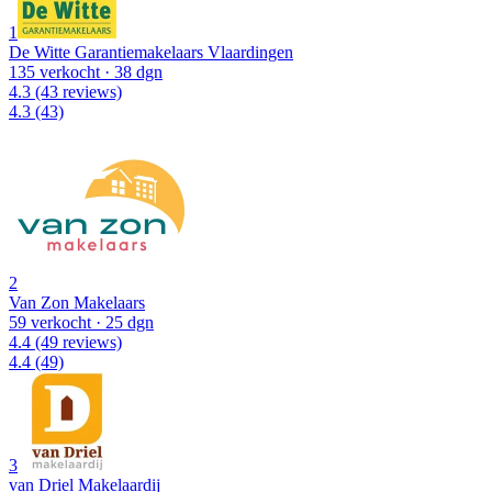
1
De Witte Garantiemakelaars Vlaardingen
135 verkocht
· 38 dgn
4.3
(43 reviews)
4.3
(43)
2
Van Zon Makelaars
59 verkocht
· 25 dgn
4.4
(49 reviews)
4.4
(49)
3
van Driel Makelaardij