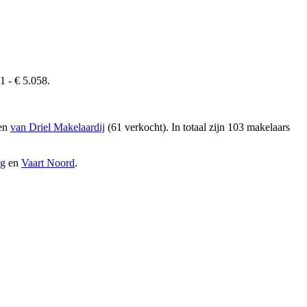
1 - € 5.058.
 en
van Driel Makelaardij
(61 verkocht)
. In totaal zijn 103 makelaars
ng
en
Vaart Noord
.