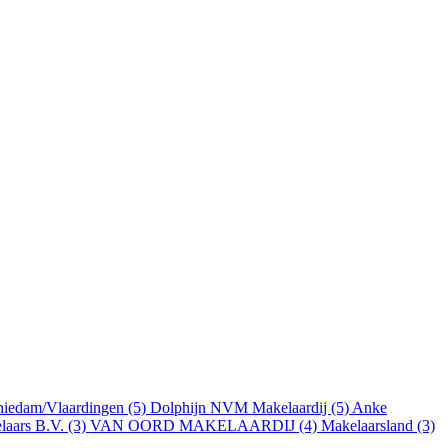
iedam/Vlaardingen (5)
Dolphijn NVM Makelaardij (5)
Anke
aars B.V. (3)
VAN OORD MAKELAARDIJ (4)
Makelaarsland (3)