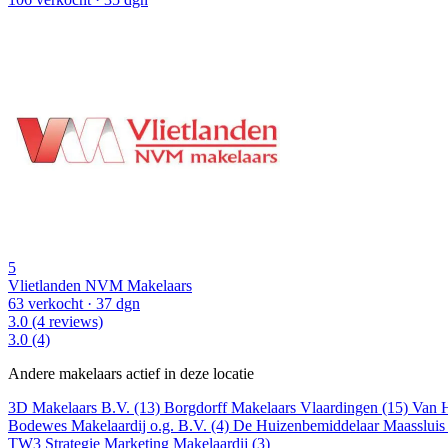
5
Vlietlanden NVM Makelaars
63 verkocht
· 37 dgn
3.0
(4 reviews)
3.0
(4)
Andere makelaars actief in deze locatie
3D Makelaars B.V. (13)
Borgdorff Makelaars Vlaardingen (15)
Van H
Bodewes Makelaardij o.g. B.V. (4)
De Huizenbemiddelaar Maassluis
TW3 Strategie Marketing Makelaardij (3)