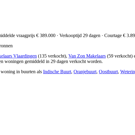
middelde vraagprijs € 389.000 · Verkooptijd 29 dagen · Courtage € 3.89
ronnen
elaars Vlaardingen
(135 verkocht),
Van Zon Makelaars
(59 verkocht)
s en woningen gemiddeld in 29 dagen verkocht worden.
 woning in buurten als
Indische Buurt
,
Oranjebuurt
,
Oostbuurt
,
Weteri