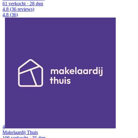
61 verkocht
· 28 dgn
4.8
(36 reviews)
4.8
(36)
4
Makelaardij Thuis
106 verkocht
· 35 dgn