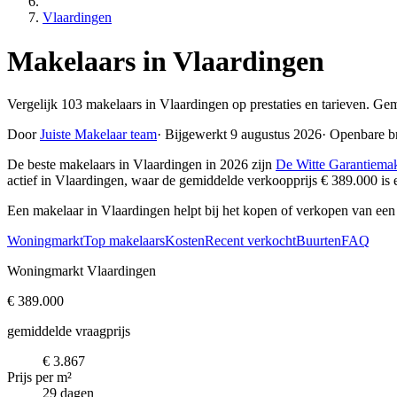
Vlaardingen
Makelaars in Vlaardingen
Vergelijk 103 makelaars in Vlaardingen op prestaties en tarieven. Ge
Door
Juiste Makelaar team
·
Bijgewerkt 9 augustus 2026
·
Openbare b
De beste makelaars in Vlaardingen in 2026 zijn
De Witte Garantiemak
actief in Vlaardingen, waar de gemiddelde verkoopprijs € 389.000 i
Een makelaar in Vlaardingen helpt bij het kopen of verkopen van een
Woningmarkt
Top makelaars
Kosten
Recent verkocht
Buurten
FAQ
Woningmarkt Vlaardingen
€ 389.000
gemiddelde vraagprijs
€ 3.867
Prijs per m²
29 dagen