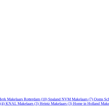
erk Makelaars Rotterdam (10)
Spaland NVM Makelaars (7)
Ooms Sch
 (4)
KNAL Makelaars (3)
Heintz Makelaars (3)
Home in Holland Makel