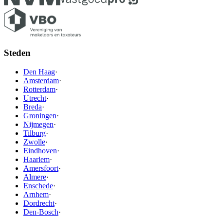
Steden
Den Haag
·
Amsterdam
·
Rotterdam
·
Utrecht
·
Breda
·
Groningen
·
Nijmegen
·
Tilburg
·
Zwolle
·
Eindhoven
·
Haarlem
·
Amersfoort
·
Almere
·
Enschede
·
Arnhem
·
Dordrecht
·
Den-Bosch
·