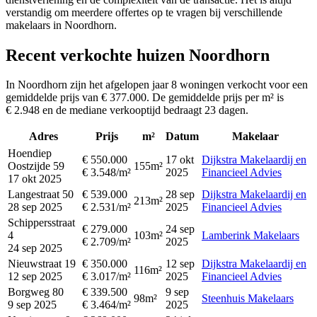
verstandig om meerdere offertes op te vragen bij verschillende
makelaars in Noordhorn.
Recent verkochte huizen Noordhorn
In Noordhorn zijn het afgelopen jaar 8 woningen verkocht voor een
gemiddelde prijs van € 377.000. De gemiddelde prijs per m² is
€ 2.948 en de mediane verkooptijd bedraagt 23 dagen.
Adres
Prijs
m²
Datum
Makelaar
Hoendiep
€ 550.000
17 okt
Dijkstra Makelaardij en
Oostzijde 59
155m²
€ 3.548/m²
2025
Financieel Advies
17 okt 2025
Langestraat 50
€ 539.000
28 sep
Dijkstra Makelaardij en
213m²
28 sep 2025
€ 2.531/m²
2025
Financieel Advies
Schippersstraat
€ 279.000
24 sep
4
103m²
Lamberink Makelaars
€ 2.709/m²
2025
24 sep 2025
Nieuwstraat 19
€ 350.000
12 sep
Dijkstra Makelaardij en
116m²
12 sep 2025
€ 3.017/m²
2025
Financieel Advies
Borgweg 80
€ 339.500
9 sep
98m²
Steenhuis Makelaars
9 sep 2025
€ 3.464/m²
2025