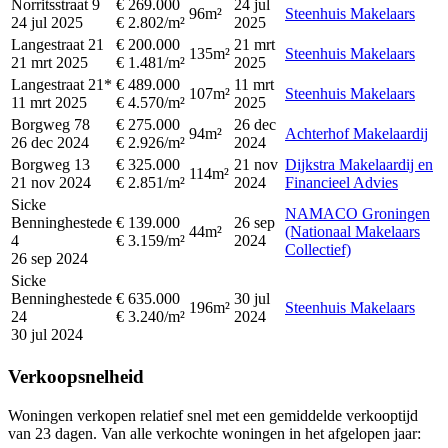
Norritsstraat 9
€ 269.000
24 jul
96m²
Steenhuis Makelaars
24 jul 2025
€ 2.802/m²
2025
Langestraat 21
€ 200.000
21 mrt
135m²
Steenhuis Makelaars
21 mrt 2025
€ 1.481/m²
2025
Langestraat 21*
€ 489.000
11 mrt
107m²
Steenhuis Makelaars
11 mrt 2025
€ 4.570/m²
2025
Borgweg 78
€ 275.000
26 dec
94m²
Achterhof Makelaardij
26 dec 2024
€ 2.926/m²
2024
Borgweg 13
€ 325.000
21 nov
Dijkstra Makelaardij en
114m²
21 nov 2024
€ 2.851/m²
2024
Financieel Advies
Sicke
NAMACO Groningen
Benninghestede
€ 139.000
26 sep
44m²
(Nationaal Makelaars
4
€ 3.159/m²
2024
Collectief)
26 sep 2024
Sicke
Benninghestede
€ 635.000
30 jul
196m²
Steenhuis Makelaars
24
€ 3.240/m²
2024
30 jul 2024
Verkoopsnelheid
Woningen verkopen relatief snel met een gemiddelde verkooptijd
van 23 dagen. Van alle verkochte woningen in het afgelopen jaar: