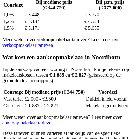
Bij mediane prijs
Bij gem. prijs
Courtage
(€ 344.750)
(€ 377.000)
1,0%
€ 3.448
€ 3.770
1,2%
€ 4.137
€ 4.524
1,5%
€ 5.171
€ 5.655
Meer weten over verkoopmakelaar tarieven? Lees meer over
verkoopmakelaar tarieven
Wat kost een aankoopmakelaar in Noordhorn
Bij de aankoop van een woning in Noordhorn kun je rekenen op
makelaarskosten tussen
€ 1.885
en
€ 2.827
(gebaseerd op de
gemiddelde aankoopprijs).
Courtage
Bij mediane prijs (€ 344.750)
Voordeel
Vast tarief
€2.000 - €3.500
Duidelijkheid vooraf
Courtage
€ 1.885 - € 2.827
Makelaar gemotiveerd
Meer weten over aankoopmakelaar tarieven? Lees meer over
aankoopmakelaar tarieven
Deze tarieven kunnen variëren afhankelijk van de specifieke
dienstverlening en de complexiteit van de transactie. Het is altijd