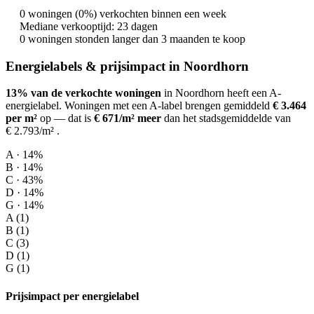
0 woningen (0%) verkochten binnen een week
Mediane verkooptijd: 23 dagen
0 woningen stonden langer dan 3 maanden te koop
Energielabels & prijsimpact in Noordhorn
13% van de verkochte woningen
in Noordhorn heeft een A-
energielabel.
Woningen met een A-label brengen gemiddeld
€ 3.464
per m²
op
— dat is
€ 671/m² meer
dan het stadsgemiddelde van
€ 2.793/m²
.
A · 14%
B · 14%
C · 43%
D · 14%
G · 14%
A (1)
B (1)
C (3)
D (1)
G (1)
Prijsimpact per energielabel