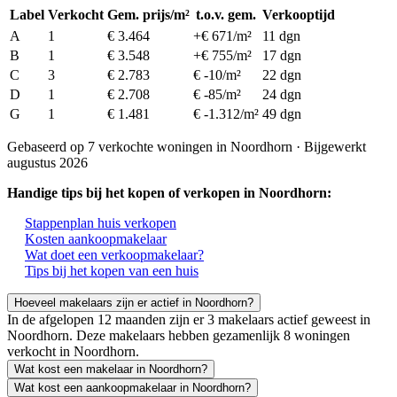
Label
Verkocht
Gem. prijs/m²
t.o.v. gem.
Verkooptijd
A
1
€ 3.464
+€ 671/m²
11 dgn
B
1
€ 3.548
+€ 755/m²
17 dgn
C
3
€ 2.783
€ -10/m²
22 dgn
D
1
€ 2.708
€ -85/m²
24 dgn
G
1
€ 1.481
€ -1.312/m²
49 dgn
Gebaseerd op 7 verkochte woningen in Noordhorn · Bijgewerkt
augustus 2026
Handige tips bij het kopen of verkopen in Noordhorn:
Stappenplan huis verkopen
Kosten aankoopmakelaar
Wat doet een verkoopmakelaar?
Tips bij het kopen van een huis
Hoeveel makelaars zijn er actief in Noordhorn?
In de afgelopen 12 maanden zijn er 3 makelaars actief geweest in
Noordhorn. Deze makelaars hebben gezamenlijk 8 woningen
verkocht in Noordhorn.
Wat kost een makelaar in Noordhorn?
Wat kost een aankoopmakelaar in Noordhorn?