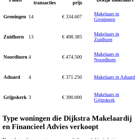
transacties
prijs
Makelaars in
14
€ 334.607
Groningen
Groningen
Makelaars in
13
€ 498.385
Zuidhorn
Zuidhorn
Makelaars in
4
€ 474.500
Noordhorn
Noordhorn
4
€ 371.250
Makelaars in Aduard
Aduard
Makelaars in
3
€ 390.000
Grijpskerk
Grijpskerk
Type woningen die Dijkstra Makelaardij
en Financieel Advies verkoopt