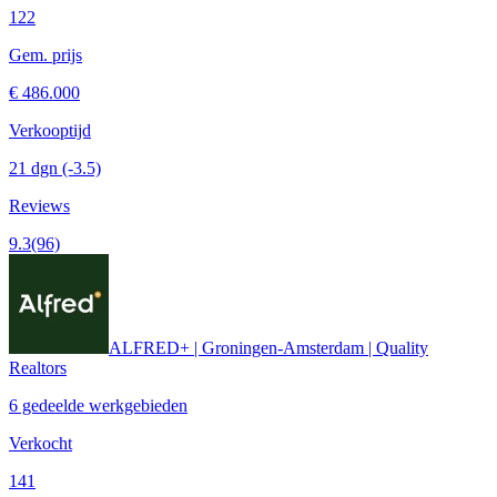
122
Gem. prijs
€ 486.000
Verkooptijd
21 dgn
(-3.5)
Reviews
9.3
(96)
ALFRED+ | Groningen-Amsterdam | Quality
Realtors
6 gedeelde werkgebieden
Verkocht
141