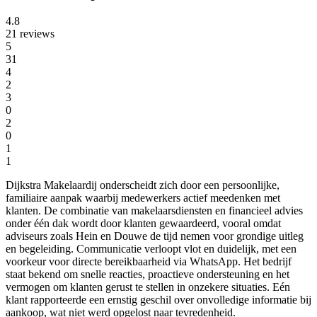
4.8
21 reviews
5
31
4
2
3
0
2
0
1
1
Dijkstra Makelaardij onderscheidt zich door een persoonlijke,
familiaire aanpak waarbij medewerkers actief meedenken met
klanten. De combinatie van makelaarsdiensten en financieel advies
onder één dak wordt door klanten gewaardeerd, vooral omdat
adviseurs zoals Hein en Douwe de tijd nemen voor grondige uitleg
en begeleiding. Communicatie verloopt vlot en duidelijk, met een
voorkeur voor directe bereikbaarheid via WhatsApp. Het bedrijf
staat bekend om snelle reacties, proactieve ondersteuning en het
vermogen om klanten gerust te stellen in onzekere situaties. Eén
klant rapporteerde een ernstig geschil over onvolledige informatie bij
aankoop, wat niet werd opgelost naar tevredenheid.