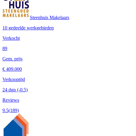
Steenhuis Makelaars
10 gedeelde werkgebieden
Verkocht
89
Gem. prijs
€ 409.000
Verkooptijd
24 dgn
(-0.5)
Reviews
9.5
(189)