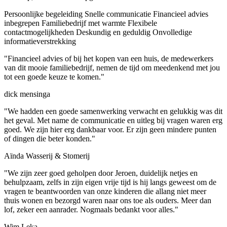
Persoonlijke begeleiding
Snelle communicatie
Financieel advies
inbegrepen
Familiebedrijf met warmte
Flexibele
contactmogelijkheden
Deskundig en geduldig
Onvolledige
informatieverstrekking
"Financieel advies of bij het kopen van een huis, de medewerkers
van dit mooie familiebedrijf, nemen de tijd om meedenkend met jou
tot een goede keuze te komen."
dick mensinga
"We hadden een goede samenwerking verwacht en gelukkig was dit
het geval. Met name de communicatie en uitleg bij vragen waren erg
goed. We zijn hier erg dankbaar voor. Er zijn geen mindere punten
of dingen die beter konden."
Aïnda Wasserij & Stomerij
"We zijn zeer goed geholpen door Jeroen, duidelijk netjes en
behulpzaam, zelfs in zijn eigen vrije tijd is hij langs geweest om de
vragen te beantwoorden van onze kinderen die allang niet meer
thuis wonen en bezorgd waren naar ons toe als ouders. Meer dan
lof, zeker een aanrader. Nogmaals bedankt voor alles."
Wim Leka