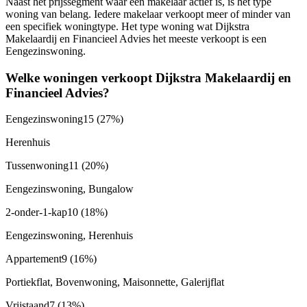
Naast het prijssegment waar een makelaar actief is, is het type
woning van belang. Iedere makelaar verkoopt meer of minder van
een specifiek woningtype. Het type woning wat Dijkstra
Makelaardij en Financieel Advies het meeste verkoopt is een
Eengezinswoning.
Welke woningen verkoopt Dijkstra Makelaardij en
Financieel Advies?
Eengezinswoning
15
(27%)
Herenhuis
Tussenwoning
11
(20%)
Eengezinswoning, Bungalow
2-onder-1-kap
10
(18%)
Eengezinswoning, Herenhuis
Appartement
9
(16%)
Portiekflat, Bovenwoning, Maisonnette, Galerijflat
Vrijstaand
7
(13%)