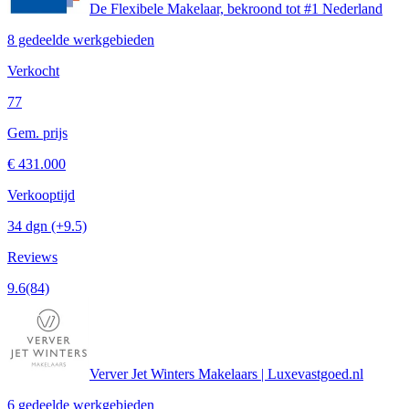
De Flexibele Makelaar, bekroond tot #1 Nederland
8 gedeelde werkgebieden
Verkocht
77
Gem. prijs
€ 431.000
Verkooptijd
34 dgn
(+9.5)
Reviews
9.6
(84)
Verver Jet Winters Makelaars | Luxevastgoed.nl
6 gedeelde werkgebieden