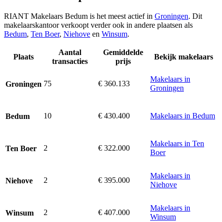
RIANT Makelaars Bedum is het meest actief in
Groningen
. Dit
makelaarskantoor verkoopt verder ook in andere plaatsen als
Bedum
,
Ten Boer
,
Niehove
en
Winsum
.
Aantal
Gemiddelde
Plaats
Bekijk makelaars
transacties
prijs
Makelaars in
75
€ 360.133
Groningen
Groningen
10
€ 430.400
Makelaars in Bedum
Bedum
Makelaars in Ten
2
€ 322.000
Ten Boer
Boer
Makelaars in
2
€ 395.000
Niehove
Niehove
Makelaars in
2
€ 407.000
Winsum
Winsum