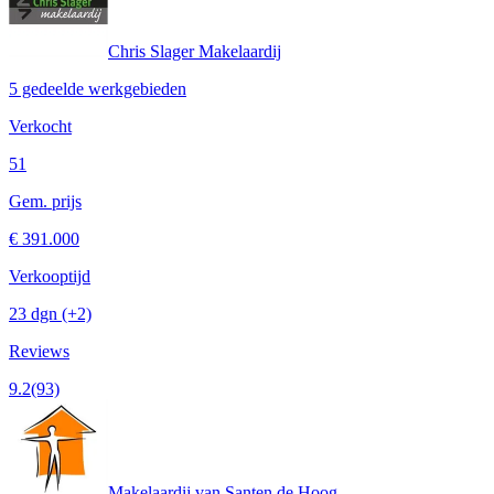
Chris Slager Makelaardij
5 gedeelde werkgebieden
Verkocht
51
Gem. prijs
€ 391.000
Verkooptijd
23 dgn
(+2)
Reviews
9.2
(93)
Makelaardij van Santen de Hoog