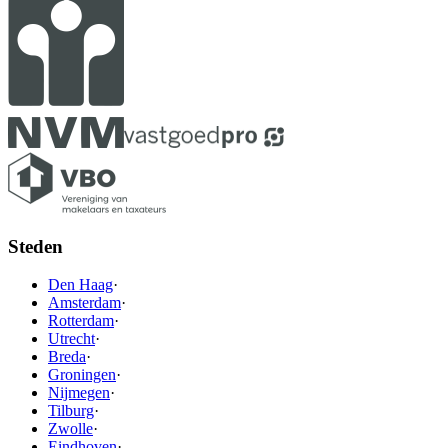
Steden
Den Haag
·
Amsterdam
·
Rotterdam
·
Utrecht
·
Breda
·
Groningen
·
Nijmegen
·
Tilburg
·
Zwolle
·
Eindhoven
·