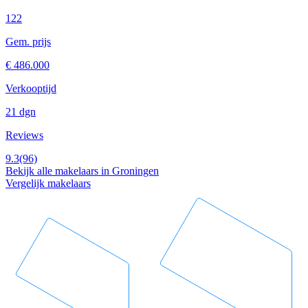
122
Gem. prijs
€ 486.000
Verkooptijd
21 dgn
Reviews
9.3
(96)
Bekijk alle makelaars in Groningen
Vergelijk makelaars