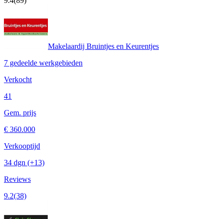
9.4
(89)
Makelaardij Bruintjes en Keurentjes
7 gedeelde werkgebieden
Verkocht
41
Gem. prijs
€ 360.000
Verkooptijd
34 dgn
(+13)
Reviews
9.2
(38)