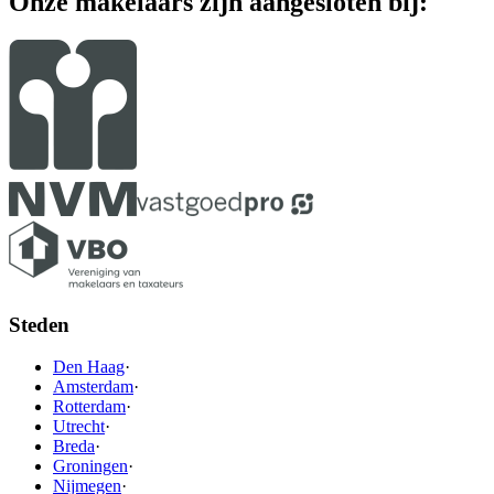
Onze makelaars zijn aangesloten bij:
Steden
Den Haag
·
Amsterdam
·
Rotterdam
·
Utrecht
·
Breda
·
Groningen
·
Nijmegen
·