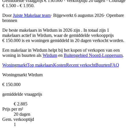
Gemiddelde vraagprijs € 150.000 · Verkooptijd 20 dagen · Courtage
€ 1.500 - € 1.950.
Door
Juiste Makelaar team
·
Bijgewerkt 6 augustus 2026
·
Openbare
bronnen
De beste makelaars in Wirdum in 2026 zijn
. In totaal zijn 1
makelaars actief in Wirdum, waar de gemiddelde verkoopprijs
€ 150.000 is en woningen gemiddeld in 20 dagen verkocht worden.
Een makelaar in Wirdum helpt bij het kopen of verkopen van een
woning in buurten als
Wirdum
en
Buitengebied Noord-Loppersum
.
Woningmarkt
Top makelaars
Kosten
Recent verkocht
Buurten
FAQ
Woningmarkt Wirdum
€ 150.000
gemiddelde vraagprijs
€ 2.885
Prijs per m²
20 dagen
Gem. verkooptijd
1