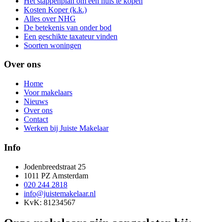
Het stappenplan om een huis te kopen
Kosten Koper (k.k.)
Alles over NHG
De betekenis van onder bod
Een geschikte taxateur vinden
Soorten woningen
Over ons
Home
Voor makelaars
Nieuws
Over ons
Contact
Werken bij Juiste Makelaar
Info
Jodenbreedstraat 25
1011 PZ Amsterdam
020 244 2818
info@juistemakelaar.nl
KvK: 81234567