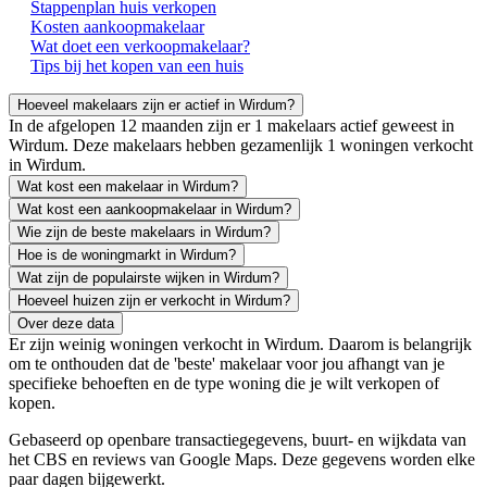
Stappenplan huis verkopen
Kosten aankoopmakelaar
Wat doet een verkoopmakelaar?
Tips bij het kopen van een huis
Hoeveel makelaars zijn er actief in Wirdum?
In de afgelopen 12 maanden zijn er 1 makelaars actief geweest in
Wirdum. Deze makelaars hebben gezamenlijk 1 woningen verkocht
in Wirdum.
Wat kost een makelaar in Wirdum?
Wat kost een aankoopmakelaar in Wirdum?
Wie zijn de beste makelaars in Wirdum?
Hoe is de woningmarkt in Wirdum?
Wat zijn de populairste wijken in Wirdum?
Hoeveel huizen zijn er verkocht in Wirdum?
Over deze data
Er zijn weinig woningen verkocht in Wirdum. Daarom is belangrijk
om te onthouden dat de 'beste' makelaar voor jou afhangt van je
specifieke behoeften en de type woning die je wilt verkopen of
kopen.
Gebaseerd op openbare transactiegegevens, buurt- en wijkdata van
het CBS en reviews van Google Maps. Deze gegevens worden elke
paar dagen bijgewerkt.