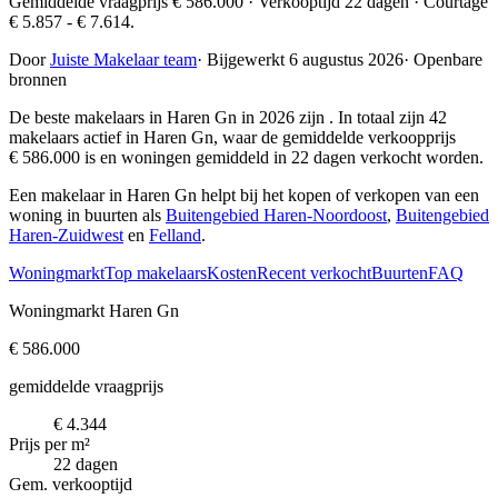
Gemiddelde vraagprijs € 586.000 · Verkooptijd 22 dagen · Courtage
€ 5.857 - € 7.614.
Door
Juiste Makelaar team
·
Bijgewerkt 6 augustus 2026
·
Openbare
bronnen
De beste makelaars in Haren Gn in 2026 zijn
. In totaal zijn 42
makelaars actief in Haren Gn, waar de gemiddelde verkoopprijs
€ 586.000 is en woningen gemiddeld in 22 dagen verkocht worden.
Een makelaar in Haren Gn helpt bij het kopen of verkopen van een
woning in buurten als
Buitengebied Haren-Noordoost
,
Buitengebied
Haren-Zuidwest
en
Felland
.
Woningmarkt
Top makelaars
Kosten
Recent verkocht
Buurten
FAQ
Woningmarkt Haren Gn
€ 586.000
gemiddelde vraagprijs
€ 4.344
Prijs per m²
22 dagen
Gem. verkooptijd