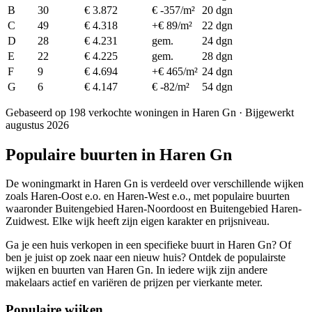
B
30
€ 3.872
€ -357/m²
20 dgn
C
49
€ 4.318
+€ 89/m²
22 dgn
D
28
€ 4.231
gem.
24 dgn
E
22
€ 4.225
gem.
28 dgn
F
9
€ 4.694
+€ 465/m²
24 dgn
G
6
€ 4.147
€ -82/m²
54 dgn
Gebaseerd op 198 verkochte woningen in Haren Gn · Bijgewerkt
augustus 2026
Populaire buurten in Haren Gn
De woningmarkt in Haren Gn is verdeeld over verschillende wijken
zoals Haren-Oost e.o. en Haren-West e.o., met populaire buurten
waaronder Buitengebied Haren-Noordoost en Buitengebied Haren-
Zuidwest. Elke wijk heeft zijn eigen karakter en prijsniveau.
Ga je een huis verkopen in een specifieke buurt in Haren Gn? Of
ben je juist op zoek naar een nieuw huis? Ontdek de populairste
wijken en buurten van Haren Gn. In iedere wijk zijn andere
makelaars actief en variëren de prijzen per vierkante meter.
Populaire wijken