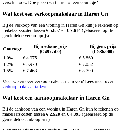
verschilt ook. Doe je een vast tarief of een courtage?
Wat kost een verkoopmakelaar in Haren Gn
Bij de verkoop van een woning in Haren Gn kun je rekenen op
makelaarskosten tussen
€ 5.857
en
€ 7.614
(gebaseerd op de
gemiddelde verkoopprijs).
Bij mediane prijs
Bij gem. prijs
Courtage
(€ 497.500)
(€ 586.000)
1,0%
€ 4.975
€ 5.860
1,2%
€ 5.970
€ 7.032
1,5%
€ 7.463
€ 8.790
Meer weten over verkoopmakelaar tarieven? Lees meer over
verkoopmakelaar tarieven
Wat kost een aankoopmakelaar in Haren Gn
Bij de aankoop van een woning in Haren Gn kun je rekenen op
makelaarskosten tussen
€ 2.928
en
€ 4.393
(gebaseerd op de
gemiddelde aankoopprijs).