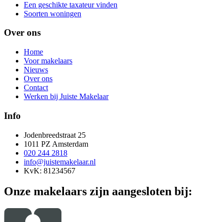
Een geschikte taxateur vinden
Soorten woningen
Over ons
Home
Voor makelaars
Nieuws
Over ons
Contact
Werken bij Juiste Makelaar
Info
Jodenbreedstraat 25
1011 PZ Amsterdam
020 244 2818
info@juistemakelaar.nl
KvK: 81234567
Onze makelaars zijn aangesloten bij: