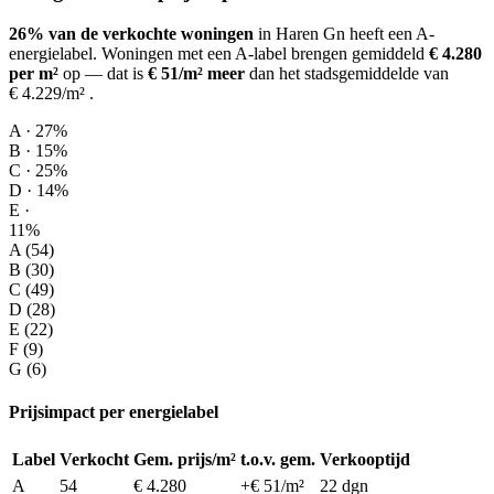
26% van de verkochte woningen
in Haren Gn heeft een A-
energielabel.
Woningen met een A-label brengen gemiddeld
€ 4.280
per m²
op
— dat is
€ 51/m² meer
dan het stadsgemiddelde van
€ 4.229/m²
.
A · 27%
B · 15%
C · 25%
D · 14%
E ·
11%
A (54)
B (30)
C (49)
D (28)
E (22)
F (9)
G (6)
Prijsimpact per energielabel
Label
Verkocht
Gem. prijs/m²
t.o.v. gem.
Verkooptijd
A
54
€ 4.280
+€ 51/m²
22 dgn