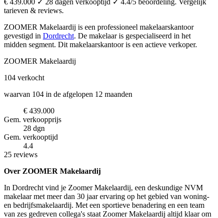
€ 439.000 ✓ 28 dagen verkooptijd ✓ 4.4/5 beoordeling. Vergelijk
tarieven & reviews.
ZOOMER Makelaardij is een professioneel makelaarskantoor
gevestigd in
Dordrecht
.
De makelaar is gespecialiseerd in het
midden segment.
Dit makelaarskantoor is een actieve verkoper.
ZOOMER Makelaardij
104
verkocht
waarvan 104 in de afgelopen 12 maanden
€ 439.000
Gem. verkoopprijs
28 dgn
Gem. verkooptijd
4.4
25 reviews
Over ZOOMER Makelaardij
In Dordrecht vind je Zoomer Makelaardij, een deskundige NVM
makelaar met meer dan 30 jaar ervaring op het gebied van woning-
en bedrijfsmakelaardij. Met een sportieve benadering en een team
van zes gedreven collega's staat Zoomer Makelaardij altijd klaar om