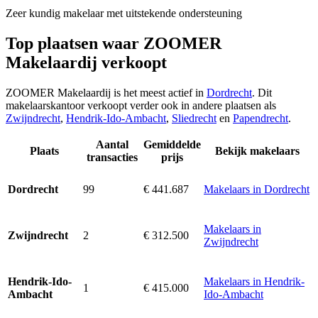
Zeer kundig makelaar met uitstekende ondersteuning
Top plaatsen waar ZOOMER
Makelaardij verkoopt
ZOOMER Makelaardij is het meest actief in
Dordrecht
. Dit
makelaarskantoor verkoopt verder ook in andere plaatsen als
Zwijndrecht
,
Hendrik-Ido-Ambacht
,
Sliedrecht
en
Papendrecht
.
Aantal
Gemiddelde
Plaats
Bekijk makelaars
transacties
prijs
99
€ 441.687
Makelaars in Dordrecht
Dordrecht
Makelaars in
2
€ 312.500
Zwijndrecht
Zwijndrecht
Makelaars in Hendrik-
Hendrik-Ido-
1
€ 415.000
Ido-Ambacht
Ambacht