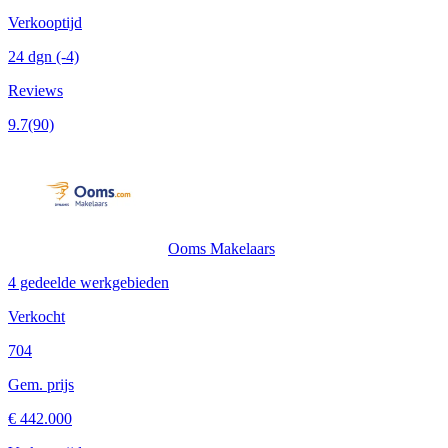
Verkooptijd
24 dgn
(-4)
Reviews
9.7
(90)
Ooms Makelaars
4 gedeelde werkgebieden
Verkocht
704
Gem. prijs
€ 442.000