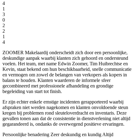
4
1
3
0
2
2
1
4
ZOOMER Makelaardij onderscheidt zich door een persoonlijke,
deskundige aanpak waarbij klanten zich gehoord en ondersteund
voelen. Het team, met name Edwin Zoomer, Tim Huibrechtse en
Kevin, staat bekend om hun beschikbaarheid, snelle communicatie
en vermogen om zowel de belangen van verkopers als kopers in
balans te houden. Klanten waarderen de informele sfeer
gecombineerd met professionele afhandeling en grondige
begeleiding van start tot finish.
Er zijn echter enkele ernstige incidenten gerapporteerd waarbij
afspraken niet werden nagekomen en klanten onvoldoende steun
kregen bij problemen rond sleuteloverdracht en inventaris. Deze
gevallen tonen aan dat de consistentie in dienstverlening niet altijd
gegarandeerd is, ondanks de overwegend positieve ervaringen.
Persoonlijke benadering
Zeer deskundig en kundig
Altijd