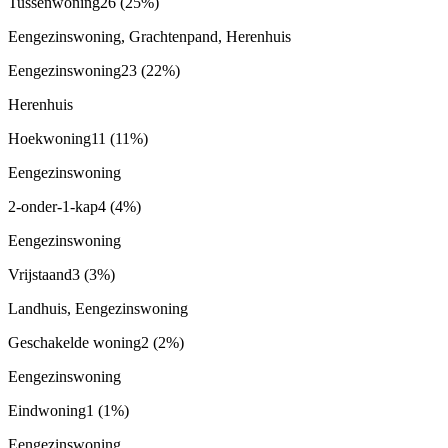
Tussenwoning
26
(25%)
Eengezinswoning, Grachtenpand, Herenhuis
Eengezinswoning
23
(22%)
Herenhuis
Hoekwoning
11
(11%)
Eengezinswoning
2-onder-1-kap
4
(4%)
Eengezinswoning
Vrijstaand
3
(3%)
Landhuis, Eengezinswoning
Geschakelde woning
2
(2%)
Eengezinswoning
Eindwoning
1
(1%)
Eengezinswoning