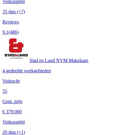
Verkooptijd
35 dgn
(+7)
Reviews
9.1
(486)
Stad en Land NVM Makelaars
4 gedeelde werkgebieden
Verkocht
55
Gem. prijs
€ 379.000
Verkooptijd
29 dgn
(+1)