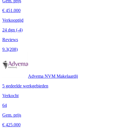
Gem. prijs
€ 451.000
Verkooptijd
24 dgn
(-4)
Reviews
9.3
(208)
Advema NVM Makelaardij
5 gedeelde werkgebieden
Verkocht
64
Gem. prijs
€ 425.000