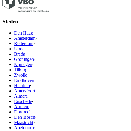
Steden
Den Haag
·
Amsterdam
·
Rotterdam
·
Utrecht
·
Breda
·
Groningen
·
Nijmegen
·
Tilburg
·
Zwolle
·
Eindhoven
·
Haarlem
·
Amersfoort
·
Almere
·
Enschede
·
Arnhem
·
Dordrecht
·
Den-Bosch
·
Maastricht
·
Apeldoorn
·