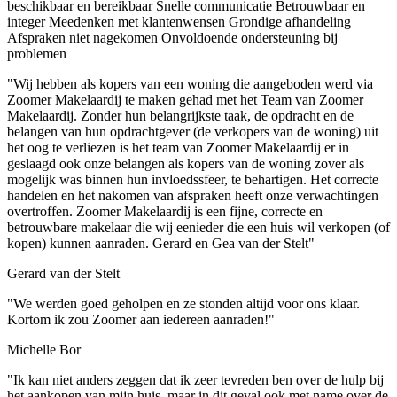
beschikbaar en bereikbaar
Snelle communicatie
Betrouwbaar en
integer
Meedenken met klantenwensen
Grondige afhandeling
Afspraken niet nagekomen
Onvoldoende ondersteuning bij
problemen
"Wij hebben als kopers van een woning die aangeboden werd via
Zoomer Makelaardij te maken gehad met het Team van Zoomer
Makelaardij. Zonder hun belangrijkste taak, de opdracht en de
belangen van hun opdrachtgever (de verkopers van de woning) uit
het oog te verliezen is het team van Zoomer Makelaardij er in
geslaagd ook onze belangen als kopers van de woning zover als
mogelijk was binnen hun invloedssfeer, te behartigen. Het correcte
handelen en het nakomen van afspraken heeft onze verwachtingen
overtroffen. Zoomer Makelaardij is een fijne, correcte en
betrouwbare makelaar die wij eenieder die een huis wil verkopen (of
kopen) kunnen aanraden. Gerard en Gea van der Stelt"
Gerard van der Stelt
"We werden goed geholpen en ze stonden altijd voor ons klaar.
Kortom ik zou Zoomer aan iedereen aanraden!"
Michelle Bor
"Ik kan niet anders zeggen dat ik zeer tevreden ben over de hulp bij
het aankopen van mijn huis, maar in dit geval ook met name over de