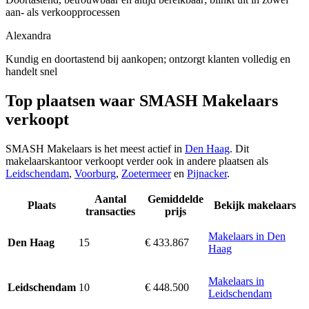
aan- als verkoopprocessen
Alexandra
Kundig en doortastend bij aankopen; ontzorgt klanten volledig en
handelt snel
Top plaatsen waar SMASH Makelaars
verkoopt
SMASH Makelaars is het meest actief in
Den Haag
. Dit
makelaarskantoor verkoopt verder ook in andere plaatsen als
Leidschendam
,
Voorburg
,
Zoetermeer
en
Pijnacker
.
Aantal
Gemiddelde
Plaats
Bekijk makelaars
transacties
prijs
Makelaars in Den
15
€ 433.867
Den Haag
Haag
Makelaars in
10
€ 448.500
Leidschendam
Leidschendam