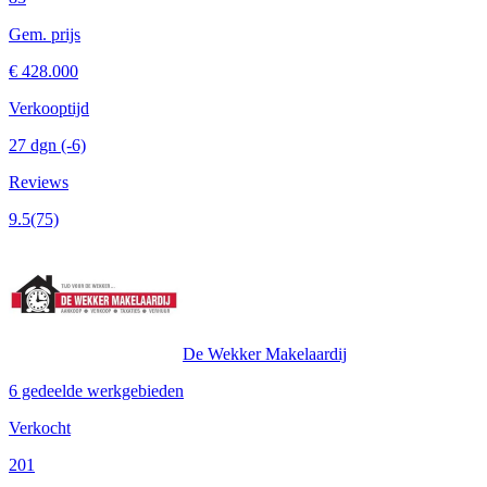
Gem. prijs
€ 428.000
Verkooptijd
27 dgn
(-6)
Reviews
9.5
(75)
De Wekker Makelaardij
6 gedeelde werkgebieden
Verkocht
201