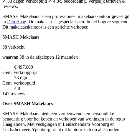
✓ 33 dagen verkooptijd ✓ 4.8/5 beoordeling. Vergelijk tarieven &
reviews.
SMASH Makelaars is een professioneel makelaarskantoor
gevestigd
in
Den Haag
.
De makelaar is gespecialiseerd in het hogere segment.
Dit makelaarskantoor is een gerichte verkoper.
SMASH Makelaars
38
verkocht
waarvan 38 in de afgelopen 12 maanden
€ 497.000
Gem. verkoopprijs
33 dgn
Gem. verkooptijd
4.8
147 reviews
Over SMASH Makelaars
SMASH Makelaars biedt een vernieuwende en persoonlijke
benadering voor het kopen en verkopen van woningen in de regio
Haaglanden. Met vestigingen in Leidschendam-Voorburg en
Leidschenveen-Ypenburg, richt dit kantoor zich op alle soorten