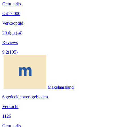
Gem. prijs
€ 417.000
Verkooptijd
29 dgn
(-4)
Reviews
9.2
(105)
Makelaarsland
6 gedeelde werkgebieden
Verkocht
1126
Gem. prijs