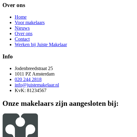
Over ons
Home
Voor makelaars
Nieuws
Over ons
Contact
Werken bij Juiste Makelaar
Info
Jodenbreedstraat 25
1011 PZ Amsterdam
020 244 2818
info@juistemakelaar.nl
KvK: 81234567
Onze makelaars zijn aangesloten bij: