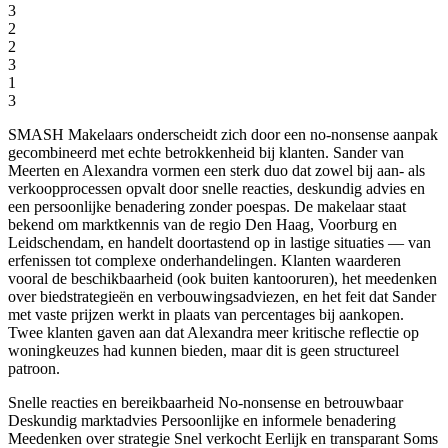
3
2
2
3
1
3
SMASH Makelaars onderscheidt zich door een no-nonsense aanpak
gecombineerd met echte betrokkenheid bij klanten. Sander van
Meerten en Alexandra vormen een sterk duo dat zowel bij aan- als
verkoopprocessen opvalt door snelle reacties, deskundig advies en
een persoonlijke benadering zonder poespas. De makelaar staat
bekend om marktkennis van de regio Den Haag, Voorburg en
Leidschendam, en handelt doortastend op in lastige situaties — van
erfenissen tot complexe onderhandelingen. Klanten waarderen
vooral de beschikbaarheid (ook buiten kantooruren), het meedenken
over biedstrategieën en verbouwingsadviezen, en het feit dat Sander
met vaste prijzen werkt in plaats van percentages bij aankopen.
Twee klanten gaven aan dat Alexandra meer kritische reflectie op
woningkeuzes had kunnen bieden, maar dit is geen structureel
patroon.
Snelle reacties en bereikbaarheid
No-nonsense en betrouwbaar
Deskundig marktadvies
Persoonlijke en informele benadering
Meedenken over strategie
Snel verkocht
Eerlijk en transparant
Soms