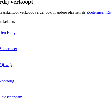
dij verkoopt
laarskantoor verkoopt verder ook in andere plaatsen als
Zoetermeer
,
Ri
makelaars
 Den Haag
 Zoetermeer
Rijswijk
 Voorburg
 Leidschendam