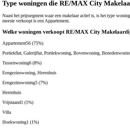
Type woningen die RE/MAX City Makelaar
Naast het prijssegment waar een makelaar actief is, is het type wo
meeste verkoopt is een Appartement.
Welke woningen verkoopt RE/MAX City Makelaardi
Appartement
56
(75%)
Portiekflat, Galerijflat, Portiekwoning, Bovenwoning, Benedenwoni
Tussenwoning
6
(8%)
Eengezinswoning, Herenhuis
Eengezinswoning
5
(7%)
Herenhuis
Vrijstaand
1
(1%)
Villa
Hoekwoning
1
(1%)