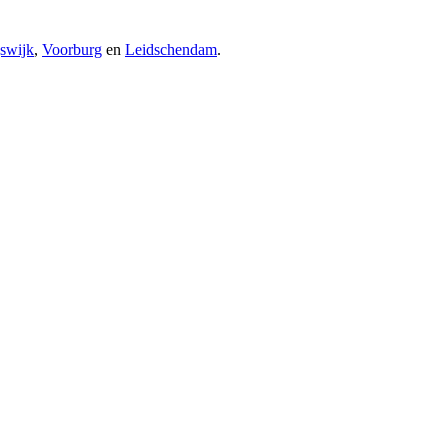
jswijk
,
Voorburg
en
Leidschendam
.