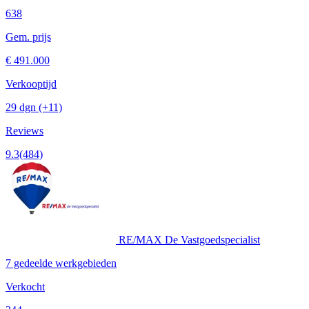
638
Gem. prijs
€ 491.000
Verkooptijd
29 dgn
(+11)
Reviews
9.3
(484)
RE/MAX De Vastgoedspecialist
7 gedeelde werkgebieden
Verkocht