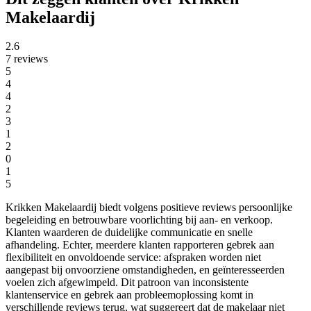
Makelaardij
2.6
7 reviews
5
4
4
2
3
1
2
0
1
5
Krikken Makelaardij biedt volgens positieve reviews persoonlijke
begeleiding en betrouwbare voorlichting bij aan- en verkoop.
Klanten waarderen de duidelijke communicatie en snelle
afhandeling. Echter, meerdere klanten rapporteren gebrek aan
flexibiliteit en onvoldoende service: afspraken worden niet
aangepast bij onvoorziene omstandigheden, en geïnteresseerden
voelen zich afgewimpeld. Dit patroon van inconsistente
klantenservice en gebrek aan probleemoplossing komt in
verschillende reviews terug, wat suggereert dat de makelaar niet