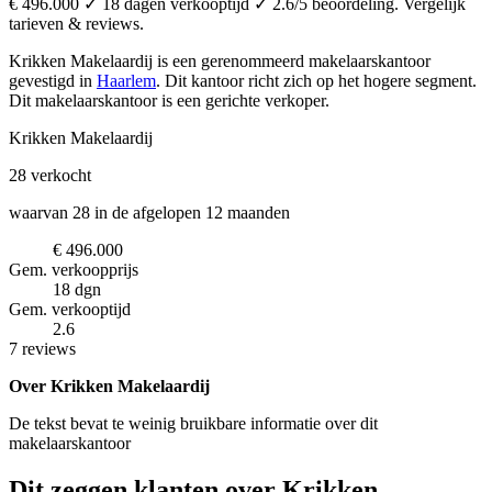
€ 496.000 ✓ 18 dagen verkooptijd ✓ 2.6/5 beoordeling. Vergelijk
tarieven & reviews.
Krikken Makelaardij is een gerenommeerd makelaarskantoor
gevestigd in
Haarlem
.
Dit kantoor richt zich op het hogere segment.
Dit makelaarskantoor is een gerichte verkoper.
Krikken Makelaardij
28
verkocht
waarvan 28 in de afgelopen 12 maanden
€ 496.000
Gem. verkoopprijs
18 dgn
Gem. verkooptijd
2.6
7 reviews
Over Krikken Makelaardij
De tekst bevat te weinig bruikbare informatie over dit
makelaarskantoor
Dit zeggen klanten over Krikken