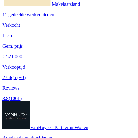
Makelaarsland
11 gedeelde werkgebieden
Verkocht
1126
Gem. prijs
€ 521.000
Verkooptijd
27 dgn
(+9)
Reviews
8.8
(1061)
VanHuyse - Partner in Wonen
8 gedeelde werkgebieden