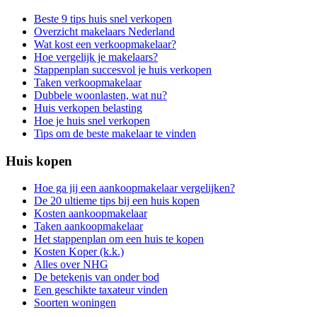
Beste 9 tips huis snel verkopen
Overzicht makelaars Nederland
Wat kost een verkoopmakelaar?
Hoe vergelijk je makelaars?
Stappenplan succesvol je huis verkopen
Taken verkoopmakelaar
Dubbele woonlasten, wat nu?
Huis verkopen belasting
Hoe je huis snel verkopen
Tips om de beste makelaar te vinden
Huis kopen
Hoe ga jij een aankoopmakelaar vergelijken?
De 20 ultieme tips bij een huis kopen
Kosten aankoopmakelaar
Taken aankoopmakelaar
Het stappenplan om een huis te kopen
Kosten Koper (k.k.)
Alles over NHG
De betekenis van onder bod
Een geschikte taxateur vinden
Soorten woningen