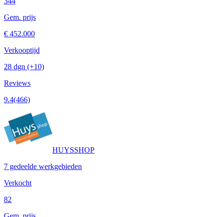
344
Gem. prijs
€ 452.000
Verkooptijd
28 dgn
(+10)
Reviews
9.4
(466)
HUYSSHOP
7 gedeelde werkgebieden
Verkocht
82
Gem. prijs