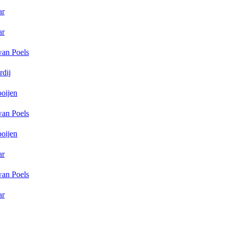
ar
ar
wan Poels
rdij
oijen
wan Poels
oijen
ar
wan Poels
ar