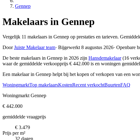
Gennep
Makelaars in Gennep
Vergelijk 11 makelaars in Gennep op prestaties en tarieven. Gemiddel
Door
Juiste Makelaar team
·
Bijgewerkt 8 augustus 2026
·
Openbare b
De beste makelaars in Gennep in 2026 zijn
Hansdemakelaar
(16 verk
waar de gemiddelde verkoopprijs € 442.000 is en woningen gemiddel
Een makelaar in Gennep helpt bij het kopen of verkopen van een won
Woningmarkt
Top makelaars
Kosten
Recent verkocht
Buurten
FAQ
Woningmarkt Gennep
€ 442.000
gemiddelde vraagprijs
€ 3.479
Prijs per m²
32 dagen