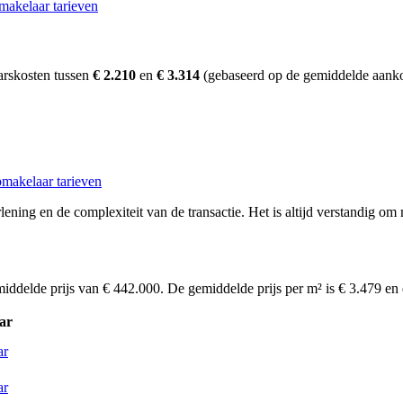
makelaar tarieven
arskosten tussen
€ 2.210
en
€ 3.314
(gebaseerd op de gemiddelde aanko
makelaar tarieven
ening en de complexiteit van de transactie. Het is altijd verstandig om
iddelde prijs van € 442.000. De gemiddelde prijs per m² is € 3.479 en
ar
ar
ar