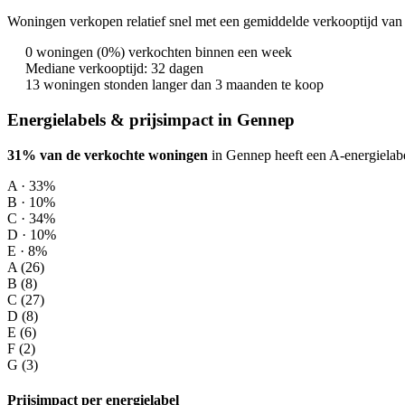
Woningen verkopen relatief snel met een gemiddelde verkooptijd van 
0 woningen (0%) verkochten binnen een week
Mediane verkooptijd: 32 dagen
13 woningen stonden langer dan 3 maanden te koop
Energielabels & prijsimpact in Gennep
31% van de verkochte woningen
in Gennep heeft een A-energielabe
A · 33%
B · 10%
C · 34%
D · 10%
E · 8%
A (26)
B (8)
C (27)
D (8)
E (6)
F (2)
G (3)
Prijsimpact per energielabel