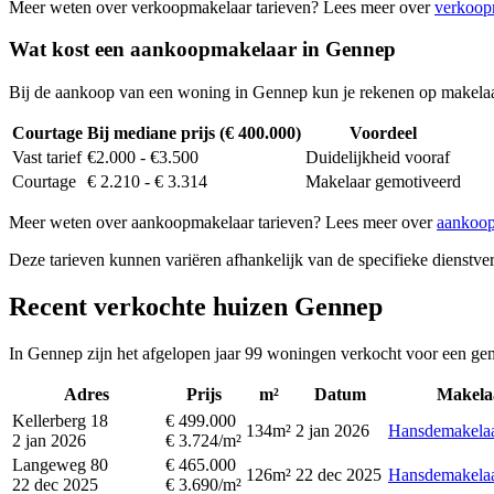
Meer weten over verkoopmakelaar tarieven? Lees meer over
verkoop
Wat kost een aankoopmakelaar in Gennep
Bij de aankoop van een woning in Gennep kun je rekenen op makela
Courtage
Bij mediane prijs (€ 400.000)
Voordeel
Vast tarief
€2.000 - €3.500
Duidelijkheid vooraf
Courtage
€ 2.210 - € 3.314
Makelaar gemotiveerd
Meer weten over aankoopmakelaar tarieven? Lees meer over
aankoop
Deze tarieven kunnen variëren afhankelijk van de specifieke dienstverl
Recent verkochte huizen Gennep
In Gennep zijn het afgelopen jaar 99 woningen verkocht voor een gem
Adres
Prijs
m²
Datum
Makela
Kellerberg 18
€ 499.000
134m²
2 jan 2026
Hansdemakela
2 jan 2026
€ 3.724/m²
Langeweg 80
€ 465.000
126m²
22 dec 2025
Hansdemakela
22 dec 2025
€ 3.690/m²