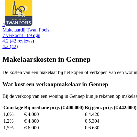
4
Makelaardij Twan Poels
7 verkocht
· 69 dgn
4.2
(42 reviews)
4.2
(42)
Makelaarskosten in Gennep
De kosten van een makelaar bij het kopen of verkopen van een woning v
Wat kost een verkoopmakelaar in Gennep
Bij de verkoop van een woning in Gennep kun je rekenen op makelaa
Courtage
Bij mediane prijs (€ 400.000)
Bij gem. prijs (€ 442.000)
1,0%
€ 4.000
€ 4.420
1,2%
€ 4.800
€ 5.304
1,5%
€ 6.000
€ 6.630