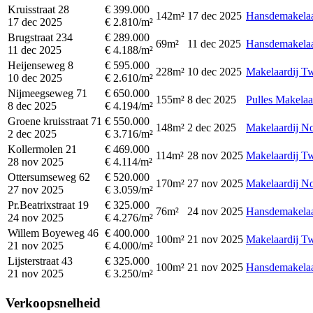
Kruisstraat 28
€ 399.000
142m²
17 dec 2025
Hansdemakela
17 dec 2025
€ 2.810/m²
Brugstraat 234
€ 289.000
69m²
11 dec 2025
Hansdemakela
11 dec 2025
€ 4.188/m²
Heijenseweg 8
€ 595.000
228m²
10 dec 2025
Makelaardij T
10 dec 2025
€ 2.610/m²
Nijmeegseweg 71
€ 650.000
155m²
8 dec 2025
Pulles Makelaa
8 dec 2025
€ 4.194/m²
Groene kruisstraat 71
€ 550.000
148m²
2 dec 2025
Makelaardij No
2 dec 2025
€ 3.716/m²
Kollermolen 21
€ 469.000
114m²
28 nov 2025
Makelaardij T
28 nov 2025
€ 4.114/m²
Ottersumseweg 62
€ 520.000
170m²
27 nov 2025
Makelaardij No
27 nov 2025
€ 3.059/m²
Pr.Beatrixstraat 19
€ 325.000
76m²
24 nov 2025
Hansdemakela
24 nov 2025
€ 4.276/m²
Willem Boyeweg 46
€ 400.000
100m²
21 nov 2025
Makelaardij T
21 nov 2025
€ 4.000/m²
Lijsterstraat 43
€ 325.000
100m²
21 nov 2025
Hansdemakela
21 nov 2025
€ 3.250/m²
Verkoopsnelheid