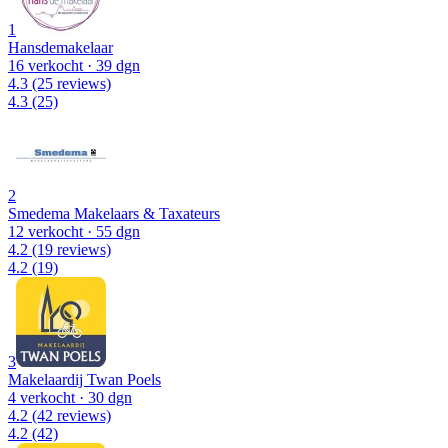
1
Hansdemakelaar
16 verkocht
· 39 dgn
4.3
(25 reviews)
4.3
(25)
2
Smedema Makelaars & Taxateurs
12 verkocht
· 55 dgn
4.2
(19 reviews)
4.2
(19)
3
Makelaardij Twan Poels
4 verkocht
· 30 dgn
4.2
(42 reviews)
4.2
(42)