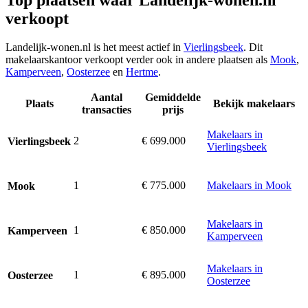
verkoopt
Landelijk-wonen.nl is het meest actief in
Vierlingsbeek
. Dit
makelaarskantoor verkoopt verder ook in andere plaatsen als
Mook
,
Kamperveen
,
Oosterzee
en
Hertme
.
Aantal
Gemiddelde
Plaats
Bekijk makelaars
transacties
prijs
Makelaars in
2
€ 699.000
Vierlingsbeek
Vierlingsbeek
1
€ 775.000
Makelaars in Mook
Mook
Makelaars in
1
€ 850.000
Kamperveen
Kamperveen
Makelaars in
1
€ 895.000
Oosterzee
Oosterzee