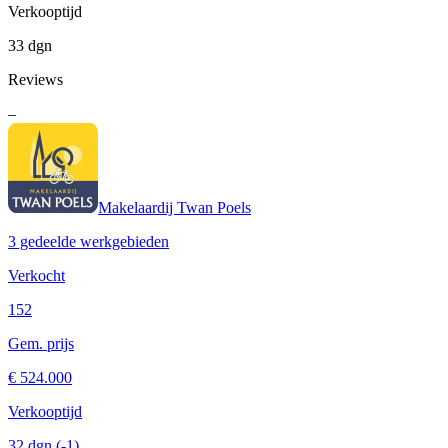
Verkooptijd
33 dgn
Reviews
–
Makelaardij Twan Poels
3 gedeelde werkgebieden
Verkocht
152
Gem. prijs
€ 524.000
Verkooptijd
32 dgn
(-1)