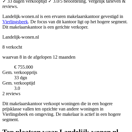
✓ 33 dagen verkooptijd ✓ 3.0/5 beoordeling. Vergelijk tarieven &
reviews.
Landelijk-wonen.nl is een ervaren makelaarskantoor
gevestigd in
Vierlingsbeek
.
De focus van dit kantoor ligt op het hogere segment.
Dit makelaarskantoor is een gerichte verkoper.
Landelijk-wonen.nl
8
verkocht
waarvan 8 in de afgelopen 12 maanden
€ 755.000
Gem. verkoopprijs
33 dgn
Gem. verkooptijd
3.0
2 reviews
Dit makelaarskantoor verkoopt woningen die in een hogere
prijsklasse vallen ten opzichte van andere woningen in
Vierlingsbeek en omgeving. De makelaar is actief in een hogere
segment.
Top plaatsen waar Landelijk-wonen.nl