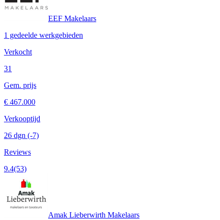
EEF Makelaars
1 gedeelde werkgebieden
Verkocht
31
Gem. prijs
€ 467.000
Verkooptijd
26 dgn
(-7)
Reviews
9.4
(53)
Amak Lieberwirth Makelaars