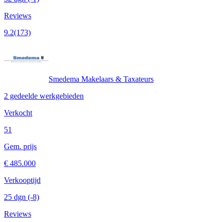
Reviews
9.2
(173)
Smedema Makelaars & Taxateurs
2 gedeelde werkgebieden
Verkocht
51
Gem. prijs
€ 485.000
Verkooptijd
25 dgn
(-8)
Reviews