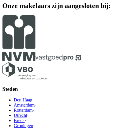
Onze makelaars zijn aangesloten bij:
Steden
Den Haag
·
Amsterdam
·
Rotterdam
·
Utrecht
·
Breda
·
Groningen
·