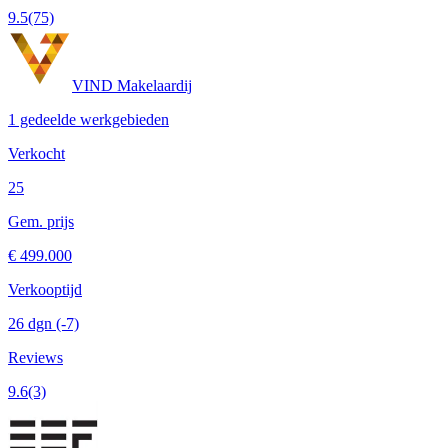
9.5
(75)
VIND Makelaardij
1 gedeelde werkgebieden
Verkocht
25
Gem. prijs
€ 499.000
Verkooptijd
26 dgn
(-7)
Reviews
9.6
(3)