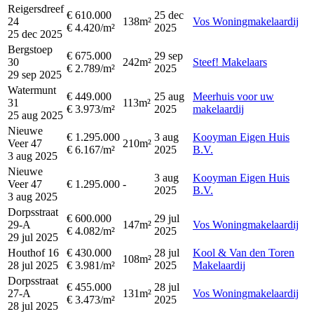
Reigersdreef
€ 610.000
25 dec
24
138m²
Vos Woningmakelaardij
€ 4.420/m²
2025
25 dec 2025
Bergstoep
€ 675.000
29 sep
30
242m²
Steef! Makelaars
€ 2.789/m²
2025
29 sep 2025
Watermunt
€ 449.000
25 aug
Meerhuis voor uw
31
113m²
€ 3.973/m²
2025
makelaardij
25 aug 2025
Nieuwe
€ 1.295.000
3 aug
Kooyman Eigen Huis
Veer 47
210m²
€ 6.167/m²
2025
B.V.
3 aug 2025
Nieuwe
3 aug
Kooyman Eigen Huis
Veer 47
€ 1.295.000
-
2025
B.V.
3 aug 2025
Dorpsstraat
€ 600.000
29 jul
29-A
147m²
Vos Woningmakelaardij
€ 4.082/m²
2025
29 jul 2025
Houthof 16
€ 430.000
28 jul
Kool & Van den Toren
108m²
28 jul 2025
€ 3.981/m²
2025
Makelaardij
Dorpsstraat
€ 455.000
28 jul
27-A
131m²
Vos Woningmakelaardij
€ 3.473/m²
2025
28 jul 2025