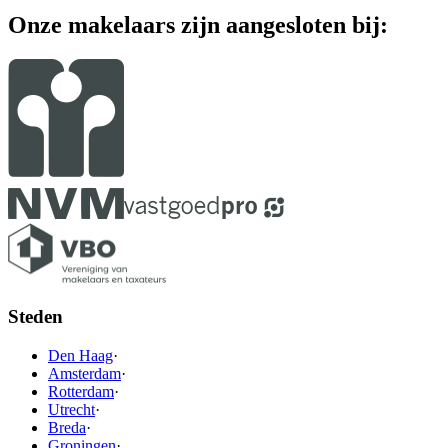
Onze makelaars zijn aangesloten bij:
Steden
Den Haag
·
Amsterdam
·
Rotterdam
·
Utrecht
·
Breda
·
Groningen
·