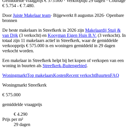
Gemiddelde vraagprijs € 575.000 · Verkooptijd 29 dagen · Courtage
€ 5.754 - € 7.480.
Door
Juiste Makelaar team
·
Bijgewerkt 8 augustus 2026
·
Openbare
bronnen
De beste makelaars in Streefkerk in 2026 zijn
Makelaardij Stuij &
van Dijk
(3 verkocht) en
Kooyman Eigen Huis B.V.
(3 verkocht)
. In
totaal zijn 11 makelaars actief in Streefkerk, waar de gemiddelde
verkoopprijs € 575.000 is en woningen gemiddeld in 29 dagen
verkocht worden.
Een makelaar in Streefkerk helpt bij het kopen of verkopen van een
woning in buurten als
Streefkerk-Buitengebied
.
Woningmarkt
Top makelaars
Kosten
Recent verkocht
Buurten
FAQ
Woningmarkt Streefkerk
€ 575.000
gemiddelde vraagprijs
€ 4.290
Prijs per m²
29 dagen