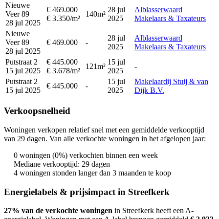
Nieuwe
€ 469.000
28 jul
Alblasserwaard
Veer 89
140m²
€ 3.350/m²
2025
Makelaars & Taxateurs
28 jul 2025
Nieuwe
28 jul
Alblasserwaard
Veer 89
€ 469.000
-
2025
Makelaars & Taxateurs
28 jul 2025
Putstraat 2
€ 445.000
15 jul
121m²
-
15 jul 2025
€ 3.678/m²
2025
Putstraat 2
15 jul
Makelaardij Stuij & van
€ 445.000
-
15 jul 2025
2025
Dijk B.V.
Verkoopsnelheid
Woningen verkopen relatief snel met een gemiddelde verkooptijd
van 29 dagen. Van alle verkochte woningen in het afgelopen jaar:
0 woningen (0%) verkochten binnen een week
Mediane verkooptijd: 29 dagen
4 woningen stonden langer dan 3 maanden te koop
Energielabels & prijsimpact in Streefkerk
27% van de verkochte woningen
in Streefkerk heeft een A-