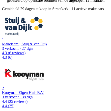
— gebaseerd op openbare bronnen van de afgelopen 12 maanden.
Gemiddeld 29 dagen te koop in Streefkerk
·
11 actieve makelaars
1
Makelaardij Stuij & van Dijk
3 verkocht
· 27 dgn
4.3
(6 reviews)
4.3
(6)
2
Kooyman Eigen Huis B.V.
3 verkocht
· 38 dgn
4.4
(25 reviews)
4.4
(25)