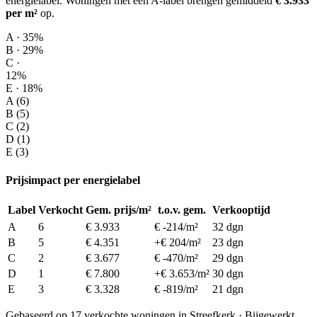
energielabel.
Woningen met een A-label brengen gemiddeld
€ 3.933
per m²
op
.
A · 35%
B · 29%
C ·
12%
E · 18%
A (6)
B (5)
C (2)
D (1)
E (3)
Prijsimpact per energielabel
Label
Verkocht
Gem. prijs/m²
t.o.v. gem.
Verkooptijd
A
6
€ 3.933
€ -214/m²
32 dgn
B
5
€ 4.351
+€ 204/m²
23 dgn
C
2
€ 3.677
€ -470/m²
29 dgn
D
1
€ 7.800
+€ 3.653/m²
30 dgn
E
3
€ 3.328
€ -819/m²
21 dgn
Gebaseerd op 17 verkochte woningen in Streefkerk · Bijgewerkt