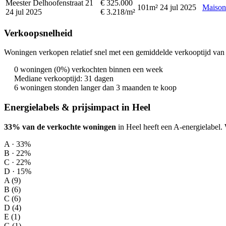
Meester Delhoofenstraat 21
€ 325.000
101m²
24 jul 2025
Maison
24 jul 2025
€ 3.218/m²
Verkoopsnelheid
Woningen verkopen relatief snel met een gemiddelde verkooptijd van 
0 woningen (0%) verkochten binnen een week
Mediane verkooptijd: 31 dagen
6 woningen stonden langer dan 3 maanden te koop
Energielabels & prijsimpact in Heel
33% van de verkochte woningen
in Heel heeft een A-energielabel.
A · 33%
B · 22%
C · 22%
D · 15%
A (9)
B (6)
C (6)
D (4)
E (1)
G (1)