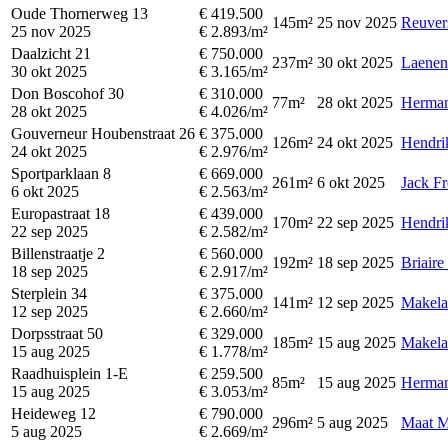
Oude Thornerweg 13
€ 419.500
145m²
25 nov 2025
Reuver
25 nov 2025
€ 2.893/m²
Daalzicht 21
€ 750.000
237m²
30 okt 2025
Laenen 
30 okt 2025
€ 3.165/m²
Don Boscohof 30
€ 310.000
77m²
28 okt 2025
Herman
28 okt 2025
€ 4.026/m²
Gouverneur Houbenstraat 26
€ 375.000
126m²
24 okt 2025
Hendri
24 okt 2025
€ 2.976/m²
Sportparklaan 8
€ 669.000
261m²
6 okt 2025
Jack Fr
6 okt 2025
€ 2.563/m²
Europastraat 18
€ 439.000
170m²
22 sep 2025
Hendri
22 sep 2025
€ 2.582/m²
Billenstraatje 2
€ 560.000
192m²
18 sep 2025
Briaire
18 sep 2025
€ 2.917/m²
Sterplein 34
€ 375.000
141m²
12 sep 2025
Makela
12 sep 2025
€ 2.660/m²
Dorpsstraat 50
€ 329.000
185m²
15 aug 2025
Makela
15 aug 2025
€ 1.778/m²
Raadhuisplein 1-E
€ 259.500
85m²
15 aug 2025
Herman
15 aug 2025
€ 3.053/m²
Heideweg 12
€ 790.000
296m²
5 aug 2025
Maat M
5 aug 2025
€ 2.669/m²