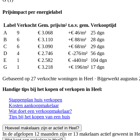
Prijsimpact per energielabel
Label
Verkocht
Gem. prijs/m²
t.o.v. gem.
Verkooptijd
A
9
€ 3.068
+€ 46/m²
25 dgn
B
6
€ 3.110
+€ 88/m²
28 dgn
C
6
€ 3.090
+€ 68/m²
29 dgn
D
4
€ 2.746
€ -276/m²
56 dgn
E
1
€ 2.582
€ -440/m²
104 dgn
G
1
€ 3.218
+€ 196/m²
17 dgn
Gebaseerd op 27 verkochte woningen in Heel · Bijgewerkt augustus
Handige tips bij het kopen of verkopen in Heel:
Stappenplan huis verkopen
Kosten aankoopmakelaar
Wat doet een verkoopmakelaar?
Tips bij het kopen van een huis
Hoeveel makelaars zijn er actief in Heel?
In de afgelopen 12 maanden zijn er 13 makelaars actief geweest in 