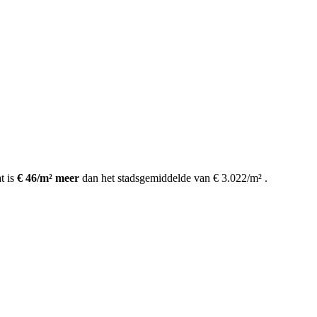
t is
€ 46/m² meer
dan het stadsgemiddelde van € 3.022/m²
.