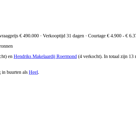
vraagprijs € 490.000 · Verkooptijd 31 dagen · Courtage € 4.900 - € 6.3
ronnen
cht) en
Hendriks Makelaardij Roermond
(4 verkocht)
. In totaal zijn 1
 in buurten als
Heel
.