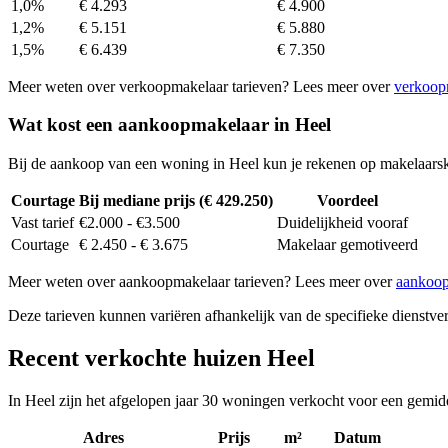
1,0%
€ 4.293
€ 4.900
1,2%
€ 5.151
€ 5.880
1,5%
€ 6.439
€ 7.350
Meer weten over verkoopmakelaar tarieven? Lees meer over
verkoop
Wat kost een aankoopmakelaar in Heel
Bij de aankoop van een woning in Heel kun je rekenen op makelaars
Courtage
Bij mediane prijs (€ 429.250)
Voordeel
Vast tarief
€2.000 - €3.500
Duidelijkheid vooraf
Courtage
€ 2.450 - € 3.675
Makelaar gemotiveerd
Meer weten over aankoopmakelaar tarieven? Lees meer over
aankoop
Deze tarieven kunnen variëren afhankelijk van de specifieke dienstverl
Recent verkochte huizen Heel
In Heel zijn het afgelopen jaar 30 woningen verkocht voor een gemid
Adres
Prijs
m²
Datum