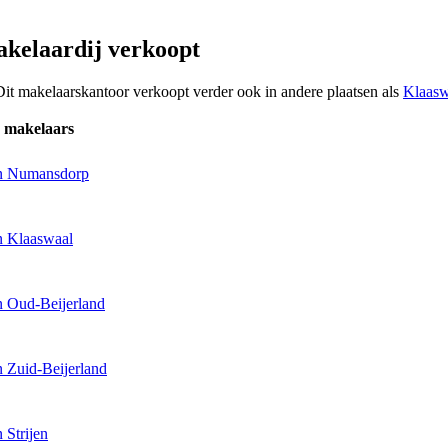
kelaardij verkoopt
Dit makelaarskantoor verkoopt verder ook in andere plaatsen als
Klaasw
 makelaars
in Numansdorp
n Klaaswaal
n Oud-Beijerland
n Zuid-Beijerland
 Strijen