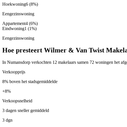
Hoekwoning
6
(8%)
Eengezinswoning
Appartement
4
(6%)
Eindwoning
1
(1%)
Eengezinswoning
Hoe presteert Wilmer & Van Twist Makel
In Numansdorp verkochten 12 makelaars samen 72 woningen het afgelo
Verkoopprijs
8% boven het stadsgemiddelde
+
8%
Verkoopsnelheid
3 dagen sneller gemiddeld
3 dgn