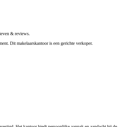
ieven & reviews.
gment.
Dit makelaarskantoor is een gerichte verkoper.
estigd. Het kantoor biedt persoonlijke aanpak en aandacht bij de