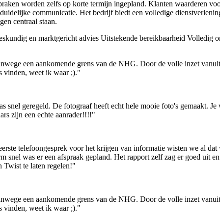
praken worden zelfs op korte termijn ingepland. Klanten waarderen vo
idelijke communicatie. Het bedrijf biedt een volledige dienstverlenin
en centraal staan.
skundig en marktgericht advies
Uitstekende bereikbaarheid
Volledig on
t vanwege een aankomende grens van de NHG. Door de volle inzet vanu
 vinden, weet ik waar ;)."
as snel geregeld. De fotograaf heeft echt hele mooie foto's gemaakt. Je
s zijn een echte aanrader!!!!"
rste telefoongesprek voor het krijgen van informatie wisten we al dat 
 snel was er een afspraak gepland. Het rapport zelf zag er goed uit en
Twist te laten regelen!"
t vanwege een aankomende grens van de NHG. Door de volle inzet vanu
 vinden, weet ik waar ;)."