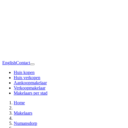
English
Contact
Huis kopen
Huis verkopen
Aankoopmakelaar
Verkoopmakelaar
Makelaars per stad
Home
Makelaars
Numansdorp