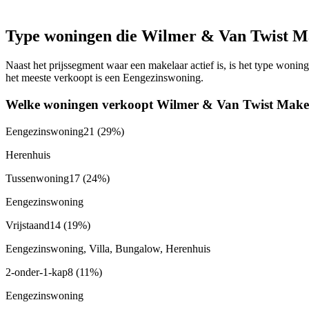
Type woningen die Wilmer & Van Twist Ma
Naast het prijssegment waar een makelaar actief is, is het type won
het meeste verkoopt is een Eengezinswoning.
Welke woningen verkoopt Wilmer & Van Twist Make
Eengezinswoning
21
(29%)
Herenhuis
Tussenwoning
17
(24%)
Eengezinswoning
Vrijstaand
14
(19%)
Eengezinswoning, Villa, Bungalow, Herenhuis
2-onder-1-kap
8
(11%)
Eengezinswoning