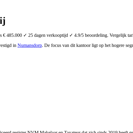
ij
€ 485.000 ✓ 25 dagen verkooptijd ✓ 4.9/5 beoordeling. Vergelijk tar
estigd in
Numansdorp
.
De focus van dit kantoor ligt op het hogere se
ceerd register NVM Makelaar en Taxateur dat zich sinds 2019 heeft gev