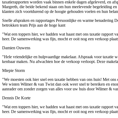
taxatierapporten worden vaak binnen enkele dagen afgeleverd, en afs
Margreth, die beide bekend staan om hun meelevende begeleiding en du
klanten zich voortdurend op de hoogte gehouden voelen en hun belang
Snelle afspraken en rapportages
Persoonlijke en warme benadering
De
betrokken team
Prijs aan de hoge kant
"Wat een toppers hier, we hadden wat haast met ons taxatie rappor
heer. De samenwerking was fijn, mocht er ooit nog een verkoop plaats
Damien Ouwens
"Hele vriendelijke en hulpvaardige makelaar. Afspraak voor taxatie w
kenbaar maken. Nu afwachten hoe de verkoop verloopt. Deze makelaar
Miepie Storm
"We moesten ook hier snel een taxatie hebben van ons huis! Met ons ee
We wisten Wilmer & van Twist dan ook weer snel te bereiken en enorm
aanrader om zonder zorgen van alles voor uw huis door Wilmer & van 
Dennis De Korte
"Wat een toppers hier, we hadden wat haast met ons taxatie rappor
heer. De samenwerking was fijn, mocht er ooit nog een verkoop plaats