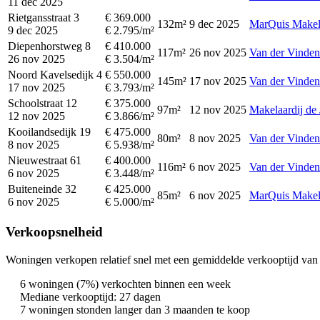
11 dec 2025
Rietgansstraat 3
€ 369.000
132m²
9 dec 2025
MarQuis Makel
9 dec 2025
€ 2.795/m²
Diepenhorstweg 8
€ 410.000
117m²
26 nov 2025
Van der Vinden
26 nov 2025
€ 3.504/m²
Noord Kavelsedijk 4
€ 550.000
145m²
17 nov 2025
Van der Vinden
17 nov 2025
€ 3.793/m²
Schoolstraat 12
€ 375.000
97m²
12 nov 2025
Makelaardij de
12 nov 2025
€ 3.866/m²
Kooilandsedijk 19
€ 475.000
80m²
8 nov 2025
Van der Vinden
8 nov 2025
€ 5.938/m²
Nieuwestraat 61
€ 400.000
116m²
6 nov 2025
Van der Vinden
6 nov 2025
€ 3.448/m²
Buiteneinde 32
€ 425.000
85m²
6 nov 2025
MarQuis Makel
6 nov 2025
€ 5.000/m²
Verkoopsnelheid
Woningen verkopen relatief snel met een gemiddelde verkooptijd van 
6 woningen (7%) verkochten binnen een week
Mediane verkooptijd: 27 dagen
7 woningen stonden langer dan 3 maanden te koop