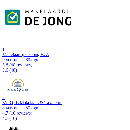
1
Makelaardij de Jong B.V.
9 verkocht
· 39 dgn
3.6
(48 reviews)
3.6
(48)
2
MarQuis Makelaars & Taxateurs
8 verkocht
· 50 dgn
4.7
(16 reviews)
4.7
(16)