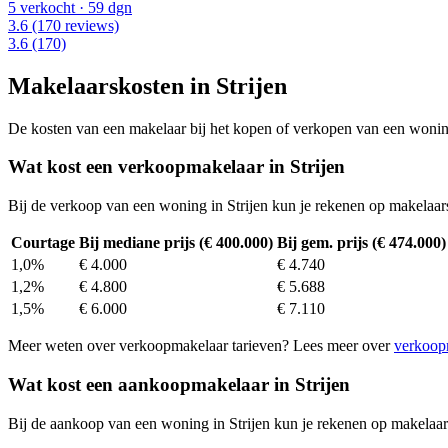
5 verkocht
· 59 dgn
3.6
(170 reviews)
3.6
(170)
Makelaarskosten in Strijen
De kosten van een makelaar bij het kopen of verkopen van een woning v
Wat kost een verkoopmakelaar in Strijen
Bij de verkoop van een woning in Strijen kun je rekenen op makelaa
Courtage
Bij mediane prijs (€ 400.000)
Bij gem. prijs (€ 474.000)
1,0%
€ 4.000
€ 4.740
1,2%
€ 4.800
€ 5.688
1,5%
€ 6.000
€ 7.110
Meer weten over verkoopmakelaar tarieven? Lees meer over
verkoop
Wat kost een aankoopmakelaar in Strijen
Bij de aankoop van een woning in Strijen kun je rekenen op makelaa