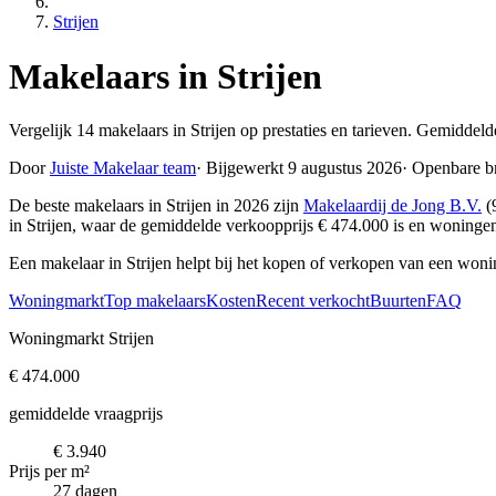
Strijen
Makelaars in Strijen
Vergelijk 14 makelaars in Strijen op prestaties en tarieven. Gemiddel
Door
Juiste Makelaar team
·
Bijgewerkt 9 augustus 2026
·
Openbare b
De beste makelaars in Strijen in 2026 zijn
Makelaardij de Jong B.V.
(
in Strijen, waar de gemiddelde verkoopprijs € 474.000 is en woning
Een makelaar in Strijen helpt bij het kopen of verkopen van een woni
Woningmarkt
Top makelaars
Kosten
Recent verkocht
Buurten
FAQ
Woningmarkt Strijen
€ 474.000
gemiddelde vraagprijs
€ 3.940
Prijs per m²
27 dagen