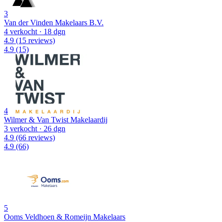
3
Van der Vinden Makelaars B.V.
4 verkocht
· 18 dgn
4.9
(15 reviews)
4.9
(15)
4
Wilmer & Van Twist Makelaardij
3 verkocht
· 26 dgn
4.9
(66 reviews)
4.9
(66)
5
Ooms Veldhoen & Romeijn Makelaars