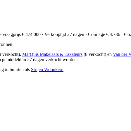
de vraagprijs € 474.000 · Verkooptijd 27 dagen · Courtage € 4.736 - € 6
ronnen
9 verkocht),
MarQuis Makelaars & Taxateurs
(8 verkocht) en
Van der 
en gemiddeld in 27 dagen verkocht worden.
ng in buurten als
Strijen Woonkern
.