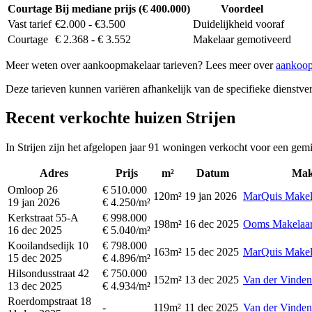
Courtage
Bij mediane prijs (€ 400.000)
Voordeel
Vast tarief
€2.000 - €3.500
Duidelijkheid vooraf
Courtage
€ 2.368 - € 3.552
Makelaar gemotiveerd
Meer weten over aankoopmakelaar tarieven? Lees meer over
aankoop
Deze tarieven kunnen variëren afhankelijk van de specifieke dienstverl
Recent verkochte huizen Strijen
In Strijen zijn het afgelopen jaar 91 woningen verkocht voor een gem
Adres
Prijs
m²
Datum
Mak
Omloop 26
€ 510.000
120m²
19 jan 2026
MarQuis Makel
19 jan 2026
€ 4.250/m²
Kerkstraat 55-A
€ 998.000
198m²
16 dec 2025
Ooms Makelaa
16 dec 2025
€ 5.040/m²
Kooilandsedijk 10
€ 798.000
163m²
15 dec 2025
MarQuis Makel
15 dec 2025
€ 4.896/m²
Hilsondusstraat 42
€ 750.000
152m²
13 dec 2025
Van der Vinden
13 dec 2025
€ 4.934/m²
Roerdompstraat 18
-
119m²
11 dec 2025
Van der Vinden