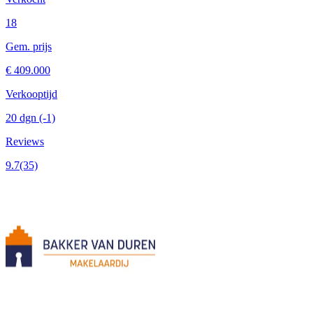
18
Gem. prijs
€ 409.000
Verkooptijd
20 dgn
(-1)
Reviews
9.7
(35)