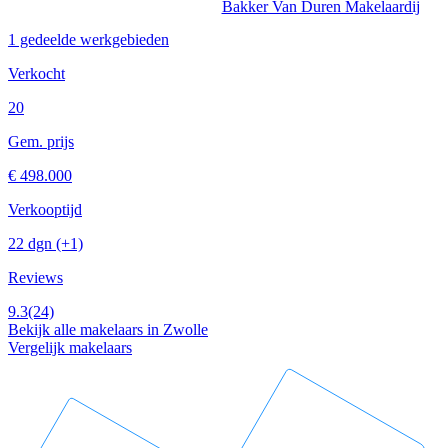
Bakker Van Duren Makelaardij
1 gedeelde werkgebieden
Verkocht
20
Gem. prijs
€ 498.000
Verkooptijd
22 dgn
(+1)
Reviews
9.3
(24)
Bekijk alle makelaars in Zwolle
Vergelijk makelaars