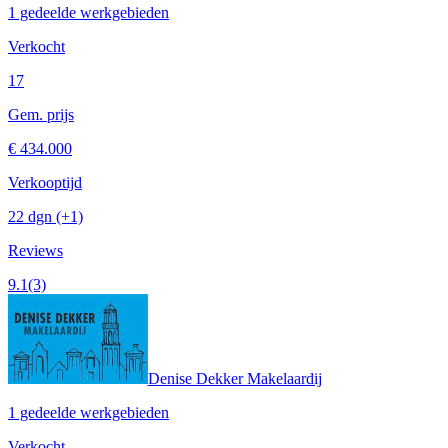
1 gedeelde werkgebieden
Verkocht
17
Gem. prijs
€ 434.000
Verkooptijd
22 dgn
(+1)
Reviews
9.1
(3)
Denise Dekker Makelaardij
1 gedeelde werkgebieden
Verkocht