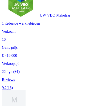
UW VBO Makelaar
1 gedeelde werkgebieden
Verkocht
10
Gem. prijs
€ 419.000
Verkooptijd
22 dgn
(+1)
Reviews
9.2
(16)