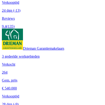
Verkooptijd
24 dgn
(-13)
Reviews
9.4
(135)
Drieman Garantiemakelaars
3 gedeelde werkgebieden
Verkocht
264
Gem. prijs
€ 540.000
Verkooptijd
28 dgn
(-9)