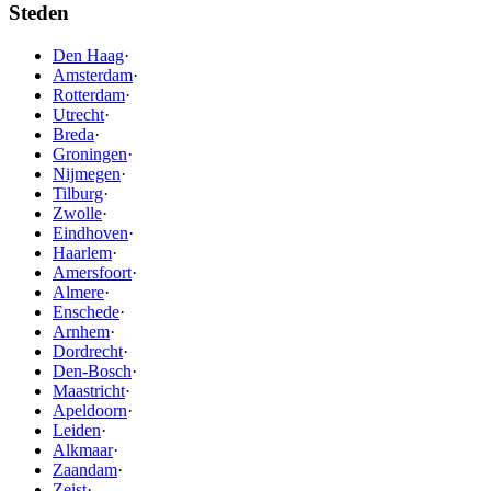
Steden
Den Haag
·
Amsterdam
·
Rotterdam
·
Utrecht
·
Breda
·
Groningen
·
Nijmegen
·
Tilburg
·
Zwolle
·
Eindhoven
·
Haarlem
·
Amersfoort
·
Almere
·
Enschede
·
Arnhem
·
Dordrecht
·
Den-Bosch
·
Maastricht
·
Apeldoorn
·
Leiden
·
Alkmaar
·
Zaandam
·
Zeist
·