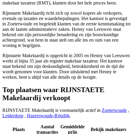
makelaar taxateur (RMT), klanten door het hele proces heen.
Rijnstaete Makelaardij richt zich op zowel kopers als verkopers,
evenals op taxaties en waardebepalingen. Het kantoor is gevestigd
in Zoeterwoude en begeleidt klanten van de eerste kennismaking tot
aan de laatste administratieve zaken. Henny van Leeuwen staat
bekend om zijn persoonlijke benadering en zijn bouwkundige
achtergrond, wat hem in staat stelt om alle ins en outs van een
woning te begrijpen.
Rijnstaete Makelaardij is opgericht in 2005 en Henny van Leeuwen
werkt al bijna 35 jaar als register makelaar taxateur. Het kantoor
staat bekend om zijn deskundigheid, betrokkenheid en de tijd die
wordt genomen voor klanten. Door uitsluitend met Henny te
werken, bent u altijd van alle details op de hoogte.
Top plaatsen waar RIJNSTAETE
Makelaardij verkoopt
RIJNSTAETE Makelaardij is voornamelijk actief in
Zoeterwoude
,
Leiderdorp
,
Hazerswoude-Rijndijk
.
Aantal
Gemiddelde
Plaats
Bekijk makelaars
transacties
prijs