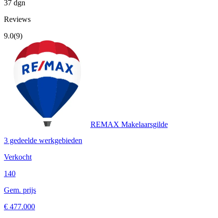
37 dgn
Reviews
9.0
(9)
REMAX Makelaarsgilde
3 gedeelde werkgebieden
Verkocht
140
Gem. prijs
€ 477.000