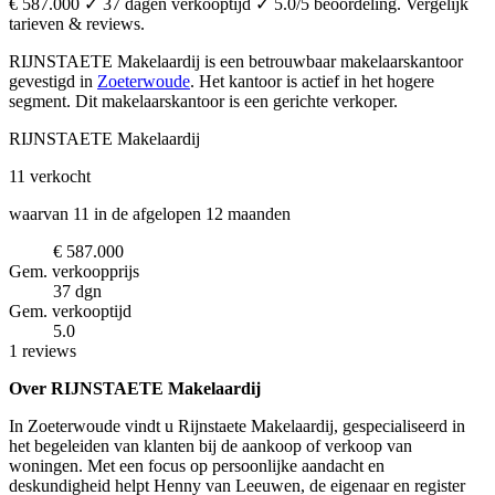
€ 587.000 ✓ 37 dagen verkooptijd ✓ 5.0/5 beoordeling. Vergelijk
tarieven & reviews.
RIJNSTAETE Makelaardij is een betrouwbaar makelaarskantoor
gevestigd in
Zoeterwoude
.
Het kantoor is actief in het hogere
segment.
Dit makelaarskantoor is een gerichte verkoper.
RIJNSTAETE Makelaardij
11
verkocht
waarvan 11 in de afgelopen 12 maanden
€ 587.000
Gem. verkoopprijs
37 dgn
Gem. verkooptijd
5.0
1 reviews
Over RIJNSTAETE Makelaardij
In Zoeterwoude vindt u Rijnstaete Makelaardij, gespecialiseerd in
het begeleiden van klanten bij de aankoop of verkoop van
woningen. Met een focus op persoonlijke aandacht en
deskundigheid helpt Henny van Leeuwen, de eigenaar en register