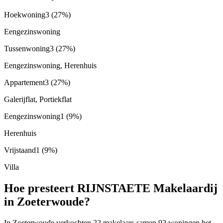
Hoekwoning
3
(27%)
Eengezinswoning
Tussenwoning
3
(27%)
Eengezinswoning, Herenhuis
Appartement
3
(27%)
Galerijflat, Portiekflat
Eengezinswoning
1
(9%)
Herenhuis
Vrijstaand
1
(9%)
Villa
Hoe presteert RIJNSTAETE Makelaardij
in Zoeterwoude?
In Zoeterwoude verkochten 22 makelaars samen 92 woningen het