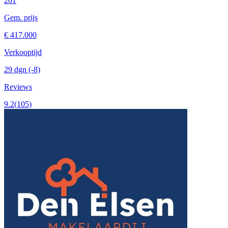
201
Gem. prijs
€ 417.000
Verkooptijd
29 dgn
(-8)
Reviews
9.2
(105)