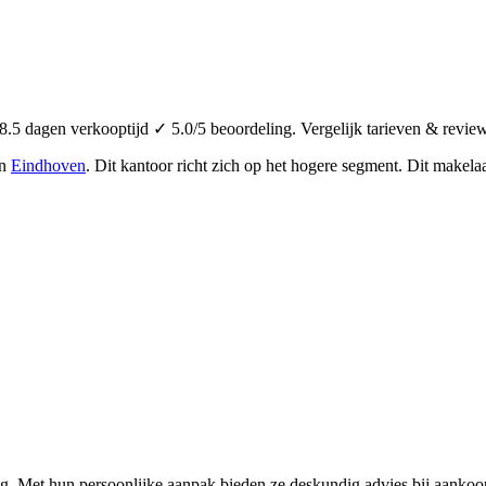
5 dagen verkooptijd ✓ 5.0/5 beoordeling. Vergelijk tarieven & review
in
Eindhoven
.
Dit kantoor richt zich op het hogere segment.
Dit makelaa
Met hun persoonlijke aanpak bieden ze deskundig advies bij aankoop e