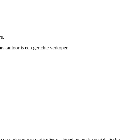
s.
rskantoor is een gerichte verkoper.
n verkoop van particulier vastgoed, evenals specialistische