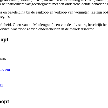
 op het particuliere vastgoedsegment met een onderscheidende benadering
 en begeleiding bij de aankoop en verkoop van woningen. Ze zijn ook g
egio's.
theid. Geert van de Meulengraaf, een van de adviseurs, beschrijft het v
vice, waardoor ze zich onderscheiden in de makelaarssector.
oopt
aars
dhoven
el
oopt