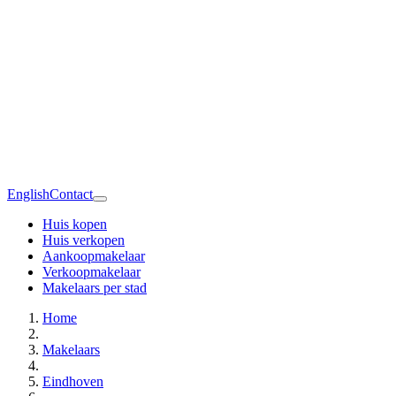
English
Contact
Huis kopen
Huis verkopen
Aankoopmakelaar
Verkoopmakelaar
Makelaars per stad
Home
Makelaars
Eindhoven