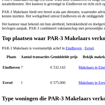
taxatiediensten. Het kantoor is gevestigd in Eindhoven en richt zich
PAR-3 Makelaars biedt een breed scala aan diensten, waaronder advies
kennis inzetten. Het werkgebied omvat Eindhoven en de omliggende r
Het kantoor staat bekend om hun alertheid, betrokkenheid en doelgerich
bevlogen aanpak. PAR-3 combineert vakmanschap met persoonlijke ser
Top plaatsen waar PAR-3 Makelaars verk
PAR-3 Makelaars is voornamelijk actief in
Eindhoven
,
Eersel
.
Plaats
Aantal transacties
Gemiddelde prijs
Bekijk makel
7
€ 532.143
Makelaars in Ein
Eindhoven
1
€ 575.000
Makelaars in Eers
Eersel
Type woningen die PAR-3 Makelaars verk