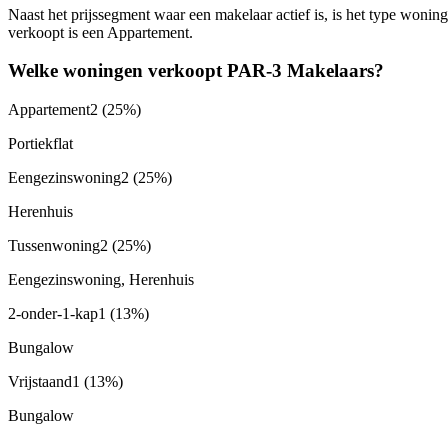
Naast het prijssegment waar een makelaar actief is, is het type won
verkoopt is een Appartement.
Welke woningen verkoopt PAR-3 Makelaars?
Appartement
2
(25%)
Portiekflat
Eengezinswoning
2
(25%)
Herenhuis
Tussenwoning
2
(25%)
Eengezinswoning, Herenhuis
2-onder-1-kap
1
(13%)
Bungalow
Vrijstaand
1
(13%)
Bungalow