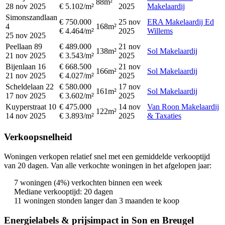
88m²
28 nov 2025
€ 5.102/m²
2025
Makelaardij
Simonszandlaan
€ 750.000
25 nov
ERA Makelaardij Ed
4
168m²
€ 4.464/m²
2025
Willems
25 nov 2025
Peellaan 89
€ 489.000
21 nov
138m²
Sol Makelaardij
21 nov 2025
€ 3.543/m²
2025
Bijenlaan 16
€ 668.500
21 nov
166m²
Sol Makelaardij
21 nov 2025
€ 4.027/m²
2025
Scheldelaan 22
€ 580.000
17 nov
161m²
Sol Makelaardij
17 nov 2025
€ 3.602/m²
2025
Kuyperstraat 10
€ 475.000
14 nov
Van Roon Makelaardij
122m²
14 nov 2025
€ 3.893/m²
2025
& Taxaties
Verkoopsnelheid
Woningen verkopen relatief snel met een gemiddelde verkooptijd
van 20 dagen. Van alle verkochte woningen in het afgelopen jaar:
7 woningen (4%) verkochten binnen een week
Mediane verkooptijd: 20 dagen
11 woningen stonden langer dan 3 maanden te koop
Energielabels & prijsimpact in Son en Breugel