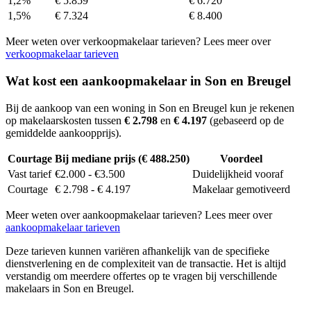
1,2%
€ 5.859
€ 6.720
1,5%
€ 7.324
€ 8.400
Meer weten over verkoopmakelaar tarieven? Lees meer over
verkoopmakelaar tarieven
Wat kost een aankoopmakelaar in Son en Breugel
Bij de aankoop van een woning in Son en Breugel kun je rekenen
op makelaarskosten tussen
€ 2.798
en
€ 4.197
(gebaseerd op de
gemiddelde aankoopprijs).
Courtage
Bij mediane prijs (€ 488.250)
Voordeel
Vast tarief
€2.000 - €3.500
Duidelijkheid vooraf
Courtage
€ 2.798 - € 4.197
Makelaar gemotiveerd
Meer weten over aankoopmakelaar tarieven? Lees meer over
aankoopmakelaar tarieven
Deze tarieven kunnen variëren afhankelijk van de specifieke
dienstverlening en de complexiteit van de transactie. Het is altijd
verstandig om meerdere offertes op te vragen bij verschillende
makelaars in Son en Breugel.