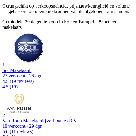
Gerangschikt op verkoopsnelheid, prijsnauwkeurigheid en volume
— gebaseerd op openbare bronnen van de afgelopen 12 maanden.
Gemiddeld 20 dagen te koop in Son en Breugel
·
39 actieve
makelaars
1
Sol Makelaardij
27 verkocht
· 26 dgn
4.5
(19 reviews)
4.5
(19)
2
Van Roon Makelaardij & Taxaties B.V.
18 verkocht
· 29 dgn
5.0
(11 reviews)