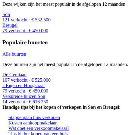
Deze wijken zijn het meest populair in de afgelopen 12 maanden.
Son
121 verkocht
· € 532.500
Breugel
79 verkocht
· € 450.000
Populaire buurten
Alle buurten
Deze buurten zijn het meest populair in de afgelopen 12 maanden.
De Gentiaan
107 verkocht
· € 525.000
't Eigen en Hoogstraat
79 verkocht
· € 450.000
Verspreide huizen Son
14 verkocht
· € 616.250
Handige tips bij het kopen of verkopen in Son en Breugel:
Stappenplan huis verkopen
Kosten aankoopmakelaar
Wat doet een verkoopmakelaar?
Tips bij het kopen van een huis