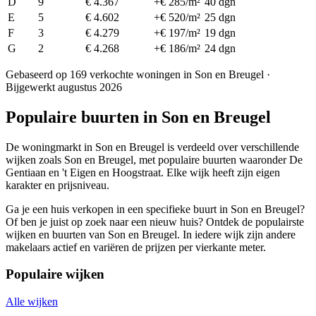
D
9
€ 4.367
+€ 285/m²
40 dgn
E
5
€ 4.602
+€ 520/m²
25 dgn
F
3
€ 4.279
+€ 197/m²
19 dgn
G
2
€ 4.268
+€ 186/m²
24 dgn
Gebaseerd op 169 verkochte woningen in Son en Breugel ·
Bijgewerkt augustus 2026
Populaire buurten in Son en Breugel
De woningmarkt in Son en Breugel is verdeeld over verschillende
wijken zoals Son en Breugel, met populaire buurten waaronder De
Gentiaan en 't Eigen en Hoogstraat. Elke wijk heeft zijn eigen
karakter en prijsniveau.
Ga je een huis verkopen in een specifieke buurt in Son en Breugel?
Of ben je juist op zoek naar een nieuw huis? Ontdek de populairste
wijken en buurten van Son en Breugel. In iedere wijk zijn andere
makelaars actief en variëren de prijzen per vierkante meter.
Populaire wijken
Alle wijken