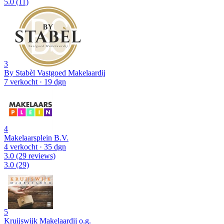
5.0
(11)
3
By Stabèl Vastgoed Makelaardij
7 verkocht
· 19 dgn
4
Makelaarsplein B.V.
4 verkocht
· 35 dgn
3.0
(29 reviews)
3.0
(29)
5
Kruijswijk Makelaardij o.g.