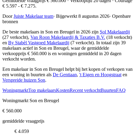
Gemiddelde vraagprijs € 560.000 · Verkooptijd 20 dagen · Courtage
€ 5.597 - € 7.275.
Door
Juiste Makelaar team
·
Bijgewerkt 8 augustus 2026
·
Openbare
bronnen
De beste makelaars in Son en Breugel in 2026 zijn
Sol Makelaardij
(27 verkocht),
Van Roon Makelaardij & Taxaties B.V.
(18 verkocht)
en
By Stabèl Vastgoed Makelaardij
(7 verkocht)
. In totaal zijn 39
makelaars actief in Son en Breugel, waar de gemiddelde
verkoopprijs € 560.000 is en woningen gemiddeld in 20 dagen
verkocht worden.
Een makelaar in Son en Breugel helpt bij het kopen of verkopen van
een woning in buurten als
De Gentiaan
,
't Eigen en Hoogstraat
en
Verspreide huizen Son
.
Woningmarkt
Top makelaars
Kosten
Recent verkocht
Buurten
FAQ
Woningmarkt Son en Breugel
€ 560.000
gemiddelde vraagprijs
€ 4.059