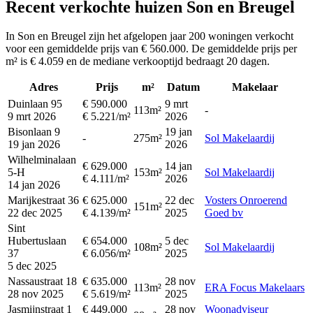
Recent verkochte huizen Son en Breugel
In Son en Breugel zijn het afgelopen jaar 200 woningen verkocht
voor een gemiddelde prijs van € 560.000. De gemiddelde prijs per
m² is € 4.059 en de mediane verkooptijd bedraagt 20 dagen.
Adres
Prijs
m²
Datum
Makelaar
Duinlaan 95
€ 590.000
9 mrt
113m²
-
9 mrt 2026
€ 5.221/m²
2026
Bisonlaan 9
19 jan
-
275m²
Sol Makelaardij
19 jan 2026
2026
Wilhelminalaan
€ 629.000
14 jan
5-H
153m²
Sol Makelaardij
€ 4.111/m²
2026
14 jan 2026
Marijkestraat 36
€ 625.000
22 dec
Vosters Onroerend
151m²
22 dec 2025
€ 4.139/m²
2025
Goed bv
Sint
Hubertuslaan
€ 654.000
5 dec
108m²
Sol Makelaardij
37
€ 6.056/m²
2025
5 dec 2025
Nassaustraat 18
€ 635.000
28 nov
113m²
ERA Focus Makelaars
28 nov 2025
€ 5.619/m²
2025
Jasmijnstraat 1
€ 449.000
28 nov
Woonadviseur