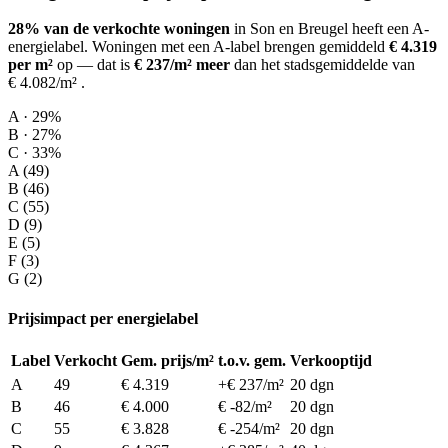
28% van de verkochte woningen
in Son en Breugel heeft een A-
energielabel.
Woningen met een A-label brengen gemiddeld
€ 4.319
per m²
op
— dat is
€ 237/m² meer
dan het stadsgemiddelde van
€ 4.082/m²
.
A · 29%
B · 27%
C · 33%
A (49)
B (46)
C (55)
D (9)
E (5)
F (3)
G (2)
Prijsimpact per energielabel
Label
Verkocht
Gem. prijs/m²
t.o.v. gem.
Verkooptijd
A
49
€ 4.319
+€ 237/m²
20 dgn
B
46
€ 4.000
€ -82/m²
20 dgn
C
55
€ 3.828
€ -254/m²
20 dgn