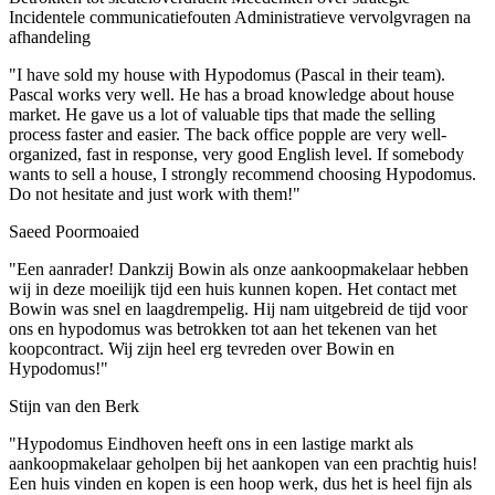
Incidentele communicatiefouten
Administratieve vervolgvragen na
afhandeling
"I have sold my house with Hypodomus (Pascal in their team).
Pascal works very well. He has a broad knowledge about house
market. He gave us a lot of valuable tips that made the selling
process faster and easier. The back office popple are very well-
organized, fast in response, very good English level. If somebody
wants to sell a house, I strongly recommend choosing Hypodomus.
Do not hesitate and just work with them!"
Saeed Poormoaied
"Een aanrader! Dankzij Bowin als onze aankoopmakelaar hebben
wij in deze moeilijk tijd een huis kunnen kopen. Het contact met
Bowin was snel en laagdrempelig. Hij nam uitgebreid de tijd voor
ons en hypodomus was betrokken tot aan het tekenen van het
koopcontract. Wij zijn heel erg tevreden over Bowin en
Hypodomus!"
Stijn van den Berk
"Hypodomus Eindhoven heeft ons in een lastige markt als
aankoopmakelaar geholpen bij het aankopen van een prachtig huis!
Een huis vinden en kopen is een hoop werk, dus het is heel fijn als