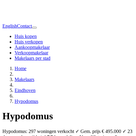
English
Contact
Huis kopen
Huis verkopen
Aankoopmakelaar
Verkoopmakelaar
Makelaars per stad
Home
Makelaars
Eindhoven
Hypodomus
Hypodomus
Hypodomus: 297 woningen verkocht ✓ Gem. prijs € 495.000 ✓ 23