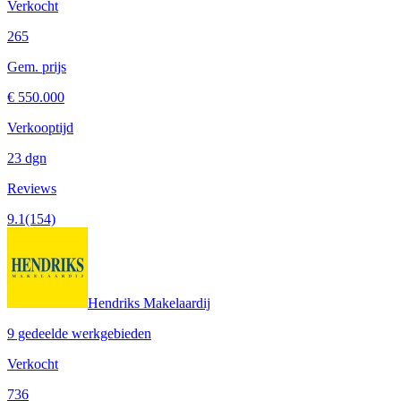
Verkocht
265
Gem. prijs
€ 550.000
Verkooptijd
23 dgn
Reviews
9.1
(154)
Hendriks Makelaardij
9 gedeelde werkgebieden
Verkocht
736