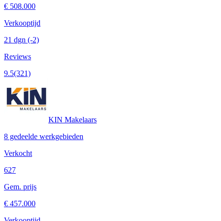
€ 508.000
Verkooptijd
21 dgn
(-2)
Reviews
9.5
(321)
KIN Makelaars
8 gedeelde werkgebieden
Verkocht
627
Gem. prijs
€ 457.000
Verkooptijd