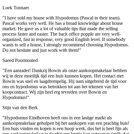
Loek Tonnaer
"I have sold my house with Hypodomus (Pascal in their team).
Pascal works very well. He has a broad knowledge about house
market. He gave us a lot of valuable tips that made the selling
process faster and easier. The back office popple are very well-
organized, fast in response, very good English level. If somebody
wants to sell a house, I strongly recommend choosing Hypodomus.
Do not hesitate and just work with them!"
Saeed Poormoaied
"Een aanrader! Dankzij Bowin als onze aankoopmakelaar hebben
wij in deze moeilijk tijd een huis kunnen kopen. Het contact met
Bowin was snel en laagdrempelig. Hij nam uitgebreid de tijd voor
ons en hypodomus was betrokken tot aan het tekenen van het
koopcontract. Wij zijn heel erg tevreden over Bowin en
Hypodomus!"
Stijn van den Berk
"Hypodomus Eindhoven heeft ons in een lastige markt als
aankoopmakelaar geholpen bij het aankopen van een prachtig huis!
Een huis vinden en kopen is een hoop werk, dus het is heel fijn als
een aankoopmakelaar je daarbij een beetje kan ontzorgen (zelfs dan