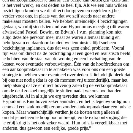
is het veel werk), en dat deden ze heel fijn. Als we een huis wilden
bezichtigen konden we dit direct doorgeven en regelden zij het
verder voor ons, in plaats van dat we zelf steeds naar andere
makelaars moesten bellen. We hebben uiteindelijk 4 bezichtigingen
gedaan, waarbij steeds iemand van Hypodomus meeging (dit waren
afwisselend Pascal, Bowin, en Edwin). I.v.m. planning kon niet
altijd dezelfde persoon mee, maar ze waren allemaal kundig en
behulpzaam en daardoor konden we tenminste altijd snel een
bezichtiging inplannen, dus dat was geen enkel probleem. Vooral
fijn was om direct na de bezichtiging al een goed en realistisch beeld
te hebben van de staat van de woning en een inschatting van de
kosten voor eventuele verbouwingen. Één van de hoofdredenen om
een aankoopmakelaar in te schakelen was voor ons om een goede
strategie te hebben voor eventueel overbieden. Uiteindelijk bleek dat
bij ons niet nodig (dat is op dit moment vrij uitzonderlijk), maar het
hielp alsnog dat ze er direct bovenop zaten bij de verkoopmakelaar
om de deal zo snel mogelijk te sluiten nadat we ons bod hadden
uitgebracht. Al in al zijn we erg tevreden dus, we kunnen
Hypodomus Eindhoven zeker aanraden, en het is tegenwoordig nou
eenmaal een stuk moeilijker om zonder aankoopmakelaar een huis te
kopen. Maar waarschijnlijk verdien je de kosten terug alleen al
omdat je niet een te hoog bod uitbrengt, en de extra ontzorging die
je erbij krijgt is het ook zeker waard. Hun prijs is vergelijkbaar met
anderen, dus gewoon een eerlijke, goede prijs."