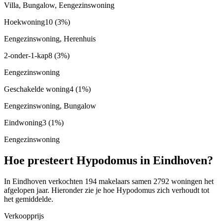
Villa, Bungalow, Eengezinswoning
Hoekwoning
10
(3%)
Eengezinswoning, Herenhuis
2-onder-1-kap
8
(3%)
Eengezinswoning
Geschakelde woning
4
(1%)
Eengezinswoning, Bungalow
Eindwoning
3
(1%)
Eengezinswoning
Hoe presteert Hypodomus in Eindhoven?
In Eindhoven verkochten 194 makelaars samen 2792 woningen het
afgelopen jaar. Hieronder zie je hoe Hypodomus zich verhoudt tot
het gemiddelde.
Verkoopprijs