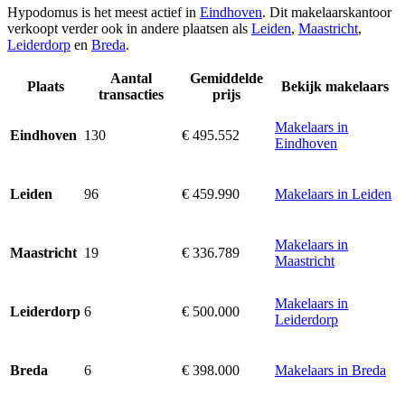
Hypodomus is het meest actief in
Eindhoven
. Dit makelaarskantoor
verkoopt verder ook in andere plaatsen als
Leiden
,
Maastricht
,
Leiderdorp
en
Breda
.
Aantal
Gemiddelde
Plaats
Bekijk makelaars
transacties
prijs
Makelaars in
130
€ 495.552
Eindhoven
Eindhoven
96
€ 459.990
Makelaars in Leiden
Leiden
Makelaars in
19
€ 336.789
Maastricht
Maastricht
Makelaars in
6
€ 500.000
Leiderdorp
Leiderdorp
6
€ 398.000
Makelaars in Breda
Breda