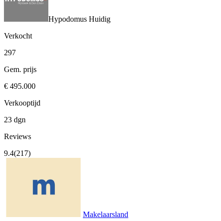
Hypodomus
Huidig
Verkocht
297
Gem. prijs
€ 495.000
Verkooptijd
23 dgn
Reviews
9.4
(217)
Makelaarsland