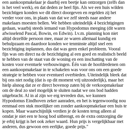
een aankoopmakelaar je daarbij een beetje kan ontzorgen (zelfs dan
is het veel werk), en dat deden ze heel fijn. Als we een huis wilden
bezichtigen konden we dit direct doorgeven en regelden zij het
verder voor ons, in plaats van dat we zelf steeds naar andere
makelaars moesten bellen. We hebben uiteindelijk 4 bezichtigingen
gedaan, waarbij steeds iemand van Hypodomus meeging (dit waren
afwisselend Pascal, Bowin, en Edwin). I.v.m. planning kon niet
altijd dezelfde persoon mee, maar ze waren allemaal kundig en
behulpzaam en daardoor konden we tenminste altijd snel een
bezichtiging inplannen, dus dat was geen enkel probleem. Vooral
fijn was om direct na de bezichtiging al een goed en realistisch beeld
te hebben van de staat van de woning en een inschatting van de
kosten voor eventuele verbouwingen. Één van de hoofdredenen om
een aankoopmakelaar in te schakelen was voor ons om een goede
strategie te hebben voor eventueel overbieden. Uiteindelijk bleek dat
bij ons niet nodig (dat is op dit moment vrij uitzonderlijk), maar het
hielp alsnog dat ze er direct bovenop zaten bij de verkoopmakelaar
om de deal zo snel mogelijk te sluiten nadat we ons bod hadden
uitgebracht. Al in al zijn we erg tevreden dus, we kunnen
Hypodomus Eindhoven zeker aanraden, en het is tegenwoordig nou
eenmaal een stuk moeilijker om zonder aankoopmakelaar een huis te
kopen. Maar waarschijnlijk verdien je de kosten terug alleen al
omdat je niet een te hoog bod uitbrengt, en de extra ontzorging die
je erbij krijgt is het ook zeker waard. Hun prijs is vergelijkbaar met
anderen, dus gewoon een eerlijke, goede prijs."