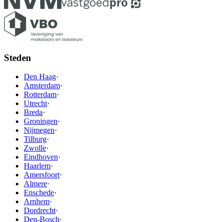
Steden
Den Haag
·
Amsterdam
·
Rotterdam
·
Utrecht
·
Breda
·
Groningen
·
Nijmegen
·
Tilburg
·
Zwolle
·
Eindhoven
·
Haarlem
·
Amersfoort
·
Almere
·
Enschede
·
Arnhem
·
Dordrecht
·
Den-Bosch
·