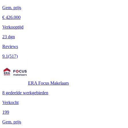
Gem. prijs
€ 426.000
Verkooptijd
23 dgn
Reviews
9.1
(517)
ERA Focus Makelaars
8 gedeelde werkgebieden
Verkocht
199
Gem. prijs