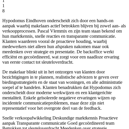
1
1
8
Hypodomus Eindhoven onderscheidt zich door een hands-on
aanpak waarbij makelaars actief betrokken blijven bij zowel aan- als
verkoopprocessen. Pascal Vlemmix en zijn team staan bekend om
hun marktkennis, snelle reacties en transparante communicatie.
Klanten waarderen vooral de proactieve houding, waarbij
medewerkers niet alleen hun afspraken nakomen maar ook
meedenken over strategie en presentatie. De backoffice werkt
efficiënt en gecoördineerd, wat zorgt voor een naadloze ervaring
van eerste contact tot sleuteloverdracht.
De makelaar blinkt uit in het ontzorgen van klanten door
bezichtigingen in te plannen, realistische adviezen te geven over
biedingsstrategieën en de staat van woningen, en alle administratie
soepel af te handelen. Klanten benadrukken dat Hypodomus zich
onderscheidt door moderne werkwijzen en een klantgerichte
mentaliteit. Enkele geïsoleerde negatieve ervaringen wijzen op
incidentele communicatieproblemen, maar deze zijn niet
representatief voor het overgrote deel van de feedback.
Snelle verkoopafwikkeling
Deskundige marktkennis
Proactieve
aanpak
Transparante communicatie
Goed gecoördineerd team
Betrokken tot sleuteloverdracht
Meedenken over strategie