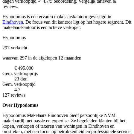
dagen verkooptijd ✓ 4.7/5 beoordeling. Vergelijk tarieven &
reviews.
Hypodomus is een ervaren makelaarskantoor
gevestigd in
Eindhoven
.
De focus van dit kantoor ligt op het hogere segment.
Dit
makelaarskantoor is een actieve verkoper.
Hypodomus
297
verkocht
waarvan 297 in de afgelopen 12 maanden
€ 495.000
Gem. verkoopprijs
23 dgn
Gem. verkooptijd
4.7
127 reviews
Over Hypodomus
Hypodomus Makelaars Eindhoven biedt persoonlijke NVM-
makelaardij met passie en expertise. Ze begeleiden klanten bij het
kopen, verkopen of taxeren van woningen in Eindhoven en
omstreken, met een focus op betrokkenheid en professionele service.