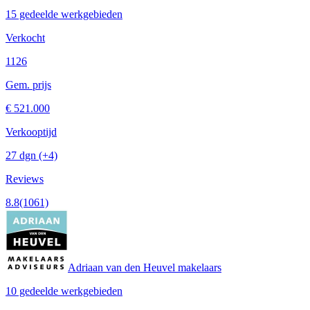
15 gedeelde werkgebieden
Verkocht
1126
Gem. prijs
€ 521.000
Verkooptijd
27 dgn
(+4)
Reviews
8.8
(1061)
Adriaan van den Heuvel makelaars
10 gedeelde werkgebieden