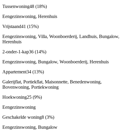
Tussenwoning
48
(18%)
Eengezinswoning, Herenhuis
Vrijstaand
41
(15%)
Eengezinswoning, Villa, Woonboerderij, Landhuis, Bungalow,
Herenhuis
2-onder-1-kap
36
(14%)
Eengezinswoning, Bungalow, Woonboerderij, Herenhuis
Appartement
34
(13%)
Galerijflat, Portiekflat, Maisonnette, Benedenwoning,
Bovenwoning, Portiekwoning
Hoekwoning
25
(9%)
Eengezinswoning
Geschakelde woning
8
(3%)
Eengezinswoning, Bungalow