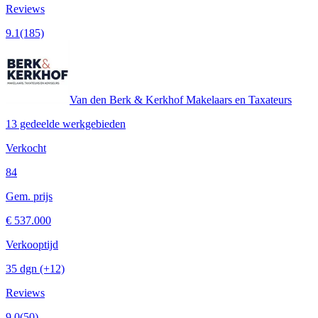
Reviews
9.1
(185)
Van den Berk & Kerkhof Makelaars en Taxateurs
13 gedeelde werkgebieden
Verkocht
84
Gem. prijs
€ 537.000
Verkooptijd
35 dgn
(+12)
Reviews
9.0
(50)