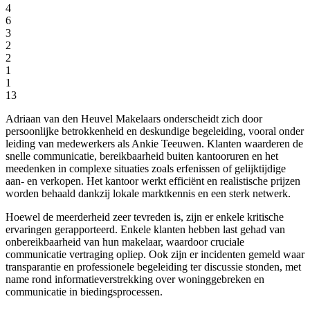
4
6
3
2
2
1
1
13
Adriaan van den Heuvel Makelaars onderscheidt zich door
persoonlijke betrokkenheid en deskundige begeleiding, vooral onder
leiding van medewerkers als Ankie Teeuwen. Klanten waarderen de
snelle communicatie, bereikbaarheid buiten kantooruren en het
meedenken in complexe situaties zoals erfenissen of gelijktijdige
aan- en verkopen. Het kantoor werkt efficiënt en realistische prijzen
worden behaald dankzij lokale marktkennis en een sterk netwerk.
Hoewel de meerderheid zeer tevreden is, zijn er enkele kritische
ervaringen gerapporteerd. Enkele klanten hebben last gehad van
onbereikbaarheid van hun makelaar, waardoor cruciale
communicatie vertraging opliep. Ook zijn er incidenten gemeld waar
transparantie en professionele begeleiding ter discussie stonden, met
name rond informatieverstrekking over woninggebreken en
communicatie in biedingsprocessen.