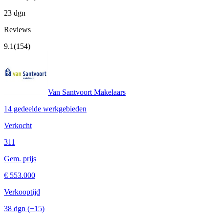
23 dgn
Reviews
9.1
(154)
Van Santvoort Makelaars
14 gedeelde werkgebieden
Verkocht
311
Gem. prijs
€ 553.000
Verkooptijd
38 dgn
(+15)