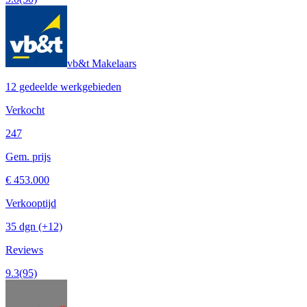
vb&t Makelaars
12 gedeelde werkgebieden
Verkocht
247
Gem. prijs
€ 453.000
Verkooptijd
35 dgn
(+12)
Reviews
9.3
(95)