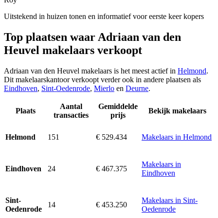
Uitstekend in huizen tonen en informatief voor eerste keer kopers
Top plaatsen waar Adriaan van den
Heuvel makelaars verkoopt
Adriaan van den Heuvel makelaars is het meest actief in
Helmond
.
Dit makelaarskantoor verkoopt verder ook in andere plaatsen als
Eindhoven
,
Sint-Oedenrode
,
Mierlo
en
Deurne
.
Aantal
Gemiddelde
Plaats
Bekijk makelaars
transacties
prijs
151
€ 529.434
Makelaars in Helmond
Helmond
Makelaars in
24
€ 467.375
Eindhoven
Eindhoven
Makelaars in Sint-
Sint-
14
€ 453.250
Oedenrode
Oedenrode