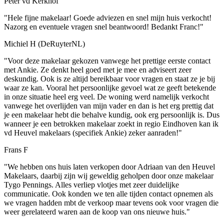
Peter vd Kerkhof
"Hele fijne makelaar! Goede adviezen en snel mijn huis verkocht!
Nazorg en eventuele vragen snel beantwoord! Bedankt Franc!"
Michiel H (DeRuyterNL)
"Voor deze makelaar gekozen vanwege het prettige eerste contact
met Ankie. Ze denkt heel goed met je mee en adviseert zeer
deskundig. Ook is ze altijd bereikbaar voor vragen en staat ze je bij
waar ze kan. Vooral het persoonlijke gevoel wat ze geeft betekende
in onze situatie heel erg veel. De woning werd namelijk verkocht
vanwege het overlijden van mijn vader en dan is het erg prettig dat
je een makelaar hebt die behalve kundig, ook erg persoonlijk is. Dus
wanneer je een betrokken makelaar zoekt in regio Eindhoven kan ik
vd Heuvel makelaars (specifiek Ankie) zeker aanraden!"
Frans F
"We hebben ons huis laten verkopen door Adriaan van den Heuvel
Makelaars, daarbij zijn wij geweldig geholpen door onze makelaar
Tygo Pennings. Alles verliep vlotjes met zeer duidelijke
communicatie. Ook konden we ten alle tijden contact opnemen als
we vragen hadden mbt de verkoop maar tevens ook voor vragen die
weer gerelateerd waren aan de koop van ons nieuwe huis."