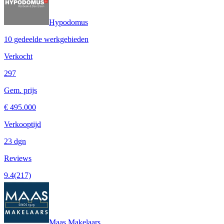
Hypodomus
10 gedeelde werkgebieden
Verkocht
297
Gem. prijs
€ 495.000
Verkooptijd
23 dgn
Reviews
9.4
(217)
Maas Makelaars