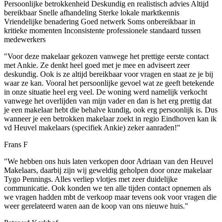
Persoonlijke betrokkenheid
Deskundig en realistisch advies
Altijd
bereikbaar
Snelle afhandeling
Sterke lokale marktkennis
Vriendelijke benadering
Goed netwerk
Soms onbereikbaar in
kritieke momenten
Inconsistente professionele standaard tussen
medewerkers
"Voor deze makelaar gekozen vanwege het prettige eerste contact
met Ankie. Ze denkt heel goed met je mee en adviseert zeer
deskundig. Ook is ze altijd bereikbaar voor vragen en staat ze je bij
waar ze kan. Vooral het persoonlijke gevoel wat ze geeft betekende
in onze situatie heel erg veel. De woning werd namelijk verkocht
vanwege het overlijden van mijn vader en dan is het erg prettig dat
je een makelaar hebt die behalve kundig, ook erg persoonlijk is. Dus
wanneer je een betrokken makelaar zoekt in regio Eindhoven kan ik
vd Heuvel makelaars (specifiek Ankie) zeker aanraden!"
Frans F
"We hebben ons huis laten verkopen door Adriaan van den Heuvel
Makelaars, daarbij zijn wij geweldig geholpen door onze makelaar
Tygo Pennings. Alles verliep vlotjes met zeer duidelijke
communicatie. Ook konden we ten alle tijden contact opnemen als
we vragen hadden mbt de verkoop maar tevens ook voor vragen die
weer gerelateerd waren aan de koop van ons nieuwe huis."