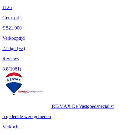
1126
Gem. prijs
€ 521.000
Verkooptijd
27 dgn
(+2)
Reviews
8.8
(1061)
RE/MAX De Vastgoedspecialist
5 gedeelde werkgebieden
Verkocht