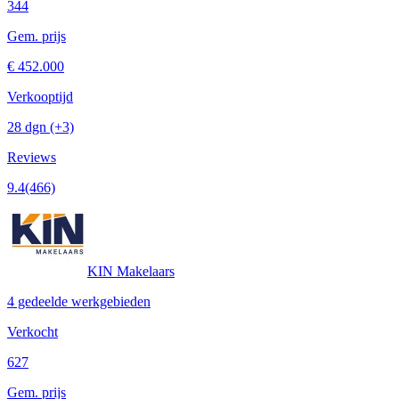
344
Gem. prijs
€ 452.000
Verkooptijd
28 dgn
(+3)
Reviews
9.4
(466)
KIN Makelaars
4 gedeelde werkgebieden
Verkocht
627
Gem. prijs