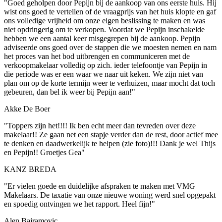
"Goed geholpen door Pepijn bij de aankoop van ons eerste huis. Hij
wist ons goed te vertellen of de vraagprijs van het huis klopte en gaf
ons volledige vrijheid om onze eigen beslissing te maken en was
niet opdringerig om te verkopen. Voordat we Pepijn inschakelde
hebben we een aantal keer misgegrepen bij de aankoop. Pepijn
adviseerde ons goed over de stappen die we moesten nemen en nam
het proces van het bod uitbrengen en communiceren met de
verkoopmakelaar volledig op zich. ieder telefoontje van Pepijn in
die periode was er een waar we naar uit keken. We zijn niet van
plan om op de korte termijn weer te verhuizen, maar mocht dat toch
gebeuren, dan bel ik weer bij Pepijn aan!"
Akke De Boer
"Toppers zijn het!!!! Ik ben echt meer dan tevreden over deze
makelaar!! Ze gaan net een stapje verder dan de rest, door actief mee
te denken en daadwerkelijk te helpen (zie foto)!!! Dank je wel Thijs
en Pepijn!! Groetjes Gea"
KANZ BREDA
"Er vielen goede en duidelijke afspraken te maken met VMG
Makelaars. De taxatie van onze nieuwe woning werd snel opgepakt
en spoedig ontvingen we het rapport. Heel fijn!"
Alen Bajramovic