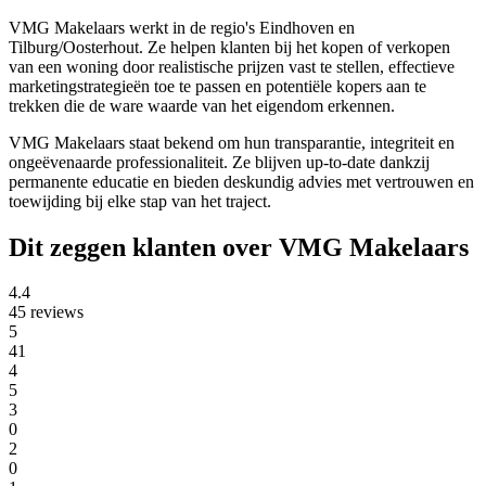
VMG Makelaars werkt in de regio's Eindhoven en
Tilburg/Oosterhout. Ze helpen klanten bij het kopen of verkopen
van een woning door realistische prijzen vast te stellen, effectieve
marketingstrategieën toe te passen en potentiële kopers aan te
trekken die de ware waarde van het eigendom erkennen.
VMG Makelaars staat bekend om hun transparantie, integriteit en
ongeëvenaarde professionaliteit. Ze blijven up-to-date dankzij
permanente educatie en bieden deskundig advies met vertrouwen en
toewijding bij elke stap van het traject.
Dit zeggen klanten over VMG Makelaars
4.4
45 reviews
5
41
4
5
3
0
2
0