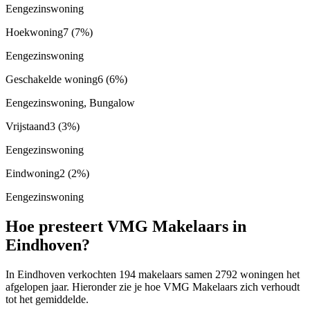
Eengezinswoning
Hoekwoning
7
(7%)
Eengezinswoning
Geschakelde woning
6
(6%)
Eengezinswoning, Bungalow
Vrijstaand
3
(3%)
Eengezinswoning
Eindwoning
2
(2%)
Eengezinswoning
Hoe presteert VMG Makelaars in
Eindhoven?
In Eindhoven verkochten 194 makelaars samen 2792 woningen het
afgelopen jaar. Hieronder zie je hoe VMG Makelaars zich verhoudt
tot het gemiddelde.