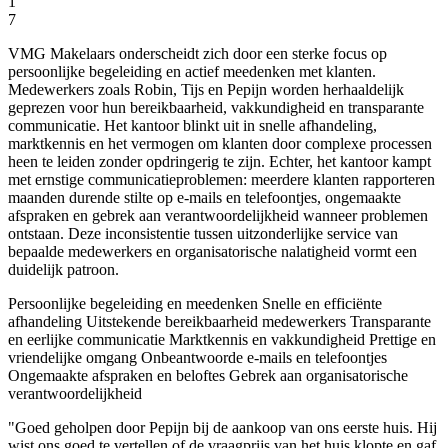
1
7
VMG Makelaars onderscheidt zich door een sterke focus op
persoonlijke begeleiding en actief meedenken met klanten.
Medewerkers zoals Robin, Tijs en Pepijn worden herhaaldelijk
geprezen voor hun bereikbaarheid, vakkundigheid en transparante
communicatie. Het kantoor blinkt uit in snelle afhandeling,
marktkennis en het vermogen om klanten door complexe processen
heen te leiden zonder opdringerig te zijn. Echter, het kantoor kampt
met ernstige communicatieproblemen: meerdere klanten rapporteren
maanden durende stilte op e-mails en telefoontjes, ongemaakte
afspraken en gebrek aan verantwoordelijkheid wanneer problemen
ontstaan. Deze inconsistentie tussen uitzonderlijke service van
bepaalde medewerkers en organisatorische nalatigheid vormt een
duidelijk patroon.
Persoonlijke begeleiding en meedenken
Snelle en efficiënte
afhandeling
Uitstekende bereikbaarheid medewerkers
Transparante
en eerlijke communicatie
Marktkennis en vakkundigheid
Prettige en
vriendelijke omgang
Onbeantwoorde e-mails en telefoontjes
Ongemaakte afspraken en beloftes
Gebrek aan organisatorische
verantwoordelijkheid
"Goed geholpen door Pepijn bij de aankoop van ons eerste huis. Hij
wist ons goed te vertellen of de vraagprijs van het huis klopte en gaf