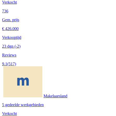
Verkocht
736
Gem. prijs
€ 426.000
Verkooptijd
23 dgn
(-2)
Reviews
9.1
(517)
Makelaarsland
5 gedeelde werkgebieden
Verkocht