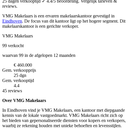
25 dagen verkooptijd ✓ 4.4/5 beoordeling. Vergelijk tarieven &
reviews.
VMG Makelaars is een ervaren makelaarskantoor
gevestigd in
Eindhoven
.
De focus van dit kantoor ligt op het hogere segment.
Dit
makelaarskantoor is een gerichte verkoper.
VMG Makelaars
99
verkocht
waarvan 99 in de afgelopen 12 maanden
€ 460.000
Gem. verkoopprijs
25 dgn
Gem. verkooptijd
4.4
45 reviews
Over VMG Makelaars
In Eindhoven vind je VMG Makelaars, een kantoor met diepgaande
kennis van de lokale vastgoedmarkt. VMG Makelaars richt zich op
het bieden van gepersonaliseerde diensten voor kopers en verkopers,
waarbij ze rekening houden met unieke behoeften en levensstijlen.