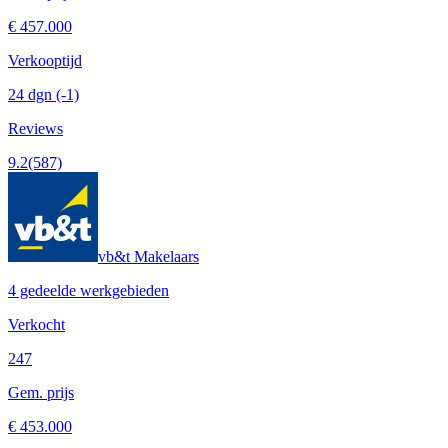
€ 457.000
Verkooptijd
24 dgn
(-1)
Reviews
9.2
(587)
vb&t Makelaars
4 gedeelde werkgebieden
Verkocht
247
Gem. prijs
€ 453.000