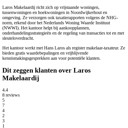
Laros Makelaardij richt zich op vrijstaande woningen,
tussenwoningen en hoekwoningen in Noordwijkerhout en
omgeving. Ze verzorgen ook taxatierapporten volgens de NHG-
norm, erkend door het Nederlands Woning Waarde Instituut
(NWWI). Het kantoor helpt bij aankoopplannen,
onderhandelingsstrategieën en de regeling van transacties tot en met
sleuteloverdracht.
Het kantoor werkt met Hans Laros als register makelaar-taxateur. Ze
bieden gratis waardebepalingen en vrijblijvende
kennismakingsgesprekken aan voor potentiële klanten.
Dit zeggen klanten over Laros
Makelaardij
4.4
8 reviews
5
7
4
2
3
1