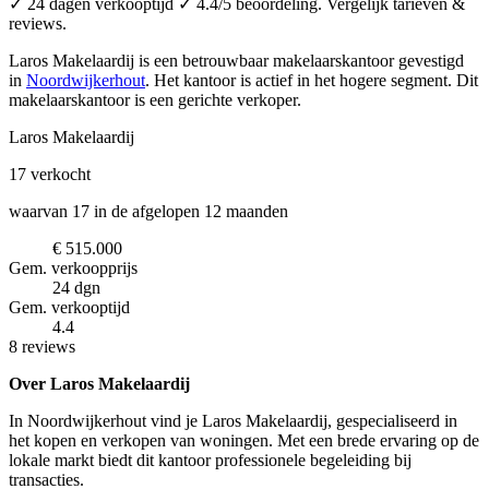
✓ 24 dagen verkooptijd ✓ 4.4/5 beoordeling. Vergelijk tarieven &
reviews.
Laros Makelaardij is een betrouwbaar makelaarskantoor
gevestigd
in
Noordwijkerhout
.
Het kantoor is actief in het hogere segment.
Dit
makelaarskantoor is een gerichte verkoper.
Laros Makelaardij
17
verkocht
waarvan 17 in de afgelopen 12 maanden
€ 515.000
Gem. verkoopprijs
24 dgn
Gem. verkooptijd
4.4
8 reviews
Over Laros Makelaardij
In Noordwijkerhout vind je Laros Makelaardij, gespecialiseerd in
het kopen en verkopen van woningen. Met een brede ervaring op de
lokale markt biedt dit kantoor professionele begeleiding bij
transacties.