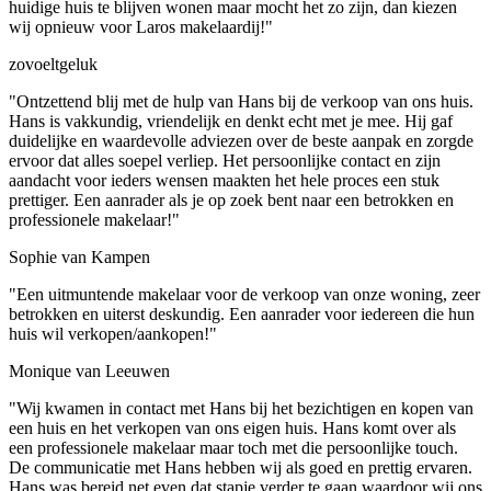
huidige huis te blijven wonen maar mocht het zo zijn, dan kiezen
wij opnieuw voor Laros makelaardij!"
zovoeltgeluk
"Ontzettend blij met de hulp van Hans bij de verkoop van ons huis.
Hans is vakkundig, vriendelijk en denkt echt met je mee. Hij gaf
duidelijke en waardevolle adviezen over de beste aanpak en zorgde
ervoor dat alles soepel verliep. Het persoonlijke contact en zijn
aandacht voor ieders wensen maakten het hele proces een stuk
prettiger. Een aanrader als je op zoek bent naar een betrokken en
professionele makelaar!"
Sophie van Kampen
"Een uitmuntende makelaar voor de verkoop van onze woning, zeer
betrokken en uiterst deskundig. Een aanrader voor iedereen die hun
huis wil verkopen/aankopen!"
Monique van Leeuwen
"Wij kwamen in contact met Hans bij het bezichtigen en kopen van
een huis en het verkopen van ons eigen huis. Hans komt over als
een professionele makelaar maar toch met die persoonlijke touch.
De communicatie met Hans hebben wij als goed en prettig ervaren.
Hans was bereid net even dat stapje verder te gaan waardoor wij ons