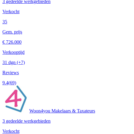
3 gedeelde werkgebieden
Verkocht
35
Gem. prijs
€ 726.000
Verkooptijd
31 dgn
(+7)
Reviews
9.4
(69)
Woon4you Makelaars & Taxateurs
3 gedeelde werkgebieden
Verkocht