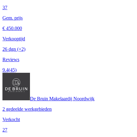
37
Gem. prijs
€ 450.000
Verkooptijd
26 dgn
(+2)
Reviews
9.4
(45)
De Bruin Makelaardij Noordwijk
2 gedeelde werkgebieden
Verkocht
27