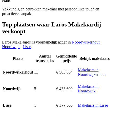
Hans
Vakkundig en betrokken makelaar met persoonlijke touch en
proactieve aanpak
Top plaatsen waar Laros Makelaardij
verkoopt
Laros Makelaardij is voornamelijk actief in
Noordwijkerhout
,
Noordwijk
,
Lisse
.
Aantal
Gemiddelde
Plaats
Bekijk makelaars
transacties
prijs
Makelaars in
11
€ 563.864
Noordwijkerhout
Noordwijkerhout
Makelaars in
5
€ 433.600
Noordwijk
Noordwijk
1
€ 377.500
Makelaars in Lisse
Lisse