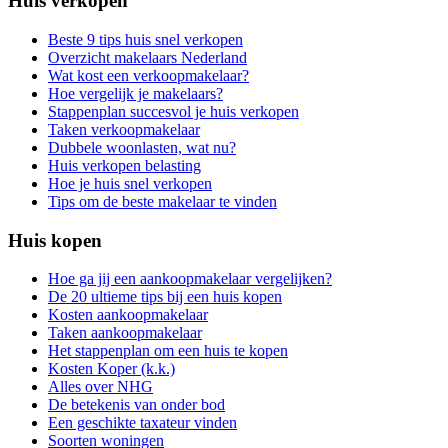
Huis verkopen
Beste 9 tips huis snel verkopen
Overzicht makelaars Nederland
Wat kost een verkoopmakelaar?
Hoe vergelijk je makelaars?
Stappenplan succesvol je huis verkopen
Taken verkoopmakelaar
Dubbele woonlasten, wat nu?
Huis verkopen belasting
Hoe je huis snel verkopen
Tips om de beste makelaar te vinden
Huis kopen
Hoe ga jij een aankoopmakelaar vergelijken?
De 20 ultieme tips bij een huis kopen
Kosten aankoopmakelaar
Taken aankoopmakelaar
Het stappenplan om een huis te kopen
Kosten Koper (k.k.)
Alles over NHG
De betekenis van onder bod
Een geschikte taxateur vinden
Soorten woningen