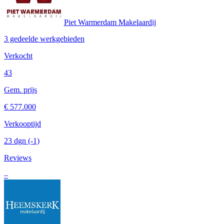
Piet Warmerdam Makelaardij
3 gedeelde werkgebieden
Verkocht
43
Gem. prijs
€ 577.000
Verkooptijd
23 dgn
(-1)
Reviews
–