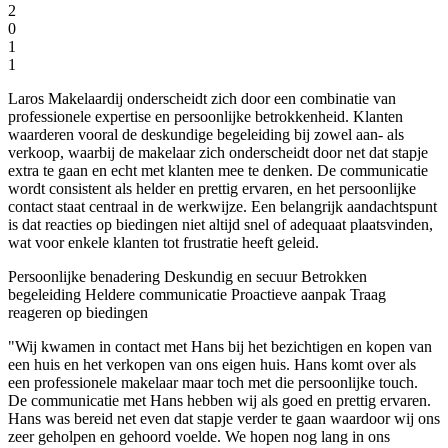
2
0
1
1
Laros Makelaardij onderscheidt zich door een combinatie van
professionele expertise en persoonlijke betrokkenheid. Klanten
waarderen vooral de deskundige begeleiding bij zowel aan- als
verkoop, waarbij de makelaar zich onderscheidt door net dat stapje
extra te gaan en echt met klanten mee te denken. De communicatie
wordt consistent als helder en prettig ervaren, en het persoonlijke
contact staat centraal in de werkwijze. Een belangrijk aandachtspunt
is dat reacties op biedingen niet altijd snel of adequaat plaatsvinden,
wat voor enkele klanten tot frustratie heeft geleid.
Persoonlijke benadering
Deskundig en secuur
Betrokken
begeleiding
Heldere communicatie
Proactieve aanpak
Traag
reageren op biedingen
"Wij kwamen in contact met Hans bij het bezichtigen en kopen van
een huis en het verkopen van ons eigen huis. Hans komt over als
een professionele makelaar maar toch met die persoonlijke touch.
De communicatie met Hans hebben wij als goed en prettig ervaren.
Hans was bereid net even dat stapje verder te gaan waardoor wij ons
zeer geholpen en gehoord voelde. We hopen nog lang in ons