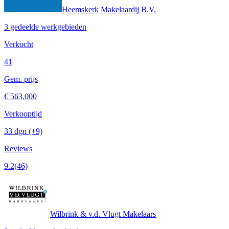
Heemskerk Makelaardij B.V.
3 gedeelde werkgebieden
Verkocht
41
Gem. prijs
€ 563.000
Verkooptijd
33 dgn
(+9)
Reviews
9.2
(46)
Wilbrink & v.d. Vlugt Makelaars