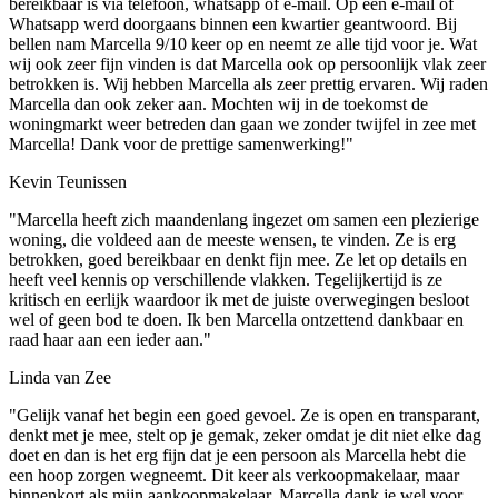
bereikbaar is via telefoon, whatsapp of e-mail. Op een e-mail of
Whatsapp werd doorgaans binnen een kwartier geantwoord. Bij
bellen nam Marcella 9/10 keer op en neemt ze alle tijd voor je. Wat
wij ook zeer fijn vinden is dat Marcella ook op persoonlijk vlak zeer
betrokken is. Wij hebben Marcella als zeer prettig ervaren. Wij raden
Marcella dan ook zeker aan. Mochten wij in de toekomst de
woningmarkt weer betreden dan gaan we zonder twijfel in zee met
Marcella! Dank voor de prettige samenwerking!"
Kevin Teunissen
"Marcella heeft zich maandenlang ingezet om samen een plezierige
woning, die voldeed aan de meeste wensen, te vinden. Ze is erg
betrokken, goed bereikbaar en denkt fijn mee. Ze let op details en
heeft veel kennis op verschillende vlakken. Tegelijkertijd is ze
kritisch en eerlijk waardoor ik met de juiste overwegingen besloot
wel of geen bod te doen. Ik ben Marcella ontzettend dankbaar en
raad haar aan een ieder aan."
Linda van Zee
"Gelijk vanaf het begin een goed gevoel. Ze is open en transparant,
denkt met je mee, stelt op je gemak, zeker omdat je dit niet elke dag
doet en dan is het erg fijn dat je een persoon als Marcella hebt die
een hoop zorgen wegneemt. Dit keer als verkoopmakelaar, maar
binnenkort als mijn aankoopmakelaar. Marcella dank je wel voor