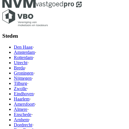
Steden
Den Haag
·
Amsterdam
·
Rotterdam
·
Utrecht
·
Breda
·
Groningen
·
Nijmegen
·
Tilburg
·
Zwolle
·
Eindhoven
·
Haarlem
·
Amersfoort
·
Almere
·
Enschede
·
Arnhem
·
Dordrecht
·