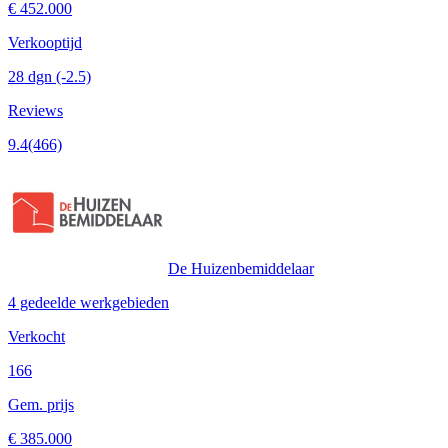
€ 452.000
Verkooptijd
28 dgn
(-2.5)
Reviews
9.4
(466)
De Huizenbemiddelaar
4 gedeelde werkgebieden
Verkocht
166
Gem. prijs
€ 385.000