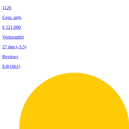
1126
Gem. prijs
€ 521.000
Verkooptijd
27 dgn
(-3.5)
Reviews
8.8
(1061)