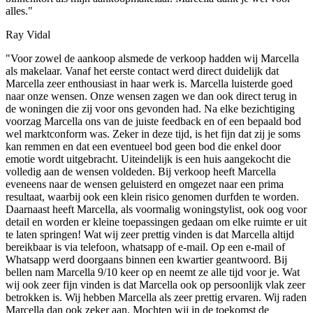
alles."
Ray Vidal
"Voor zowel de aankoop alsmede de verkoop hadden wij Marcella
als makelaar. Vanaf het eerste contact werd direct duidelijk dat
Marcella zeer enthousiast in haar werk is. Marcella luisterde goed
naar onze wensen. Onze wensen zagen we dan ook direct terug in
de woningen die zij voor ons gevonden had. Na elke bezichtiging
voorzag Marcella ons van de juiste feedback en of een bepaald bod
wel marktconform was. Zeker in deze tijd, is het fijn dat zij je soms
kan remmen en dat een eventueel bod geen bod die enkel door
emotie wordt uitgebracht. Uiteindelijk is een huis aangekocht die
volledig aan de wensen voldeden. Bij verkoop heeft Marcella
eveneens naar de wensen geluisterd en omgezet naar een prima
resultaat, waarbij ook een klein risico genomen durfden te worden.
Daarnaast heeft Marcella, als voormalig woningstylist, ook oog voor
detail en worden er kleine toepassingen gedaan om elke ruimte er uit
te laten springen! Wat wij zeer prettig vinden is dat Marcella altijd
bereikbaar is via telefoon, whatsapp of e-mail. Op een e-mail of
Whatsapp werd doorgaans binnen een kwartier geantwoord. Bij
bellen nam Marcella 9/10 keer op en neemt ze alle tijd voor je. Wat
wij ook zeer fijn vinden is dat Marcella ook op persoonlijk vlak zeer
betrokken is. Wij hebben Marcella als zeer prettig ervaren. Wij raden
Marcella dan ook zeker aan. Mochten wij in de toekomst de