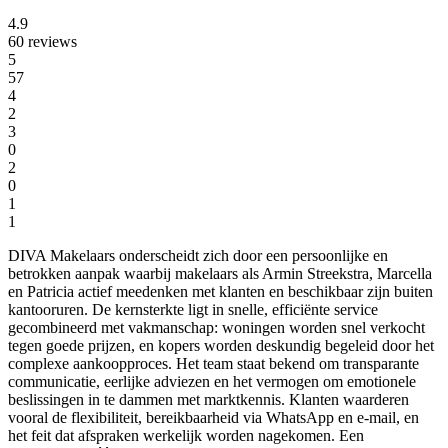
4.9
60 reviews
5
57
4
2
3
0
2
0
1
1
DIVA Makelaars onderscheidt zich door een persoonlijke en
betrokken aanpak waarbij makelaars als Armin Streekstra, Marcella
en Patricia actief meedenken met klanten en beschikbaar zijn buiten
kantooruren. De kernsterkte ligt in snelle, efficiënte service
gecombineerd met vakmanschap: woningen worden snel verkocht
tegen goede prijzen, en kopers worden deskundig begeleid door het
complexe aankoopproces. Het team staat bekend om transparante
communicatie, eerlijke adviezen en het vermogen om emotionele
beslissingen in te dammen met marktkennis. Klanten waarderen
vooral de flexibiliteit, bereikbaarheid via WhatsApp en e-mail, en
het feit dat afspraken werkelijk worden nagekomen. Een