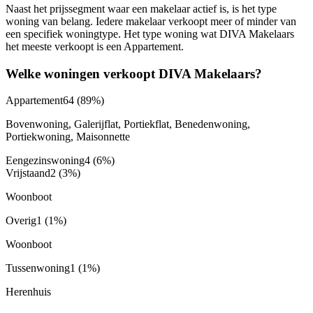
Naast het prijssegment waar een makelaar actief is, is het type
woning van belang. Iedere makelaar verkoopt meer of minder van
een specifiek woningtype. Het type woning wat DIVA Makelaars
het meeste verkoopt is een Appartement.
Welke woningen verkoopt DIVA Makelaars?
Appartement
64
(89%)
Bovenwoning, Galerijflat, Portiekflat, Benedenwoning,
Portiekwoning, Maisonnette
Eengezinswoning
4
(6%)
Vrijstaand
2
(3%)
Woonboot
Overig
1
(1%)
Woonboot
Tussenwoning
1
(1%)
Herenhuis