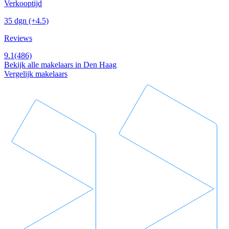
Verkooptijd
35 dgn
(+4.5)
Reviews
9.1
(486)
Bekijk alle makelaars in Den Haag
Vergelijk makelaars