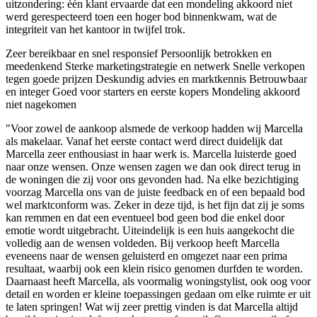
uitzondering: één klant ervaarde dat een mondeling akkoord niet
werd gerespecteerd toen een hoger bod binnenkwam, wat de
integriteit van het kantoor in twijfel trok.
Zeer bereikbaar en snel responsief
Persoonlijk betrokken en
meedenkend
Sterke marketingstrategie en netwerk
Snelle verkopen
tegen goede prijzen
Deskundig advies en marktkennis
Betrouwbaar
en integer
Goed voor starters en eerste kopers
Mondeling akkoord
niet nagekomen
"Voor zowel de aankoop alsmede de verkoop hadden wij Marcella
als makelaar. Vanaf het eerste contact werd direct duidelijk dat
Marcella zeer enthousiast in haar werk is. Marcella luisterde goed
naar onze wensen. Onze wensen zagen we dan ook direct terug in
de woningen die zij voor ons gevonden had. Na elke bezichtiging
voorzag Marcella ons van de juiste feedback en of een bepaald bod
wel marktconform was. Zeker in deze tijd, is het fijn dat zij je soms
kan remmen en dat een eventueel bod geen bod die enkel door
emotie wordt uitgebracht. Uiteindelijk is een huis aangekocht die
volledig aan de wensen voldeden. Bij verkoop heeft Marcella
eveneens naar de wensen geluisterd en omgezet naar een prima
resultaat, waarbij ook een klein risico genomen durfden te worden.
Daarnaast heeft Marcella, als voormalig woningstylist, ook oog voor
detail en worden er kleine toepassingen gedaan om elke ruimte er uit
te laten springen! Wat wij zeer prettig vinden is dat Marcella altijd