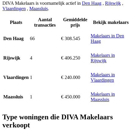
DIVA Makelaars is voornamelijk actief in
Den Haag
,
Rijswijk
,
Vlaardingen
,
Maassluis
.
Aantal
Gemiddelde
Plaats
Bekijk makelaars
transacties
prijs
Makelaars in Den
66
€ 308.545
Den Haag
Haag
Makelaars in
4
€ 406.250
Rijswijk
Rijswijk
Makelaars in
1
€ 240.000
Vlaardingen
Vlaardingen
Makelaars in
1
€ 450.000
Maassluis
Maassluis
Type woningen die DIVA Makelaars
verkoopt