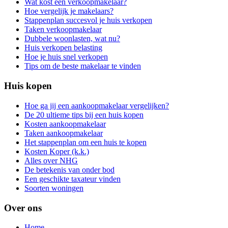
Wat kost een verkoopmakelaar?
Hoe vergelijk je makelaars?
Stappenplan succesvol je huis verkopen
Taken verkoopmakelaar
Dubbele woonlasten, wat nu?
Huis verkopen belasting
Hoe je huis snel verkopen
Tips om de beste makelaar te vinden
Huis kopen
Hoe ga jij een aankoopmakelaar vergelijken?
De 20 ultieme tips bij een huis kopen
Kosten aankoopmakelaar
Taken aankoopmakelaar
Het stappenplan om een huis te kopen
Kosten Koper (k.k.)
Alles over NHG
De betekenis van onder bod
Een geschikte taxateur vinden
Soorten woningen
Over ons
Home