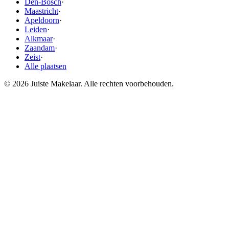
Den-Bosch
·
Maastricht
·
Apeldoorn
·
Leiden
·
Alkmaar
·
Zaandam
·
Zeist
·
Alle plaatsen
© 2026 Juiste Makelaar. Alle rechten voorbehouden.