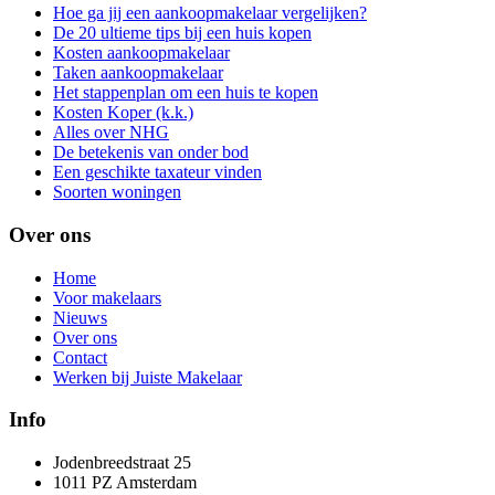
Hoe ga jij een aankoopmakelaar vergelijken?
De 20 ultieme tips bij een huis kopen
Kosten aankoopmakelaar
Taken aankoopmakelaar
Het stappenplan om een huis te kopen
Kosten Koper (k.k.)
Alles over NHG
De betekenis van onder bod
Een geschikte taxateur vinden
Soorten woningen
Over ons
Home
Voor makelaars
Nieuws
Over ons
Contact
Werken bij Juiste Makelaar
Info
Jodenbreedstraat 25
1011 PZ Amsterdam