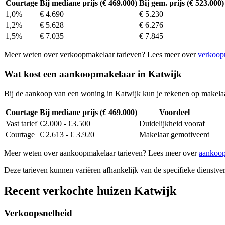
Courtage
Bij mediane prijs (€ 469.000)
Bij gem. prijs (€ 523.000)
1,0%
€ 4.690
€ 5.230
1,2%
€ 5.628
€ 6.276
1,5%
€ 7.035
€ 7.845
Meer weten over verkoopmakelaar tarieven? Lees meer over
verkoop
Wat kost een aankoopmakelaar in Katwijk
Bij de aankoop van een woning in Katwijk kun je rekenen op makela
Courtage
Bij mediane prijs (€ 469.000)
Voordeel
Vast tarief
€2.000 - €3.500
Duidelijkheid vooraf
Courtage
€ 2.613 - € 3.920
Makelaar gemotiveerd
Meer weten over aankoopmakelaar tarieven? Lees meer over
aankoop
Deze tarieven kunnen variëren afhankelijk van de specifieke dienstverl
Recent verkochte huizen Katwijk
Verkoopsnelheid