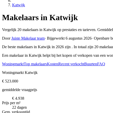
Katwijk
Makelaars in Katwijk
Vergelijk 20 makelaars in Katwijk op prestaties en tarieven. Gemidde
Door
Juiste Makelaar team
·
Bijgewerkt 6 augustus 2026
·
Openbare b
De beste makelaars in Katwijk in 2026 zijn
. In totaal zijn 20 makel
Een makelaar in Katwijk helpt bij het kopen of verkopen van een won
Woningmarkt
Top makelaars
Kosten
Recent verkocht
Buurten
FAQ
Woningmarkt Katwijk
€ 523.000
gemiddelde vraagprijs
€ 4.938
Prijs per m²
22 dagen
Gem. verkooptijd