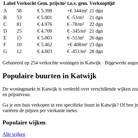
Label
Verkocht
Gem. prijs/m²
t.o.v. gem.
Verkooptijd
A
58
€ 5.398
+€ 344/m²
21 dgn
B
53
€ 5.001
€ -53/m²
21 dgn
C
81
€ 4.976
€ -78/m²
22 dgn
D
25
€ 4.709
€ -345/m²
21 dgn
E
15
€ 5.003
€ -51/m²
26 dgn
F
10
€ 5.462
+€ 408/m²
23 dgn
G
12
€ 4.603
€ -451/m²
28 dgn
Gebaseerd op 254 verkochte woningen in Katwijk · Bijgewerkt augu
Populaire buurten in Katwijk
De woningmarkt in Katwijk is verdeeld over verschillende wijken zo
en prijsniveau.
Ga je een huis verkopen in een specifieke buurt in Katwijk? Of ben je
variëren de prijzen per vierkante meter.
Populaire wijken
Alle wijken