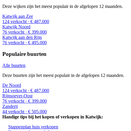
Deze wijken zijn het meest populair in de afgelopen 12 maanden.
Katwijk aan Zee
124 verkocht
· € 487.000
Katwijk Noord
76 verkocht
· € 399.000
Katwijk aan den Rijn
76 verkocht
· € 495.000
Populaire buurten
Alle buurten
Deze buurten zijn het meest populair in de afgelopen 12 maanden.
De Noord
124 verkocht
· € 487.000
Rijnsoever-Oost
76 verkocht
· € 399.000
Zanderij
44 verkocht
· € 505.000
Handige tips bij het kopen of verkopen in Katwijk:
Stappenplan huis verkopen