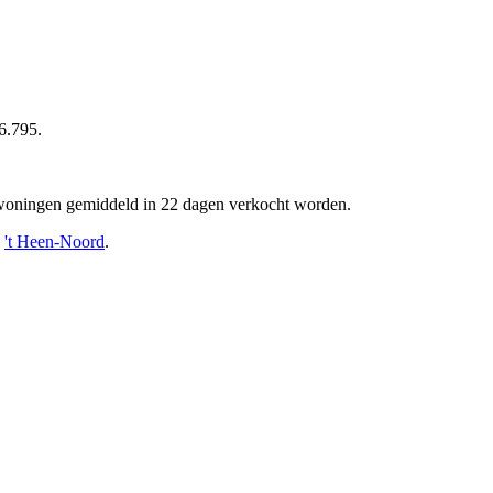
6.795.
en woningen gemiddeld in 22 dagen verkocht worden.
n
't Heen-Noord
.