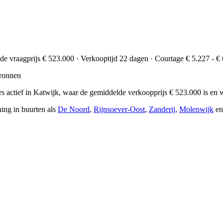
lde vraagprijs € 523.000 · Verkooptijd 22 dagen · Courtage € 5.227 - € 
ronnen
aars actief in Katwijk, waar de gemiddelde verkoopprijs € 523.000 is 
ing in buurten als
De Noord
,
Rijnsoever-Oost
,
Zanderij
,
Molenwijk
e