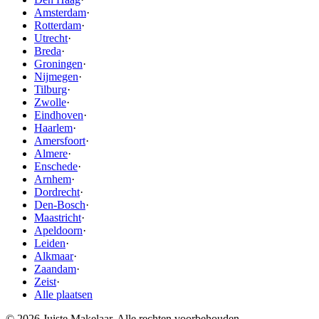
Amsterdam
·
Rotterdam
·
Utrecht
·
Breda
·
Groningen
·
Nijmegen
·
Tilburg
·
Zwolle
·
Eindhoven
·
Haarlem
·
Amersfoort
·
Almere
·
Enschede
·
Arnhem
·
Dordrecht
·
Den-Bosch
·
Maastricht
·
Apeldoorn
·
Leiden
·
Alkmaar
·
Zaandam
·
Zeist
·
Alle plaatsen
© 2026 Juiste Makelaar. Alle rechten voorbehouden.