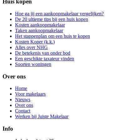
Huis kopen
Hoe ga jij een aankoopmakelaar vergelijken?
De 20 ultieme tips bij een huis kopen
Kosten aankoopmakelaar
Taken aankoopmakelaar
Het stappenplan om een huis te kopen
Kosten Koper (k.k.)
Alles over NHG
De betekenis van onder bod
Een geschikte taxateur vinden
Soorten woningen
Over ons
Home
Voor makelaars
Nieuws
Over ons
Contact
Werken bij Juiste Makelaar
Info