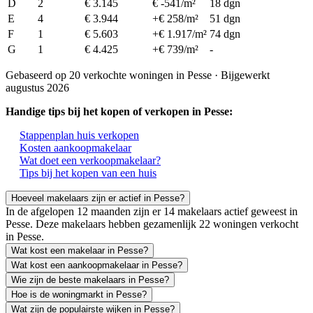
D
2
€ 3.145
€ -541/m²
18 dgn
E
4
€ 3.944
+€ 258/m²
51 dgn
F
1
€ 5.603
+€ 1.917/m²
74 dgn
G
1
€ 4.425
+€ 739/m²
-
Gebaseerd op 20 verkochte woningen in Pesse · Bijgewerkt
augustus 2026
Handige tips bij het kopen of verkopen in Pesse:
Stappenplan huis verkopen
Kosten aankoopmakelaar
Wat doet een verkoopmakelaar?
Tips bij het kopen van een huis
Hoeveel makelaars zijn er actief in Pesse?
In de afgelopen 12 maanden zijn er 14 makelaars actief geweest in
Pesse. Deze makelaars hebben gezamenlijk 22 woningen verkocht
in Pesse.
Wat kost een makelaar in Pesse?
Wat kost een aankoopmakelaar in Pesse?
Wie zijn de beste makelaars in Pesse?
Hoe is de woningmarkt in Pesse?
Wat zijn de populairste wijken in Pesse?