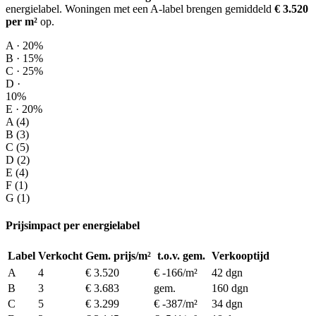
energielabel.
Woningen met een A-label brengen gemiddeld
€ 3.520
per m²
op
.
A · 20%
B · 15%
C · 25%
D ·
10%
E · 20%
A (4)
B (3)
C (5)
D (2)
E (4)
F (1)
G (1)
Prijsimpact per energielabel
Label
Verkocht
Gem. prijs/m²
t.o.v. gem.
Verkooptijd
A
4
€ 3.520
€ -166/m²
42 dgn
B
3
€ 3.683
gem.
160 dgn
C
5
€ 3.299
€ -387/m²
34 dgn