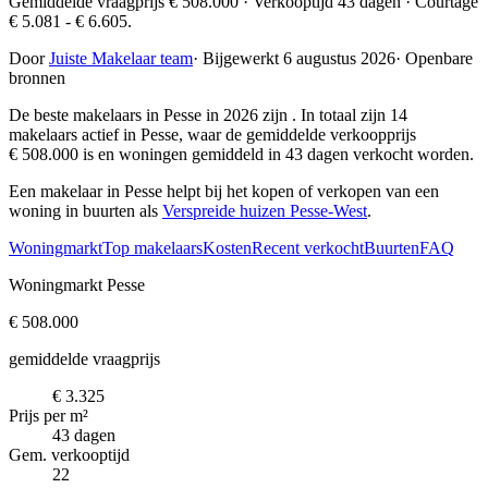
Gemiddelde vraagprijs € 508.000 · Verkooptijd 43 dagen · Courtage
€ 5.081 - € 6.605.
Door
Juiste Makelaar team
·
Bijgewerkt 6 augustus 2026
·
Openbare
bronnen
De beste makelaars in Pesse in 2026 zijn
. In totaal zijn 14
makelaars actief in Pesse, waar de gemiddelde verkoopprijs
€ 508.000 is en woningen gemiddeld in 43 dagen verkocht worden.
Een makelaar in Pesse helpt bij het kopen of verkopen van een
woning in buurten als
Verspreide huizen Pesse-West
.
Woningmarkt
Top makelaars
Kosten
Recent verkocht
Buurten
FAQ
Woningmarkt Pesse
€ 508.000
gemiddelde vraagprijs
€ 3.325
Prijs per m²
43 dagen
Gem. verkooptijd
22