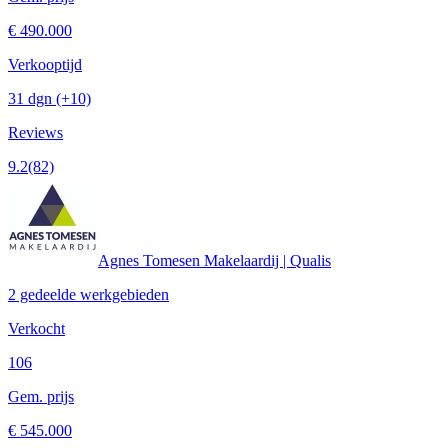
€ 490.000
Verkooptijd
31 dgn
(+10)
Reviews
9.2
(82)
Agnes Tomesen Makelaardij | Qualis
2 gedeelde werkgebieden
Verkocht
106
Gem. prijs
€ 545.000