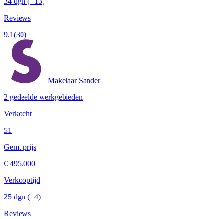
34 dgn
(+13)
Reviews
9.1
(30)
Makelaar Sander
2 gedeelde werkgebieden
Verkocht
51
Gem. prijs
€ 495.000
Verkooptijd
25 dgn
(+4)
Reviews