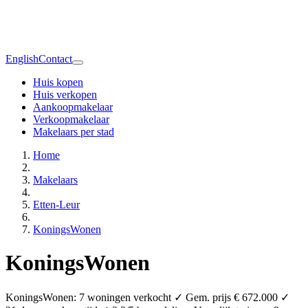
English
Contact
Huis kopen
Huis verkopen
Aankoopmakelaar
Verkoopmakelaar
Makelaars per stad
Home
Makelaars
Etten-Leur
KoningsWonen
KoningsWonen
KoningsWonen: 7 woningen verkocht ✓ Gem. prijs € 672.000 ✓