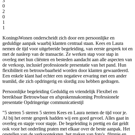
3
0
2
0
1
1
KoningsWonen onderscheidt zich door een persoonlijke en
geduldige aanpak waarbij klanten centraal staan. Kees en Laura
nemen de tijd voor uitgebreide begeleiding, van eerste gesprek tot en
met de nasleep van de transactie. Ze werken stap voor stap in
overleg met hun cliënten en besteden aandacht aan alle aspecten van
de verkoop, inclusief professionele presentatie van het pand. Hun
flexibiliteit en betrouwbaarheid worden door klanten gewaardeerd.
Een enkele klant had echter een negatieve ervaring met een ander
teamlid, die zich opdringerig en slordig zou hebben gedragen.
Persoonlijke begeleiding
Geduldig en vriendelijk
Flexibel en
bereikbaar
Betrouwbaar en afsprakennakoming
Professionele
presentatie
Opdringerige communicatiestijl
"5 sterren 5 sterren 5 sterren Kees en Laura nemen de tijd voor je.
Al bij het eerste gesprek hadden wij een goed gevoel. Alles gaat in
overleg en stapje voor stapje. De begeleiding is prettig en dat geldt
ook voor het onderling praten met elkaar over de beste aanpak. Het
opstellen van de verkoopteksten, het maken van foto's, filmpje en