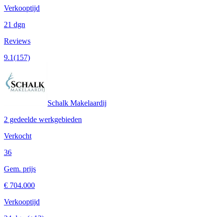
Verkooptijd
21 dgn
Reviews
9.1
(157)
Schalk Makelaardij
2 gedeelde werkgebieden
Verkocht
36
Gem. prijs
€ 704.000
Verkooptijd