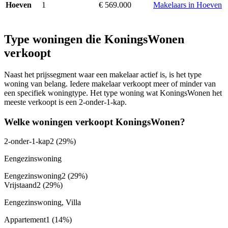
1
€ 569.000
Makelaars in Hoeven
Hoeven
Type woningen die KoningsWonen
verkoopt
Naast het prijssegment waar een makelaar actief is, is het type
woning van belang. Iedere makelaar verkoopt meer of minder van
een specifiek woningtype. Het type woning wat KoningsWonen het
meeste verkoopt is een 2-onder-1-kap.
Welke woningen verkoopt KoningsWonen?
2-onder-1-kap
2
(29%)
Eengezinswoning
Eengezinswoning
2
(29%)
Vrijstaand
2
(29%)
Eengezinswoning, Villa
Appartement
1
(14%)