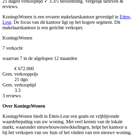
21 dagen verkooptijd ✓ 3.3/5 beoordeling. Vergelijk tarieven &
reviews.
KoningsWonen is een ervaren makelaarskantoor
gevestigd in
Etten-
Leur
.
De focus van dit kantoor ligt op het hogere segment.
Dit
makelaarskantoor is een gerichte verkoper.
KoningsWonen
7
verkocht
waarvan 7 in de afgelopen 12 maanden
€ 672.000
Gem. verkoopprijs
21 dgn
Gem. verkooptijd
3.3
3 reviews
Over KoningsWonen
KoningsWonen biedt in Etten-Leur een gratis en vrijblijvende
waardebepaling van uw woning. Met veel kennis van de lokale
markt, waaronder nieuwbouwontwikkelingen, helpt het kantoor u
bij het verkopen van uw huis of het vinden van een nieuwe woning.