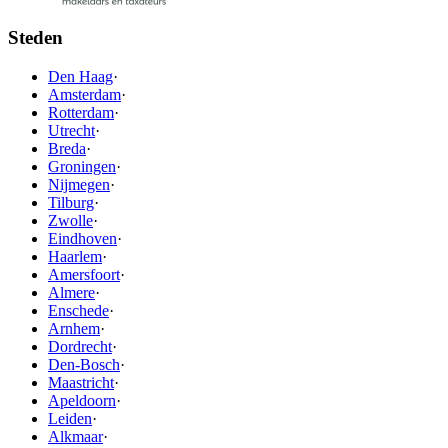
Steden
Den Haag
·
Amsterdam
·
Rotterdam
·
Utrecht
·
Breda
·
Groningen
·
Nijmegen
·
Tilburg
·
Zwolle
·
Eindhoven
·
Haarlem
·
Amersfoort
·
Almere
·
Enschede
·
Arnhem
·
Dordrecht
·
Den-Bosch
·
Maastricht
·
Apeldoorn
·
Leiden
·
Alkmaar
·