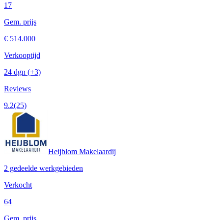
17
Gem. prijs
€ 514.000
Verkooptijd
24 dgn
(+3)
Reviews
9.2
(25)
Heijblom Makelaardij
2 gedeelde werkgebieden
Verkocht
64
Gem. prijs