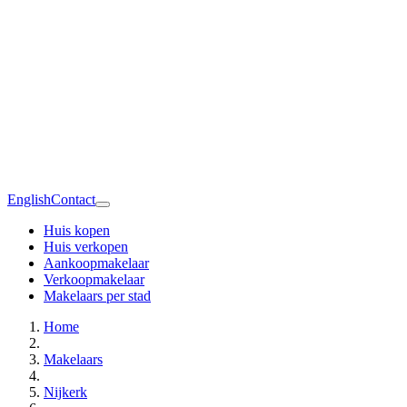
English
Contact
Huis kopen
Huis verkopen
Aankoopmakelaar
Verkoopmakelaar
Makelaars per stad
Home
Makelaars
Nijkerk