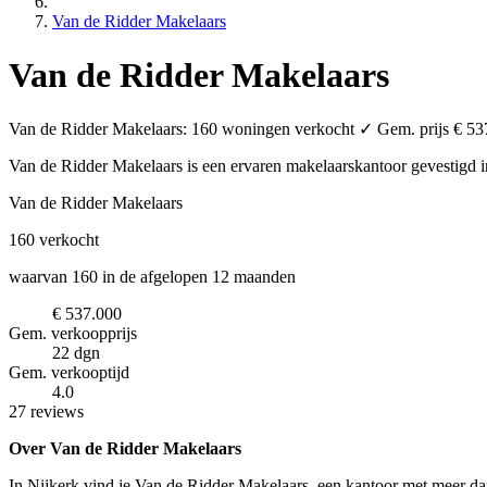
Van de Ridder Makelaars
Van de Ridder Makelaars
Van de Ridder Makelaars: 160 woningen verkocht ✓ Gem. prijs € 537.
Van de Ridder Makelaars is een ervaren makelaarskantoor
gevestigd 
Van de Ridder Makelaars
160
verkocht
waarvan 160 in de afgelopen 12 maanden
€ 537.000
Gem. verkoopprijs
22 dgn
Gem. verkooptijd
4.0
27 reviews
Over Van de Ridder Makelaars
In Nijkerk vind je Van de Ridder Makelaars, een kantoor met meer dan