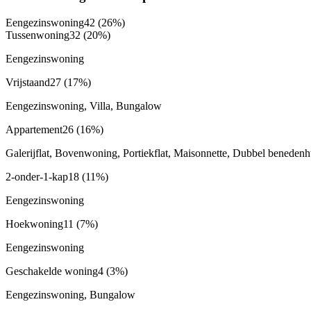
Eengezinswoning
42
(26%)
Tussenwoning
32
(20%)
Eengezinswoning
Vrijstaand
27
(17%)
Eengezinswoning, Villa, Bungalow
Appartement
26
(16%)
Galerijflat, Bovenwoning, Portiekflat, Maisonnette, Dubbel benede
2-onder-1-kap
18
(11%)
Eengezinswoning
Hoekwoning
11
(7%)
Eengezinswoning
Geschakelde woning
4
(3%)
Eengezinswoning, Bungalow