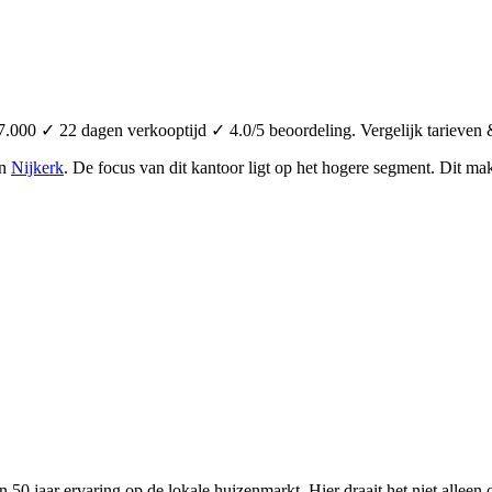
000 ✓ 22 dagen verkooptijd ✓ 4.0/5 beoordeling. Vergelijk tarieven 
in
Nijkerk
.
De focus van dit kantoor ligt op het hogere segment.
Dit mak
 50 jaar ervaring op de lokale huizenmarkt. Hier draait het niet allee