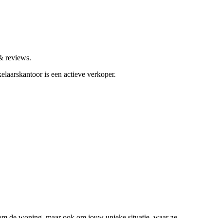
& reviews.
elaarskantoor is een actieve verkoper.
n om de woning, maar ook om jouw unieke situatie, waar ze