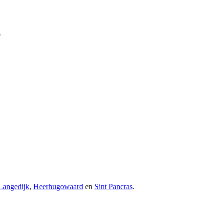
"
Langedijk
,
Heerhugowaard
en
Sint Pancras
.