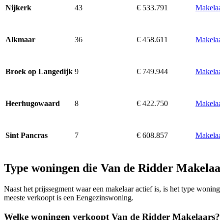
43
€ 533.791
Makelaa
Nijkerk
36
€ 458.611
Makelaa
Alkmaar
9
€ 749.944
Makelaa
Broek op Langedijk
8
€ 422.750
Makela
Heerhugowaard
7
€ 608.857
Makelaa
Sint Pancras
Type woningen die Van de Ridder Makelaa
Naast het prijssegment waar een makelaar actief is, is het type won
meeste verkoopt is een Eengezinswoning.
Welke woningen verkoopt Van de Ridder Makelaars?