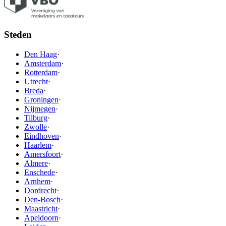
Steden
Den Haag
·
Amsterdam
·
Rotterdam
·
Utrecht
·
Breda
·
Groningen
·
Nijmegen
·
Tilburg
·
Zwolle
·
Eindhoven
·
Haarlem
·
Amersfoort
·
Almere
·
Enschede
·
Arnhem
·
Dordrecht
·
Den-Bosch
·
Maastricht
·
Apeldoorn
·