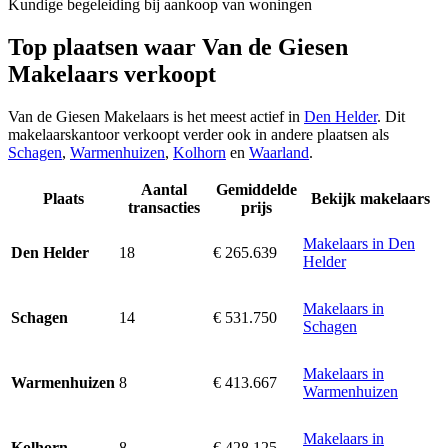
Kundige begeleiding bij aankoop van woningen
Top plaatsen waar Van de Giesen
Makelaars verkoopt
Van de Giesen Makelaars is het meest actief in
Den Helder
. Dit
makelaarskantoor verkoopt verder ook in andere plaatsen als
Schagen
,
Warmenhuizen
,
Kolhorn
en
Waarland
.
Aantal
Gemiddelde
Plaats
Bekijk makelaars
transacties
prijs
Makelaars in Den
18
€ 265.639
Den Helder
Helder
Makelaars in
14
€ 531.750
Schagen
Schagen
Makelaars in
8
€ 413.667
Warmenhuizen
Warmenhuizen
Makelaars in
8
€ 428.125
Kolhorn