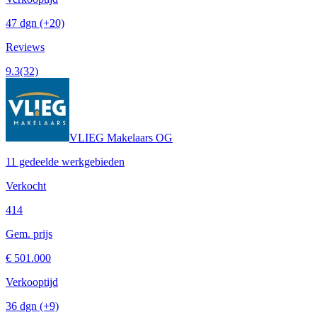
47 dgn
(+20)
Reviews
9.3
(32)
VLIEG Makelaars OG
11 gedeelde werkgebieden
Verkocht
414
Gem. prijs
€ 501.000
Verkooptijd
36 dgn
(+9)