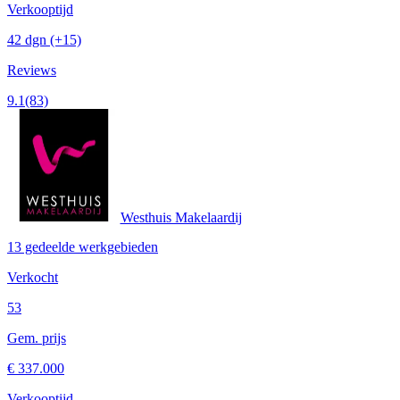
Verkooptijd
42 dgn
(+15)
Reviews
9.1
(83)
Westhuis Makelaardij
13 gedeelde werkgebieden
Verkocht
53
Gem. prijs
€ 337.000
Verkooptijd