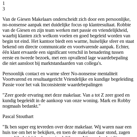
1
3
Van de Giesen Makelaars onderscheidt zich door een persoonlijke,
no-nonsense aanpak met duidelijke focus op klantresultaat. Robbie
van de Giesen en zijn team werken met passie en vriendelijkheid,
waarbij klanten zich welkom voelen en goed begeleid worden van
begin tot eind. Het kantoor biedt een warme, huiselijke sfeer en staat
bekend om directe communicatie en voortvarende aanpak. Echter,
één klant ervaarde een significant verschil in benadering tussen
eerste en tweede bezoek, met een opvallend lage waardebepaling
die niet aansloot bij marktstandaarden van collega's.
Persoonlijk contact en warme sfeer
No-nonsense mentaliteit
Voortvarend en resultaatgericht
Vriendelijke en kundige begeleiding
Passie voor het vak
Inconsistente waardebepalingen
"Zeer goede ervaring met deze makelaar. Van a tot Z zeer goed en
kundig begeleidt in de aankoop van onze woning. Mark en Robby
nogmaals bedankt."
Pascal Stouthart
"Ik ben super erg tevreden over deze makelaar. Wij waren naar een
huis toe om het te bekijken, en toen de makelaar daar stond, zagen