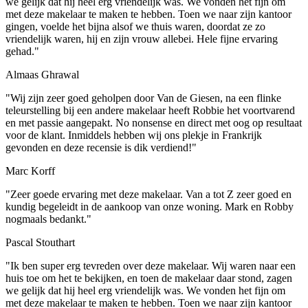
we gelijk dat hij heel erg vriendelijk was. We vonden het fijn om
met deze makelaar te maken te hebben. Toen we naar zijn kantoor
gingen, voelde het bijna alsof we thuis waren, doordat ze zo
vriendelijk waren, hij en zijn vrouw allebei. Hele fijne ervaring
gehad."
Almaas Ghrawal
"Wij zijn zeer goed geholpen door Van de Giesen, na een flinke
teleurstelling bij een andere makelaar heeft Robbie het voortvarend
en met passie aangepakt. No nonsense en direct met oog op resultaat
voor de klant. Inmiddels hebben wij ons plekje in Frankrijk
gevonden en deze recensie is dik verdiend!"
Marc Korff
"Zeer goede ervaring met deze makelaar. Van a tot Z zeer goed en
kundig begeleidt in de aankoop van onze woning. Mark en Robby
nogmaals bedankt."
Pascal Stouthart
"Ik ben super erg tevreden over deze makelaar. Wij waren naar een
huis toe om het te bekijken, en toen de makelaar daar stond, zagen
we gelijk dat hij heel erg vriendelijk was. We vonden het fijn om
met deze makelaar te maken te hebben. Toen we naar zijn kantoor